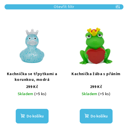
í
Otevřít filtr
p
r
V
o
ý
d
p
u
i
k
s
t
p
ů
r
Kachnička se třpytkami a
Kachnička žába s přáním
o
korunkou, modrá
299 Kč
299 Kč
d
Skladem
(>5 ks)
Skladem
(>5 ks)
u
k
t
Do košíku
Do košíku
ů