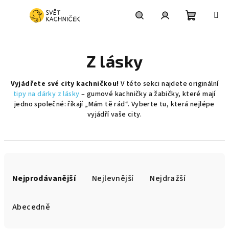
Přejít
na
obsah
Nákupní
Hledat
Přihlášení
Z lásky
košík
Vyjádřete své city kachničkou!
V této sekci najdete originální
tipy na dárky z lásky
– gumové kachničky a žabičky, které mají
jedno společné: říkají „Mám tě rád“. Vyberte tu, která nejlépe
vyjádří vaše city.
Ř
a
Nejprodávanější
Nejlevnější
Nejdražší
z
e
Abecedně
n