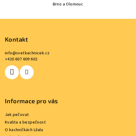
Brno a Olomouc
Z
á
p
Kontakt
a
info
@
svetkachnicek.cz
t
+420 607 609 602
í
Informace pro vás
Jak pečovat
Kvalita a bezpečnost
O kachničkách Lilalu