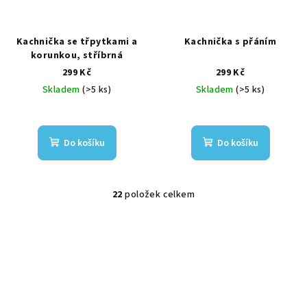
Kachnička se třpytkami a
Kachnička s přáním
korunkou, stříbrná
299 Kč
299 Kč
Skladem
(>5 ks)
Skladem
(>5 ks)
Do košíku
Do košíku
22
položek celkem
O
v
l
á
d
a
c