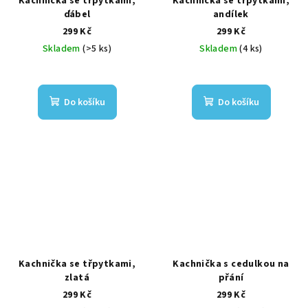
Kachnička se třpytkami,
Kachnička se třpytkami,
ďábel
andílek
299 Kč
299 Kč
Skladem
(>5 ks)
Skladem
(4 ks)
Do košíku
Do košíku
Kachnička se třpytkami,
Kachnička s cedulkou na
zlatá
přání
299 Kč
299 Kč