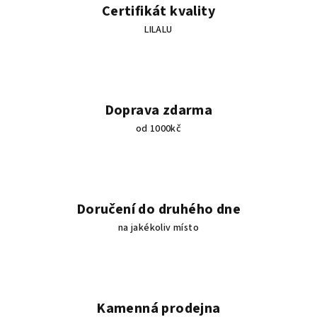
í
Certifikát kvality
p
LILALU
r
v
k
y
v
Doprava zdarma
ý
od 1000kč
p
i
s
u
Doručení do druhého dne
na jakékoliv místo
Kamenná prodejna