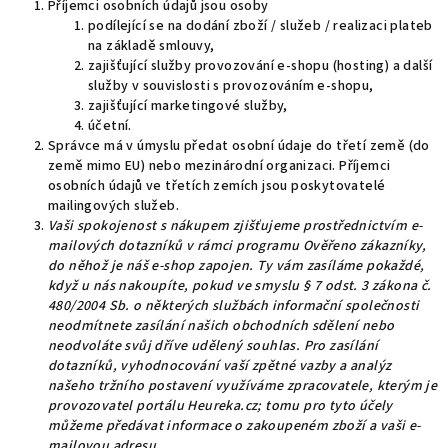
Příjemci osobních údajů jsou osoby
podílející se na dodání zboží / služeb / realizaci plateb
na základě smlouvy,
zajišťující služby provozování e-shopu (hosting) a další
služby v souvislosti s provozováním e-shopu,
zajišťující marketingové služby,
účetní.
Správce má v úmyslu předat osobní údaje do třetí země (do
země mimo EU) nebo mezinárodní organizaci. Příjemci
osobních údajů ve třetích zemích jsou poskytovatelé
mailingových služeb.
Vaši spokojenost s nákupem zjišťujeme prostřednictvím e-
mailových dotazníků v rámci programu Ověřeno zákazníky,
do něhož je náš e-shop zapojen. Ty vám zasíláme pokaždé,
když u nás nakoupíte, pokud ve smyslu § 7 odst. 3 zákona č.
480/2004 Sb. o některých službách informační společnosti
neodmítnete zasílání našich obchodních sdělení nebo
neodvoláte svůj dříve udělený souhlas. Pro zasílání
dotazníků, vyhodnocování vaší zpětné vazby a analýz
našeho tržního postavení využíváme zpracovatele, kterým je
provozovatel portálu Heureka.cz; tomu pro tyto účely
můžeme předávat informace o zakoupeném zboží a vaši e-
mailovou adresu.