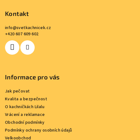
á
p
Kontakt
a
info
@
svetkachnicek.cz
t
+420 607 609 602
í
Informace pro vás
Jak pečovat
Kvalita a bezpečnost
O kachničkách Lilalu
Vrácení a reklamace
Obchodní podmínky
Podmínky ochrany osobních údajů
Velkoobchod