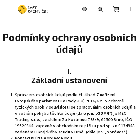
Přejít
na
obsah
Nákupní
Hledat
Přihlášení
Podmínky ochrany osobních
košík
údajů
I.
Základní ustanovení
Správcem osobních údajů podle čl. 4 bod 7 nařízení
Evropského parlamentu a Rady (EU) 2016/679 o ochraně
fyzických osob v souvislosti se zpracováním osobních údajů a
o volném pohybu těchto údajů (dále jen: „
GDPR
”) je MEC
Trading s.r.o., se sídlem Za Kovárnou 793/9, 62500 Brno, IČO
19520344, zapsané v obchodním rejstříku pod sp. zn.C134948
vedeném u Krajského soudu v Brně. (dále jen: „
správce
“).
Kontaktní údaje správce jsou