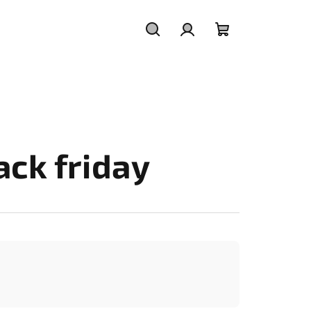
Hledat
Přihlášení
Nákupní
košík
ack friday