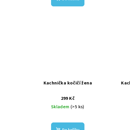
Kachnička kočičí žena
Kac
299 Kč
Skladem
(>5 ks)