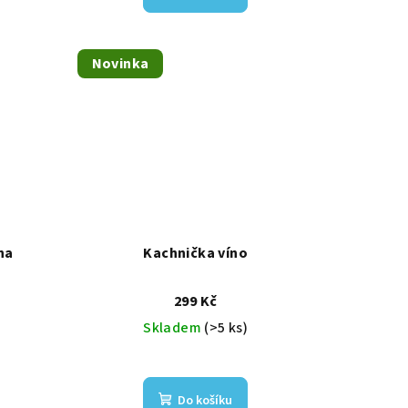
Novinka
na
Kachnička víno
299 Kč
Skladem
(>5 ks)
Do košíku