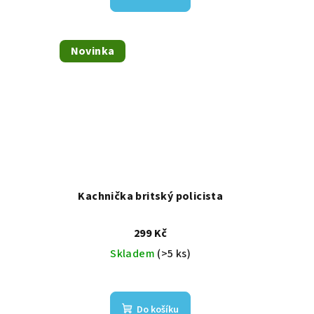
Novinka
Kachnička britský policista
299 Kč
Skladem
(>5 ks)
Do košíku