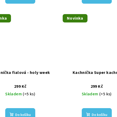
nka
Novinka
nička fialová - holy week
Kachnička Super kach
299 Kč
299 Kč
Skladem
(>5 ks)
Skladem
(>5 ks)
Do košíku
Do košíku