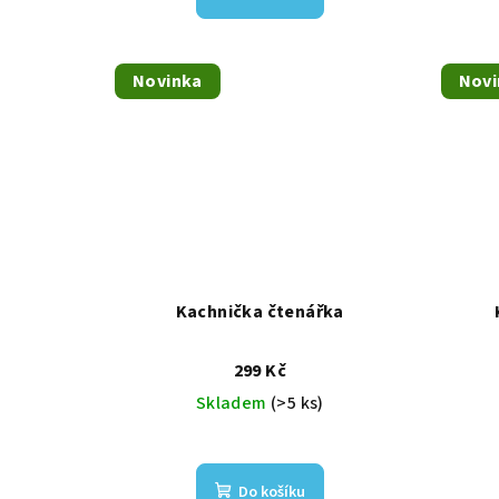
Novinka
Novi
Kachnička čtenářka
299 Kč
Skladem
(>5 ks)
Do košíku