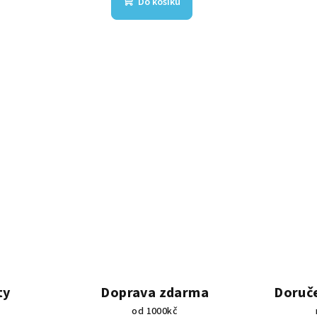
Do košíku
ty
Doprava zdarma
Doruče
od 1000kč