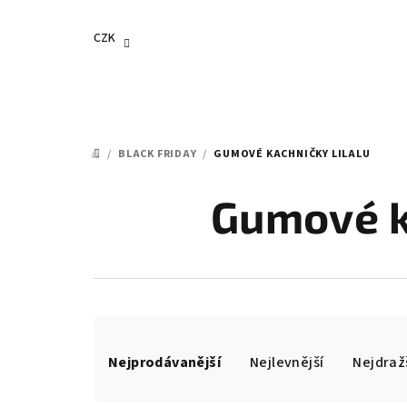
Přejít
na
CZK
obsah
/
BLACK FRIDAY
/
GUMOVÉ KACHNIČKY LILALU
DOMŮ
Gumové ka
Ř
Nejprodávanější
Nejlevnější
Nejdraž
a