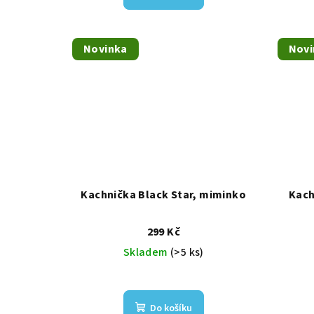
t
ů
Novinka
Novi
Kachnička Black Star, miminko
Kach
299 Kč
Skladem
(>5 ks)
Do košíku