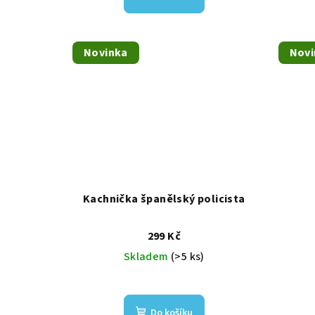
Novinka
Novi
Kachnička španělský policista
299 Kč
Skladem
(>5 ks)
Do košíku