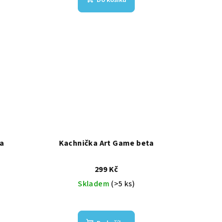
Do košíku
a
Kachnička Art Game beta
299 Kč
Skladem
(>5 ks)