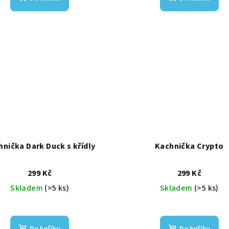
hnička Dark Duck s křídly
Kachnička Crypto
299 Kč
299 Kč
Skladem
(>5 ks)
Skladem
(>5 ks)