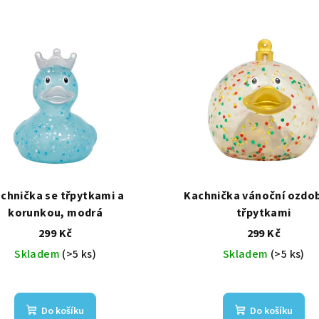
chnička se třpytkami a
Kachnička vánoční ozdo
korunkou, modrá
třpytkami
299 Kč
299 Kč
Skladem
(>5 ks)
Skladem
(>5 ks)
Do košíku
Do košíku