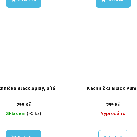
Do košíku
Do košíku
hnička Black Spidy, bílá
Kachnička Black Pum
299 Kč
299 Kč
Skladem
(>5 ks)
Vyprodáno