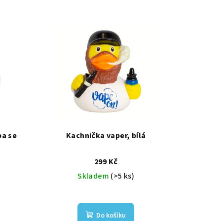
ba se
Kachnička vaper, bílá
299 Kč
Skladem
(>5 ks)
Do košíku