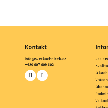
Z
á
Kontakt
Info
p
a
info
@
svetkachnicek.cz
Jak pe
+420 607 609 602
t
Kvalit
O kach
í
Vrácen
Obchod
Podmín
Velkoo
Reklam