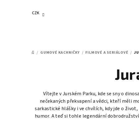
Přejít
na
CZK
obsah
/
GUMOVÉ KACHNIČKY
/
FILMOVÉ A SERIÁLOVÉ
/
JU
DOMŮ
Jur
Vítejte v Jurském Parku, kde se sny o dinos
nečekaných překvapení a vědci, kteří měli mo
sarkastické hlášky i ve chvílích, kdy jde o živo
humor. A teď si tohle legendární dobrodružst