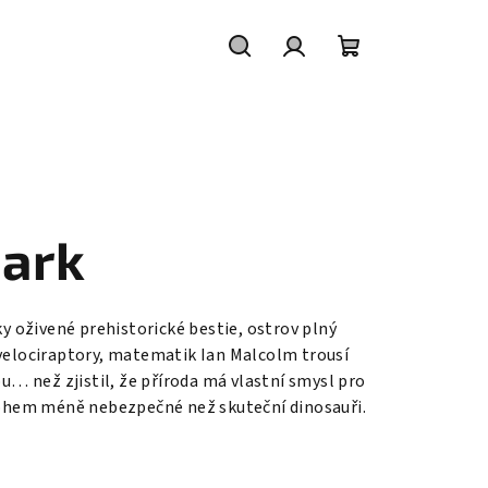
Hledat
Přihlášení
Nákupní
košík
park
ky oživené prehistorické bestie, ostrov plný
i velociraptory, matematik Ian Malcolm trousí
lou… než zjistil, že příroda má vlastní smysl pro
nohem méně nebezpečné než skuteční dinosauři.