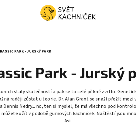
RASSIC PARK - JURSKÝ PARK
assic Park - Jurský 
aurech staly skutečností a pak se to celé pěkně zvrtlo. Genetic
žná raději zůstat u teorie. Dr. Alan Grant se snaží přežít mez
t, a Dennis Nedry... no, ten si myslel, že má všechno pod kontro
ví můžete užít v podobě gumových kachniček. Naštěstí jsou m
Asi.