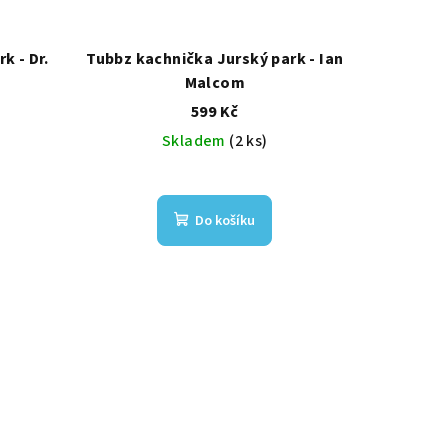
k - Dr.
Tubbz kachnička Jurský park - Ian
Malcom
599 Kč
Skladem
(2 ks)
Do košíku