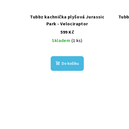
Tubbz kachnička plyšová Jurassic
Tubb
Park - Velociraptor
599 Kč
Skladem
(1 ks)
Do košíku