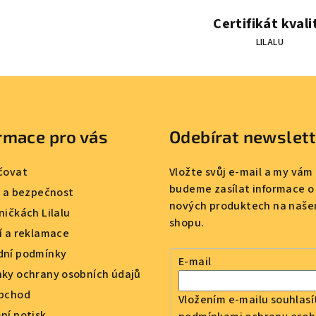
a
c
Certifikát kvali
í
LILALU
p
r
v
k
rmace pro vás
Odebírat newslet
y
v
čovat
Vložte svůj e-mail a my vám
ý
budeme zasílat informace o
a a bezpečnost
p
nových produktech na naše
ničkách Lilalu
i
shopu.
í a reklamace
s
ní podmínky
u
E-mail
ky ochrany osobních údajů
bchod
Vložením e-mailu souhlasí
ní potisk