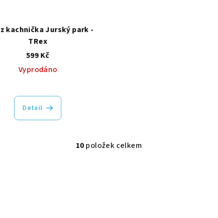
z kachnička Jurský park -
TRex
599 Kč
Vyprodáno
Detail
10
položek celkem
O
v
l
á
d