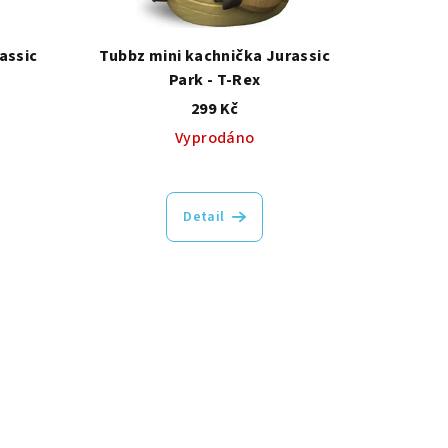
assic
Tubbz mini kachnička Jurassic
s
Park - T-Rex
299 Kč
Vyprodáno
Detail