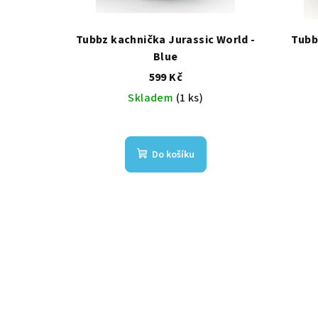
p
r
Tubbz kachnička Jurassic World -
Tubb
Blue
o
599 Kč
d
Skladem
(1 ks)
u
k
Do košíku
t
ů