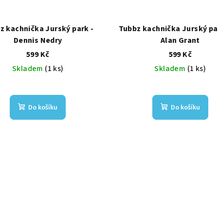
z kachnička Jurský park -
Tubbz kachnička Jurský par
Dennis Nedry
Alan Grant
599 Kč
599 Kč
Skladem
(1 ks)
Skladem
(1 ks)
Do košíku
Do košíku