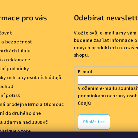
v
k
rmace pro vás
Odebírat newslet
y
v
čovat
Vložte svůj e-mail a my vám
ý
budeme zasílat informace o
a a bezpečnost
p
nových produktech na naše
ničkách Lilalu
i
shopu.
í a reklamace
s
ní podmínky
u
E-mail
ky ochrany osobních údajů
bchod
Vložením e-mailu souhlasí
ní potisk
podmínkami ochrany osob
údajů
á prodejna Brno a Olomouc
ní do druhého dne
a zdarma nad 1000Kč
Přihlásit se
outique Store