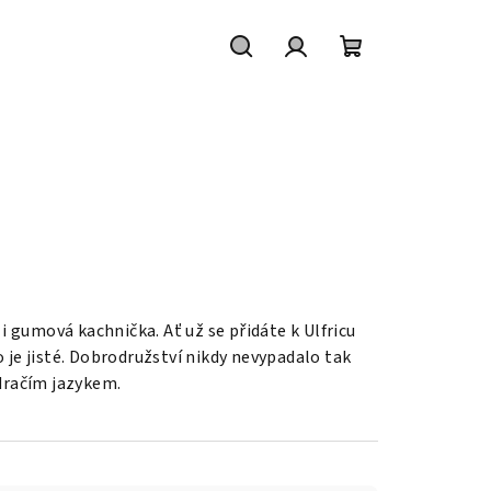
Hledat
Přihlášení
Nákupní
košík
i gumová kachnička. Ať už se přidáte k Ulfricu
 je jisté. Dobrodružství nikdy nevypadalo tak
 dračím jazykem.