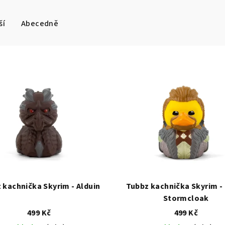
ší
Abecedně
 kachnička Skyrim - Alduin
Tubbz kachnička Skyrim - 
Stormcloak
499 Kč
499 Kč