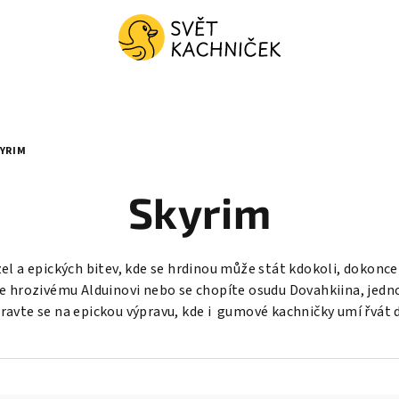
YRIM
Skyrim
l a epických bitev, kde se hrdinou může stát kdokoli, dokonce 
e hrozivému Alduinovi nebo se chopíte osudu Dovahkiina, jedno
ravte se na epickou výpravu, kde i gumové kachničky umí řvát