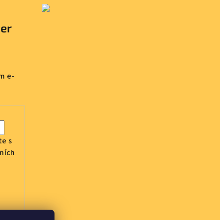
ter
m e-
te s
ních