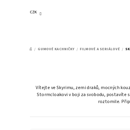
Přejít
na
CZK
obsah
/
GUMOVÉ KACHNIČKY
/
FILMOVÉ A SERIÁLOVÉ
/
SK
DOMŮ
Vítejte ve Skyrimu, zemi draků, mocných kouze
Stormcloakovi v boji za svobodu, postavíte s
roztomile. Přip