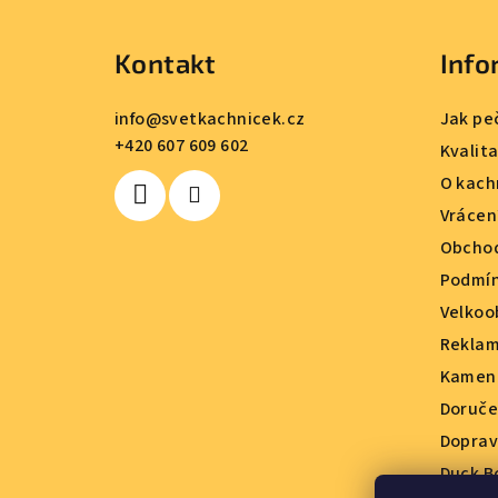
á
Kontakt
Info
p
a
info
@
svetkachnicek.cz
Jak pe
+420 607 609 602
t
Kvalit
O kach
í
Vrácen
Obchod
Podmín
Velkoo
Reklam
Kamenn
Doruče
Doprav
Duck B