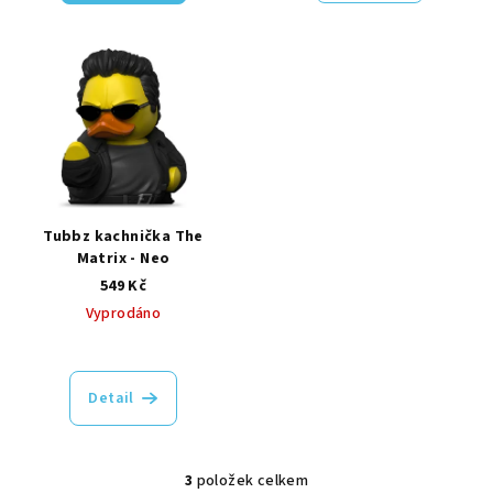
Tubbz kachnička The
Matrix - Neo
549 Kč
Vyprodáno
Detail
3
položek celkem
O