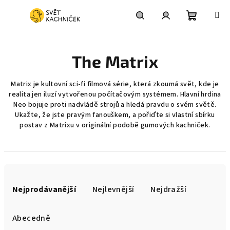
Přejít
na
obsah
Nákupní
Hledat
Přihlášení
The Matrix
košík
Matrix je kultovní sci-fi filmová série, která zkoumá svět, kde je
realita jen iluzí vytvořenou počítačovým systémem. Hlavní hrdina
Neo bojuje proti nadvládě strojů a hledá pravdu o svém světě.
Ukažte, že jste pravým fanouškem, a pořiďte si vlastní sbírku
postav z Matrixu v originální podobě gumových kachniček.
Ř
a
Nejprodávanější
Nejlevnější
Nejdražší
z
e
Abecedně