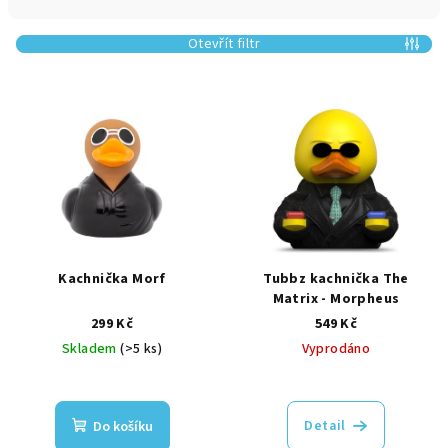
n
í
Otevřít filtr
p
r
V
o
ý
d
p
u
i
k
s
t
p
ů
r
Kachnička Morf
Tubbz kachnička The
o
Matrix - Morpheus
299 Kč
549 Kč
d
Skladem
(>5 ks)
Vyprodáno
u
k
t
Detail
Do košíku
ů