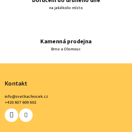
Doručení do druhého dne
na jakékoliv místo
Kamenná prodejna
Brno a Olomouc
Z
á
p
Kontakt
a
info
@
svetkachnicek.cz
t
+420 607 609 602
í