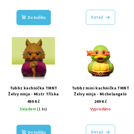
k
t
Detail
Do košíku
ů
Tubbz kachnička TMNT
Tubbz mini kachnička TMNT
Želvy ninja - Mistr Tříska
Želvy ninja - Michelangelo
499 Kč
249 Kč
Skladem
(1 ks)
Vyprodáno
Detail
Do košíku