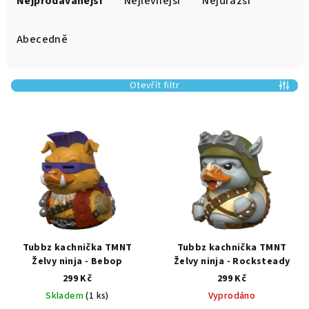
Nejprodávanější
Nejlevnější
Nejdražší
z
e
Abecedně
n
í
Otevřít filtr
p
r
V
o
ý
d
p
u
i
k
s
t
p
ů
r
Tubbz kachnička TMNT
Tubbz kachnička TMNT
o
Želvy ninja - Bebop
Želvy ninja - Rocksteady
299 Kč
299 Kč
d
Skladem
(1 ks)
Vyprodáno
u