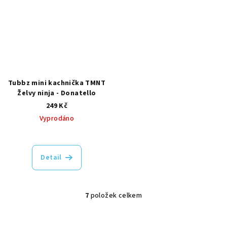
Tubbz mini kachnička TMNT
Želvy ninja - Donatello
249 Kč
Vyprodáno
Detail
7
položek celkem
O
v
l