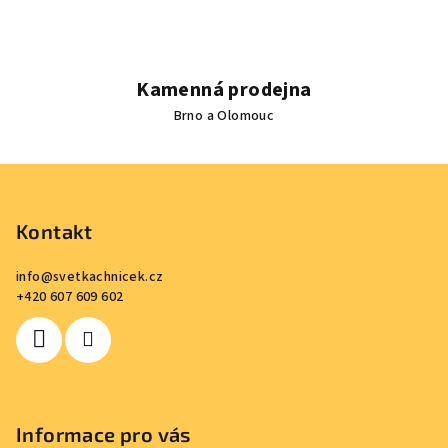
Kamenná prodejna
Brno a Olomouc
Z
á
p
Kontakt
a
info
@
svetkachnicek.cz
t
+420 607 609 602
í
Informace pro vás