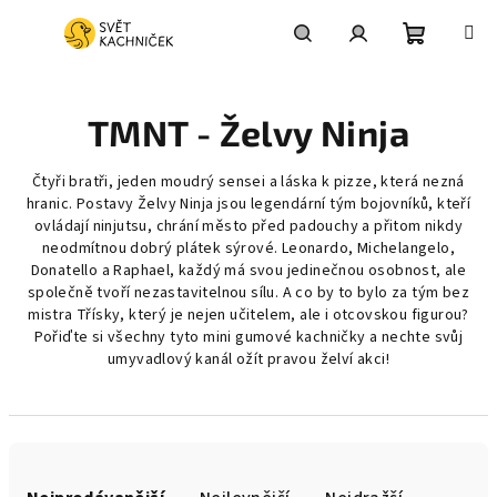
Přejít
na
obsah
Nákupní
Hledat
Přihlášení
TMNT - Želvy Ninja
košík
Čtyři bratři, jeden moudrý sensei a láska k pizze, která nezná
hranic. Postavy Želvy Ninja jsou legendární tým bojovníků, kteří
ovládají ninjutsu, chrání město před padouchy a přitom nikdy
neodmítnou dobrý plátek sýrové. Leonardo, Michelangelo,
Donatello a Raphael, každý má svou jedinečnou osobnost, ale
společně tvoří nezastavitelnou sílu. A co by to bylo za tým bez
mistra Třísky, který je nejen učitelem, ale i otcovskou figurou?
Pořiďte si všechny tyto mini gumové kachničky a nechte svůj
umyvadlový kanál ožít pravou želví akci!
Ř
a