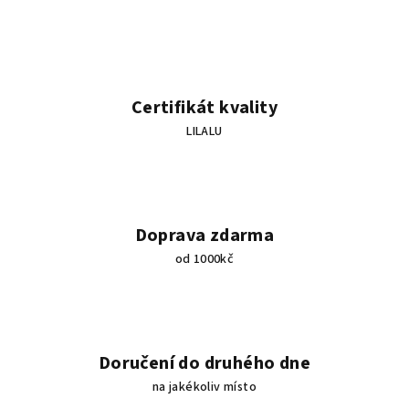
á
d
a
c
í
Certifikát kvality
p
LILALU
r
v
k
y
v
Doprava zdarma
ý
od 1000kč
p
i
s
u
Doručení do druhého dne
na jakékoliv místo