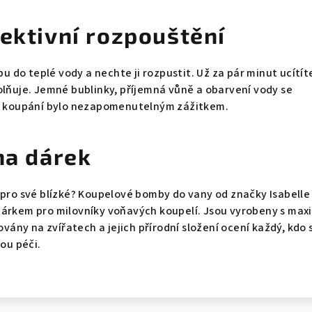
fektivní rozpouštění
do teplé vody a nechte ji rozpustit. Už za pár minut ucítíte
olňuje. Jemné bublinky, příjemná vůně a obarvení vody se
dé koupání bylo nezapomenutelným zážitkem.
na dárek
 pro své blízké? Koupelové bomby do vany od značky Isabelle
dárkem pro milovníky voňavých koupelí. Jsou vyrobeny s max
továny na zvířatech a jejich přírodní složení ocení každý, kdo s
nou péči.