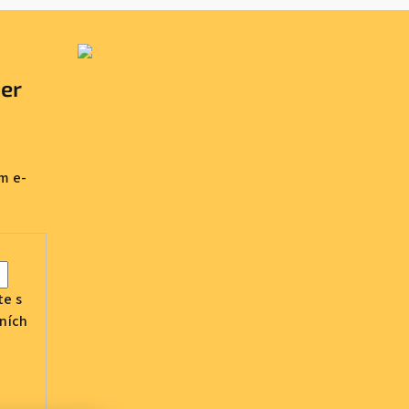
ter
m e-
te s
ních