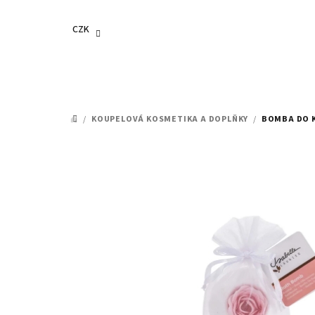
Přejít
na
CZK
obsah
/
KOUPELOVÁ KOSMETIKA A DOPLŇKY
/
BOMBA DO K
DOMŮ