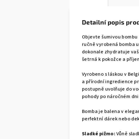
Detailní popis pro
Objevte šumivou bombu do
ručně vyrobená bomba uk
dokonale zhydratuje vaši
šetrná k pokožce a příjem
Vyrobeno s láskou v Belg
a přírodní ingredience 
postupně uvolňuje do vod
pohody po náročném dni
Bomba je balena v elegan
perfektní dárek nebo dek
Sladké pižmo:
Vůně sladk