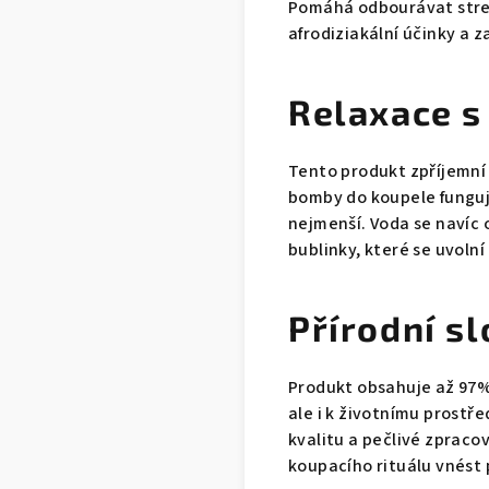
Pomáhá odbourávat stres 
afrodiziakální účinky a
Relaxace s
Tento produkt zpříjemní
bomby do koupele fungují
nejmenší. Voda se navíc 
bublinky, které se uvoln
Přírodní sl
Produkt obsahuje až 97% 
ale i k životnímu prostře
kvalitu a pečlivé zpracová
koupacího rituálu vnést 