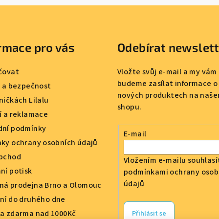
rmace pro vás
Odebírat newslet
čovat
Vložte svůj e-mail a my vám
budeme zasílat informace o
a a bezpečnost
nových produktech na naše
ničkách Lilalu
shopu.
í a reklamace
ní podmínky
E-mail
ky ochrany osobních údajů
bchod
Vložením e-mailu souhlasí
ní potisk
podmínkami ochrany osob
údajů
á prodejna Brno a Olomouc
ní do druhého dne
a zdarma nad 1000Kč
Přihlásit se