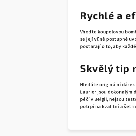
Rychlé a e
Vhoďte koupelovou bombu 
se její vůně postupně uv
postarají o to, aby kaž
Skvělý tip 
Hledáte originální dárek
Laurier jsou dokonalým 
péčí v Belgii, nejsou tes
potrpí na kvalitní a šetr