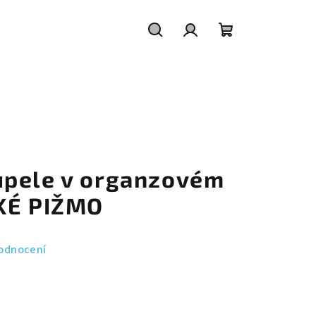
Hledat
Přihlášení
Nákupní
košík
upele v organzovém
KÉ PIŽMO
odnocení