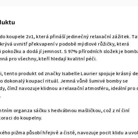
duktu
 koupele 2v1, která přináší jedinečný relaxační zážitek. Ta
rývá uvnitř překvapení v podobě mýdlové růžičky, která
 pokožku a dodá jí jemnost. S 97% přírodních složek je bomb
ná pro všechny, kteří hledají kvalitní péči.
ii, tento produkt od značky Isabelle Laurier spojuje krásný d
pro dokonalý koupací rituál. Jemná vůně šumivé bomby se
y, čímž navozuje klidnou a relaxační atmosféru, ideální pro 
.
tním organza sáčku s hedvábnou mašličkou, což z ní činí
oraci do koupelny.
ého pižma působí hřejivě a čistě, navozuje pocit klidu a uvo