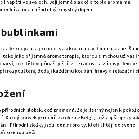
i napětí ve svalech. Její jemně sladké a teplé aroma má
 zanechává nezaměnitelný, smyslný dojem.
 bublinkami
 každé koupání a promění vaši koupelnu v domácí lázně. Šum
 také jako příjemná aromaterapie, kterou si mohou užívat i 
obarví, což dětem přináší ještě více radosti a zábavy. Jemné
í při rozpouštění, dodají každému koupání hravý a relaxační e
ožení
přírodních složek, což znamená, že je šetrný nejen k pokožc
dí. Každý kousek je ručně vyroben v Belgii, což zajišťuje vyso
ní. Přírodní složky jsou ideální pro ty, kteří chtějí do svého
přirozenou péči.