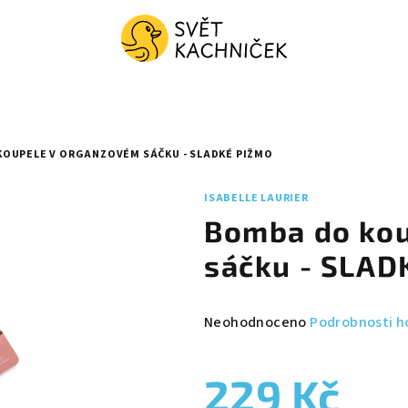
OUPELE V ORGANZOVÉM SÁČKU - SLADKÉ PIŽMO
ISABELLE LAURIER
Bomba do ko
sáčku - SLAD
Průměrné
Neohodnoceno
Podrobnosti h
hodnocení
produktu
229 Kč
je