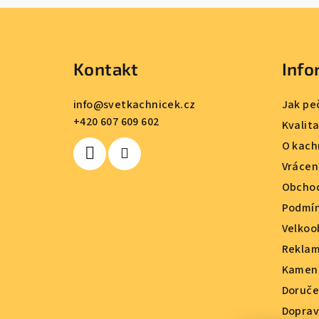
Z
á
Kontakt
Info
p
a
info
@
svetkachnicek.cz
Jak pe
+420 607 609 602
t
Kvalit
O kach
í
Vrácen
Obchod
Podmín
Velkoo
Reklam
Kamenn
Doruče
Doprav