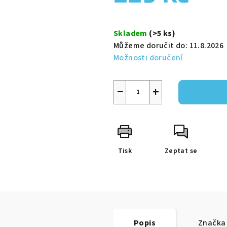
0,0
z
Měrná
5
cena:
Skladem
(>5 ks)
hvězdiček.
Můžeme doručit do:
11.8.2026
Možnosti doručení
−
+
Tisk
Zeptat se
Popis
Značka