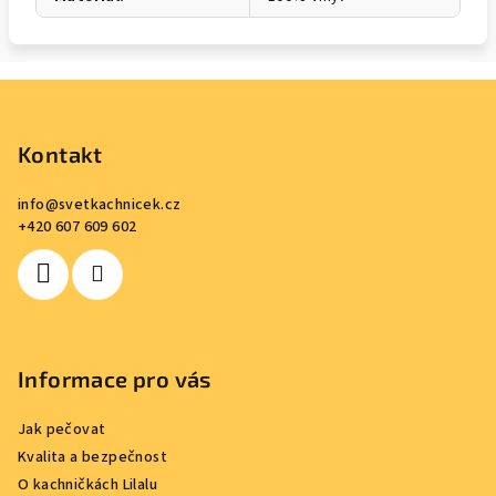
Z
á
p
Kontakt
a
info
@
svetkachnicek.cz
t
+420 607 609 602
í
Informace pro vás
Jak pečovat
Kvalita a bezpečnost
O kachničkách Lilalu