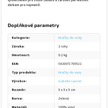
společníkem pro vodní zábavu a zároveň perfektním
dárkem pro nejmenší.
Doplňkové parametry
Kategorie
:
Hračky do vody
Záruka
:
2 roky
Hmotnost
:
0.2 kg
EAN
:
5420071705522
Typ produktu
:
Hračky do vany
Výrobce
:
Isabelle Laurier
Rozměr
:
5 x 5 x 5 cm
Barva
:
Zelená
Materiál
:
100% vinyl