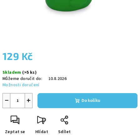
129 Kč
Měrná
Skladem
(>5 ks)
cena:
Můžeme doručit do:
10.8.2026
Možnosti doručení
−
+
Do košíku
Zeptat se
Hlídat
Sdílet