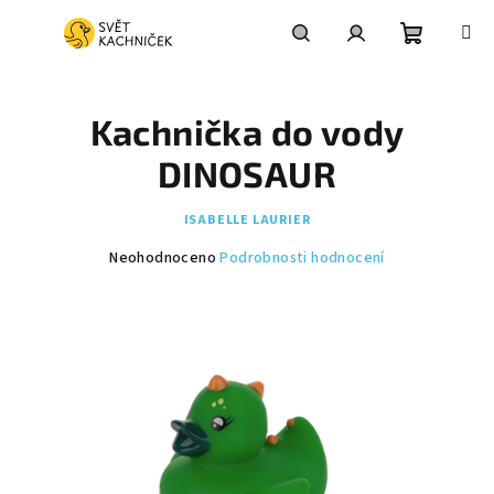
Přejít
na
obsah
Nákupní
Hledat
Přihlášení
Kachnička do vody
košík
DINOSAUR
ISABELLE LAURIER
Průměrné
Neohodnoceno
Podrobnosti hodnocení
hodnocení
produktu
je
0,0
z
5
hvězdiček.