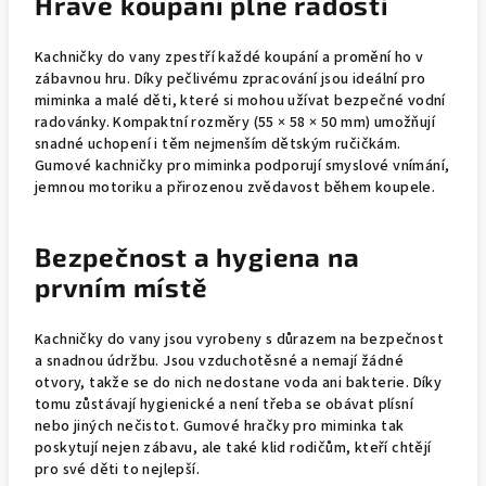
Hravé koupání plné radosti
Kachničky do vany zpestří každé koupání a promění ho v
zábavnou hru. Díky pečlivému zpracování jsou ideální pro
miminka a malé děti, které si mohou užívat bezpečné vodní
radovánky. Kompaktní rozměry (55 × 58 × 50 mm) umožňují
snadné uchopení i těm nejmenším dětským ručičkám.
Gumové kachničky pro miminka podporují smyslové vnímání,
jemnou motoriku a přirozenou zvědavost během koupele.
Bezpečnost a hygiena na
prvním místě
Kachničky do vany jsou vyrobeny s důrazem na bezpečnost
a snadnou údržbu. Jsou vzduchotěsné a nemají žádné
otvory, takže se do nich nedostane voda ani bakterie. Díky
tomu zůstávají hygienické a není třeba se obávat plísní
nebo jiných nečistot. Gumové hračky pro miminka tak
poskytují nejen zábavu, ale také klid rodičům, kteří chtějí
pro své děti to nejlepší.