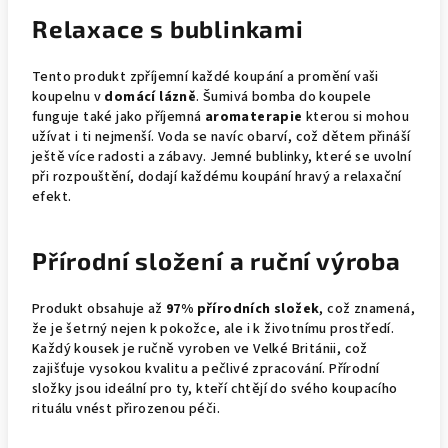
Relaxace s bublinkami
Tento produkt zpříjemní každé koupání a promění vaši
koupelnu v
domácí lázně
. Šumivá bomba do koupele
funguje také jako příjemná
aromaterapie
kterou si mohou
užívat i ti nejmenší. Voda se navíc obarví, což dětem přináší
ještě více radosti a zábavy. Jemné bublinky, které se uvolní
při rozpouštění, dodají každému koupání hravý a relaxační
efekt.
Přírodní složení a ruční výroba
Produkt obsahuje až
97% přírodních složek
, což znamená,
že je šetrný nejen k pokožce, ale i k životnímu prostředí.
Každý kousek je ručně vyroben ve Velké Británii, což
zajišťuje vysokou kvalitu a pečlivé zpracování. Přírodní
složky jsou ideální pro ty, kteří chtějí do svého koupacího
rituálu vnést přirozenou péči.