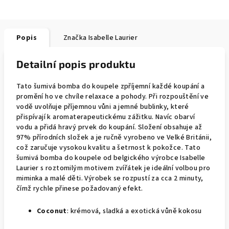
Popis
Značka
Isabelle Laurier
Detailní popis produktu
Tato šumivá bomba do koupele zpříjemní každé koupání a
promění ho ve chvíle relaxace a pohody. Při rozpouštění ve
vodě uvolňuje příjemnou vůni a jemné bublinky, které
přispívají k aromaterapeutickému zážitku. Navíc obarví
vodu a přidá hravý prvek do koupání. Složení obsahuje až
97% přírodních složek a je ručně vyrobeno ve Velké Británii,
což zaručuje vysokou kvalitu a šetrnost k pokožce. Tato
šumivá bomba do koupele od belgického výrobce Isabelle
Laurier s roztomilým motivem zvířátek je ideální volbou pro
miminka a malé děti. Výrobek se rozpustí za cca 2 minuty,
čímž rychle přinese požadovaný efekt.
Coconut
: krémová, sladká a exotická vůně kokosu