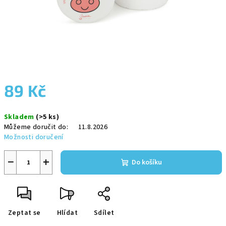
89 Kč
Měrná
Skladem
(>5 ks)
cena:
Můžeme doručit do:
11.8.2026
Možnosti doručení
−
+
Do košíku
Zeptat se
Hlídat
Sdílet