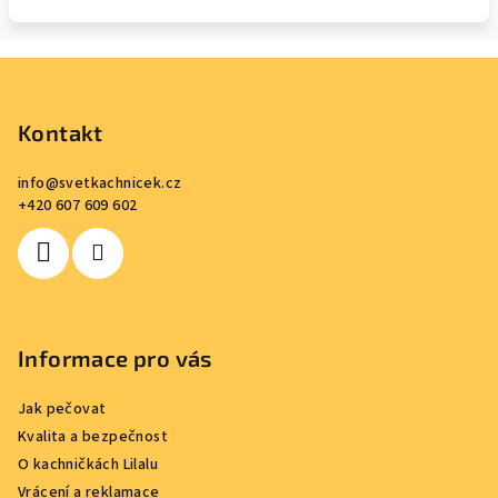
Z
á
p
Kontakt
a
info
@
svetkachnicek.cz
t
+420 607 609 602
í
Informace pro vás
Jak pečovat
Kvalita a bezpečnost
O kachničkách Lilalu
Vrácení a reklamace