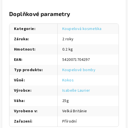
Doplňkové parametry
Kategorie
:
Koupelová kosmetika
Záruka
:
2 roky
Hmotnost
:
0.2 kg
EAN
:
5420071704297
Typ produktu
:
Koupelové bomby
Vůně
:
Kokos
Výrobce
:
Isabelle Laurier
Váha
:
25g
Vyrobeno v
:
Velká Británie
Zařazení
:
Přírodní