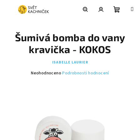
Přejít
na
obsah
Nákupní
Hledat
Přihlášení
Šumivá bomba do vany
košík
kravička - KOKOS
ISABELLE LAURIER
Průměrné
Neohodnoceno
Podrobnosti hodnocení
hodnocení
produktu
je
0,0
z
5
hvězdiček.