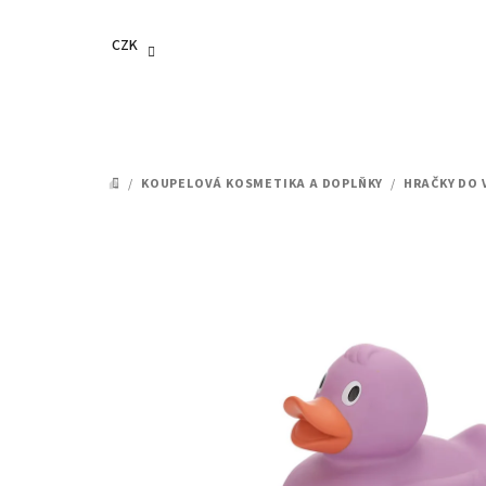
Přejít
na
CZK
obsah
/
KOUPELOVÁ KOSMETIKA A DOPLŇKY
/
HRAČKY DO 
DOMŮ