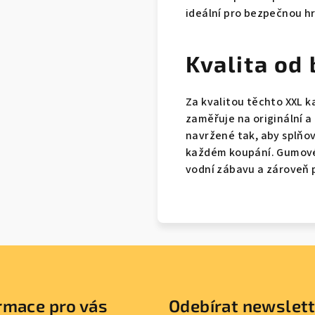
ideální pro bezpečnou hr
Kvalita od
Za kvalitou těchto XXL ka
zaměřuje na originální 
navržené tak, aby splňo
každém koupání. Gumové 
vodní zábavu a zároveň 
rmace pro vás
Odebírat newslet