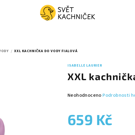
VODY
/
XXL KACHNIČKA DO VODY FIALOVÁ
ISABELLE LAURIER
XXL kachničk
Průměrné
Neohodnoceno
Podrobnosti h
hodnocení
produktu
659 Kč
je
0,0
z
Měrná