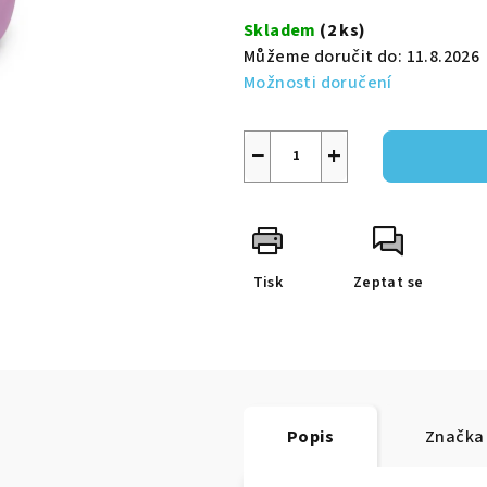
5
cena:
Skladem
(2 ks)
hvězdiček.
Můžeme doručit do:
11.8.2026
Možnosti doručení
−
+
Tisk
Zeptat se
Popis
Značka