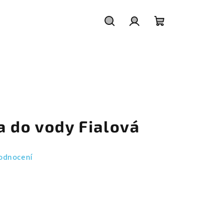
Hledat
Přihlášení
Nákupní
košík
a do vody Fialová
odnocení