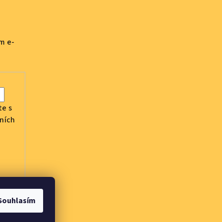
m e-
te s
ních
Souhlasím