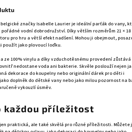
duktu
belgické značky Isabelle Laurier je ideální parťák do vany, k
 pořádné vodní dobrodružství. Díky větším rozměrům 21 × 18 
toru pro hru a větší efekt nadšení. Mohou ji obejmout, posa
i použít jako plovoucí loďku.
na ze 100% vinylu a díky vzduchotěsnému provedení zůstává
ovnitř nedostane voda ani bakterie. Skvěle poslouží nejen j
ipná dekorace do koupelny nebo originální dárek pro děti i
te jako doplněk do dětské vany nebo jako milou pozornost na 
aručeně vykouzlí úsměv.
 každou příležitost
en praktická, ale také skvělá pro různé příležitosti. Můžete j
ěk na dětskou oslavu, jako dekoraci do koupelny nebo jako