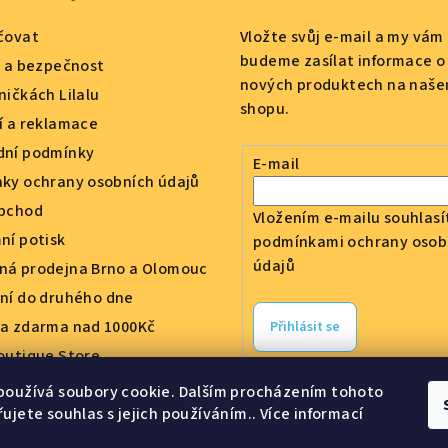
čovat
Vložte svůj e-mail a my vám
budeme zasílat informace o
a a bezpečnost
nových produktech na naše
ničkách Lilalu
shopu.
í a reklamace
ní podmínky
E-mail
ky ochrany osobních údajů
bchod
Vložením e-mailu souhlasí
ní potisk
podmínkami ochrany osob
údajů
á prodejna Brno a Olomouc
ní do druhého dne
a zdarma nad 1000Kč
Přihlásit se
outique Store
ring a spolupráce
používá soubory cookie. Dalším procházením tohoto
ení obchodu
ujete souhlas s jejich používáním.. Více informací