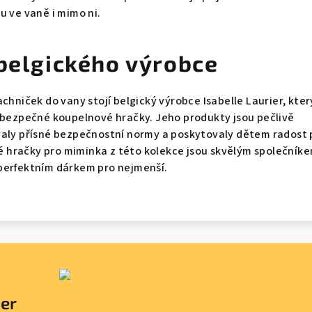
u ve vaně i mimo ni.
 belgického výrobce
chniček do vany stojí belgický výrobce Isabelle Laurier, kter
a bezpečné koupelnové hračky. Jeho produkty jsou pečlivě
valy přísné bezpečnostní normy a poskytovaly dětem radost 
hračky pro miminka z této kolekce jsou skvělým společníke
perfektním dárkem pro nejmenší.
ter