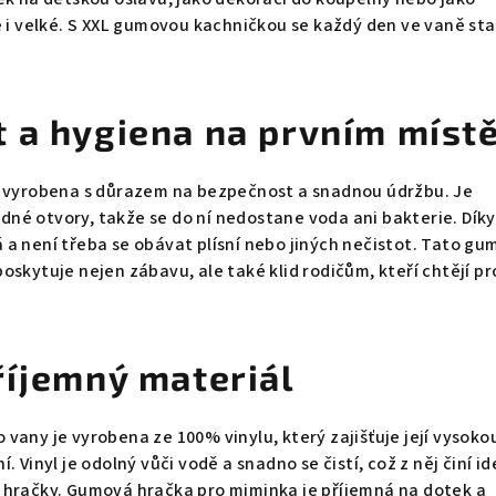
é i velké. S XXL gumovou kachničkou se každý den ve vaně st
 a hygiena na prvním míst
e vyrobena s důrazem na bezpečnost a snadnou údržbu. Je
né otvory, takže se do ní nedostane voda ani bakterie. Díky
a není třeba se obávat plísní nebo jiných nečistot. Tato g
oskytuje nejen zábavu, ale také klid rodičům, kteří chtějí pr
říjemný materiál
vany je vyrobena ze 100% vinylu, který zajišťuje její vysoko
 Vinyl je odolný vůči vodě a snadno se čistí, což z něj činí id
 hračky. Gumová hračka pro miminka je příjemná na dotek a