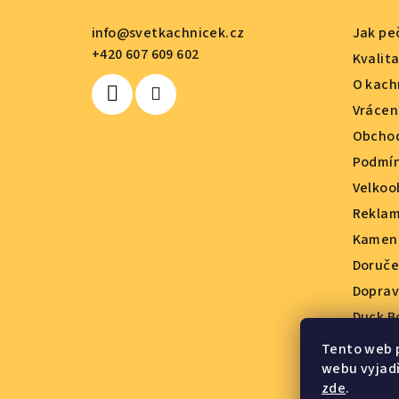
a
info
@
svetkachnicek.cz
Jak pe
+420 607 609 602
t
Kvalit
O kach
í
Vrácen
Obchod
Podmín
Velkoo
Reklam
Kamenn
Doruče
Doprav
Duck B
Sponzo
Tento web 
Hodnoc
webu vyjadř
zde
.