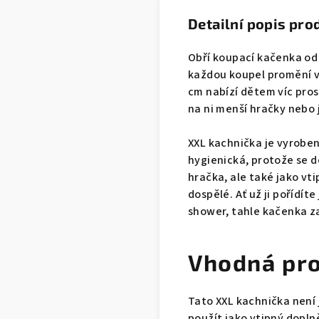
Detailní popis pro
Obří koupací kačenka od 
každou koupel promění v
cm nabízí dětem víc pros
na ni menší hračky nebo j
XXL kachnička je vyrobe
hygienická, protože se d
hračka, ale také jako vt
dospělé. Ať už ji pořídí
shower, tahle kačenka z
Vhodná pro
Tato XXL kachnička není j
použít jako vtipný dopln