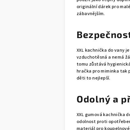
originální dárek pro mal
zábavnějším.
Bezpečnost
XXL kachnička do vany j
vzduchotěsná a nemá žád
tomu zůstává hygienická 
hračka pro miminka tak p
děti to nejlepší.
Odolný a p
XXL gumová kachnička do 
odolnost proti opotřebení.
materiál pro koupelnové