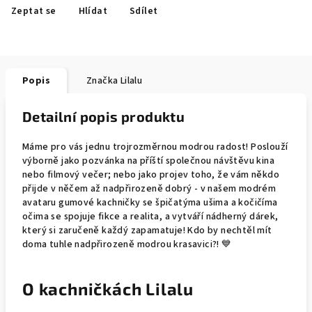
Zeptat se
Hlídat
Sdílet
Popis
Značka
Lilalu
Detailní popis produktu
Máme pro vás jednu trojrozměrnou modrou radost! Poslouží
výborně jako pozvánka na příští společnou návštěvu kina
nebo filmový večer; nebo jako projev toho, že vám někdo
přijde v něčem až nadpřirozeně dobrý - v našem modrém
avataru gumové kachničky se špičatýma ušima a kočičíma
očima se spojuje fikce a realita, a vytváří nádherný dárek,
který si zaručeně každý zapamatuje! Kdo by nechtěl mít
doma tuhle nadpřirozeně modrou krasavici?! 💙
O kachničkách Lilalu