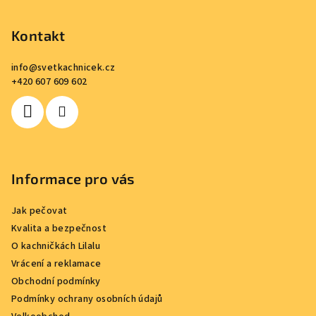
á
p
Kontakt
a
info
@
svetkachnicek.cz
t
+420 607 609 602
í
Informace pro vás
Jak pečovat
Kvalita a bezpečnost
O kachničkách Lilalu
Vrácení a reklamace
Obchodní podmínky
Podmínky ochrany osobních údajů