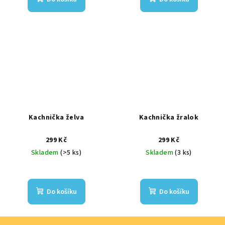
Kachnička želva
Kachnička žralok
299 Kč
299 Kč
Skladem
(>5 ks)
Skladem
(3 ks)
Do košíku
Do košíku
Z