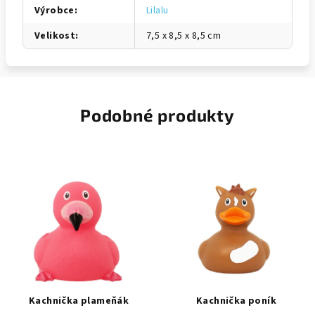
Výrobce
:
Lilalu
Velikost
:
7,5 x 8,5 x 8,5 cm
Podobné produkty
Kachnička plameňák
Kachnička poník