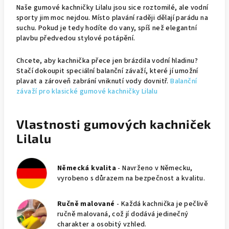
Naše gumové kachničky Lilalu jsou sice roztomilé, ale vodní
sporty jim moc nejdou. Místo plavání raději dělají parádu na
suchu. Pokud je tedy hodíte do vany, spíš než elegantní
plavbu předvedou stylové potápění.
Chcete, aby kachnička přece jen brázdila vodní hladinu?
Stačí dokoupit speciální balanční závaží, které jí umožní
plavat a zároveň zabrání vniknutí vody dovnitř.
Balanční
závaží pro klasické gumové kachničky Lilalu
Vlastnosti gumových kachniček
Lilalu
Německá kvalita
- Navrženo v Německu,
vyrobeno s důrazem na bezpečnost a kvalitu.
Ručně malované
- Každá kachnička je pečlivě
ručně malovaná, což jí dodává jedinečný
charakter a osobitý vzhled.