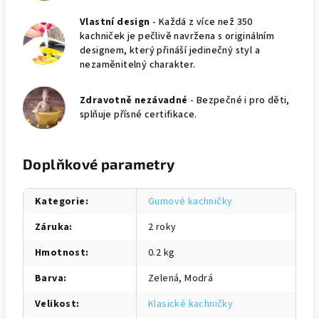
Vlastní design
- Každá z více než 350
kachniček je pečlivě navržena s originálním
designem, který přináší jedinečný styl a
nezaměnitelný charakter.
Zdravotně nezávadné
- Bezpečné i pro děti,
splňuje přísné certifikace.
Doplňkové parametry
Kategorie
:
Gumové kachničky
Záruka
:
2 roky
Hmotnost
:
0.2 kg
Barva
:
Zelená, Modrá
Velikost
:
Klasické kachničky