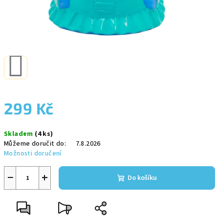
299 Kč
Měrná
Skladem
(4 ks)
cena:
Můžeme doručit do:
7.8.2026
Možnosti doručení
−
+
Do košíku