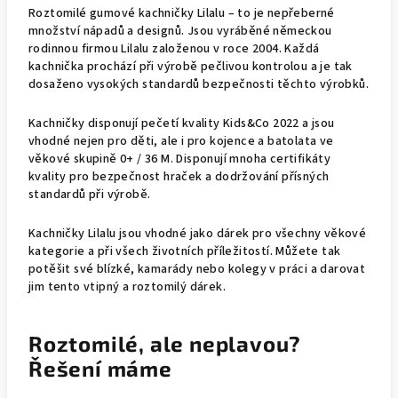
Roztomilé gumové kachničky Lilalu – to je nepřeberné
množství nápadů a designů. Jsou vyráběné německou
rodinnou firmou Lilalu založenou v roce 2004. Každá
kachnička prochází při výrobě pečlivou kontrolou a je tak
dosaženo vysokých standardů bezpečnosti těchto výrobků.
Kachničky disponují pečetí kvality Kids&Co 2022 a jsou
vhodné nejen pro děti, ale i pro kojence a batolata ve
věkové skupině 0+ / 36 M. Disponují mnoha certifikáty
kvality pro bezpečnost hraček a dodržování přísných
standardů při výrobě.
Kachničky Lilalu jsou vhodné jako dárek pro všechny věkové
kategorie a při všech životních příležitostí. Můžete tak
potěšit své blízké, kamarády nebo kolegy v práci a darovat
jim tento vtipný a roztomilý dárek.
Roztomilé, ale neplavou?
Řešení máme