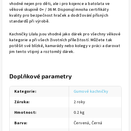
vhodné nejen pro děti, ale i pro kojence a batolata ve
věkové skupině 0+ / 36 M. Disponují mnoha certifikáty
kvality pro bezpečnost hraček a dodržování přísných
standardů při výrobě.
Kachničky Lilalu jsou vhodné jako dárek pro všechny věkové
kategorie a při všech životních příležitostí. Můžete tak
potěšit své blízké, kamarády nebo kolegy v práci a darovat
jim tento vtipný a roztomilý dárek.
Doplňkové parametry
Kategorie
:
Gumové kachničky
Záruka
:
2 roky
Hmotnost
:
0.2 kg
Barva
:
Červená, Černá