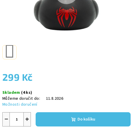
299 Kč
Měrná
Skladem
(4 ks)
cena:
Můžeme doručit do:
11.8.2026
Možnosti doručení
−
+
Do košíku