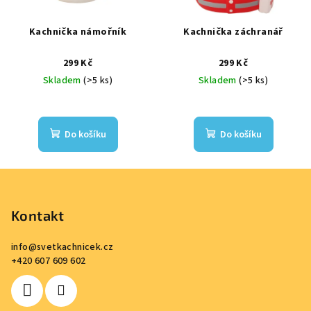
Kachnička námořník
Kachnička záchranář
299 Kč
299 Kč
Skladem
(>5 ks)
Skladem
(>5 ks)
Do košíku
Do košíku
Z
á
p
Kontakt
a
info
@
svetkachnicek.cz
t
+420 607 609 602
í