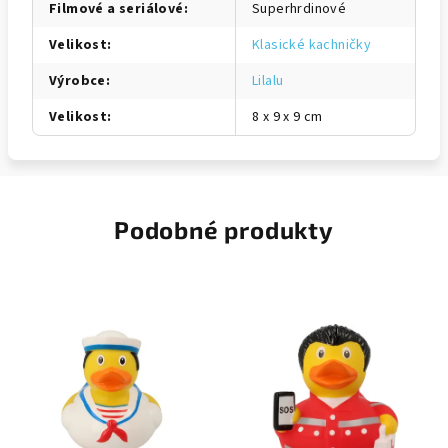
Filmové a seriálové
:
Superhrdinové
Velikost
:
Klasické kachničky
Výrobce
:
Lilalu
Velikost
:
8 x 9 x 9 cm
Podobné produkty