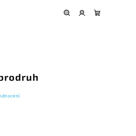
Hledat
Přihlášení
Nákupní
košík
brodruh
odnocení