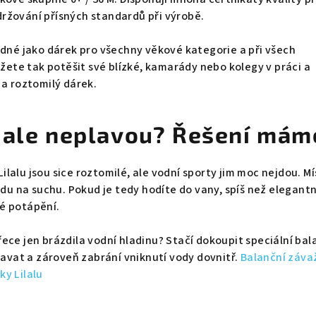
ržování přísných standardů při výrobě.
odné jako dárek pro všechny věkové kategorie a při všech
ůžete tak potěšit své blízké, kamarády nebo kolegy v práci a
 a roztomilý dárek.
 ale neplavou? Řešení mám
lalu jsou sice roztomilé, ale vodní sporty jim moc nejdou. Mí
ádu na suchu. Pokud je tedy hodíte do vany, spíš než elegantn
é potápění.
ece jen brázdila vodní hladinu? Stačí dokoupit speciální bal
plavat a zároveň zabrání vniknutí vody dovnitř.
Balanční závaž
y Lilalu