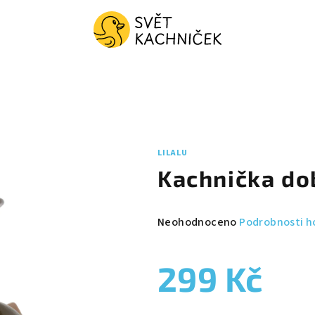
LILALU
Kachnička do
Průměrné
Neohodnoceno
Podrobnosti h
hodnocení
produktu
299 Kč
je
0,0
z
Měrná