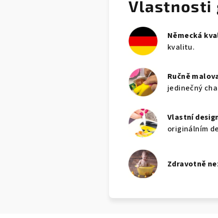
Vlastnosti
Německá kval
kvalitu.
Ručně malov
jedinečný cha
Vlastní desig
originálním d
Zdravotně n