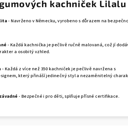
 gumových kachniček Lilalu
ita
- Navrženo v Německu, vyrobeno s důrazem na bezpečno
ané
- Každá kachnička je pečlivě ručně malovaná, což jí dod
rakter a osobitý vzhled.
n
- Každá z více než 350 kachniček je pečlivě navržena s
esignem, který přináší jedinečný styl a nezaměnitelný charak
ezávadné
- Bezpečné i pro děti, splňuje přísné certifikace.