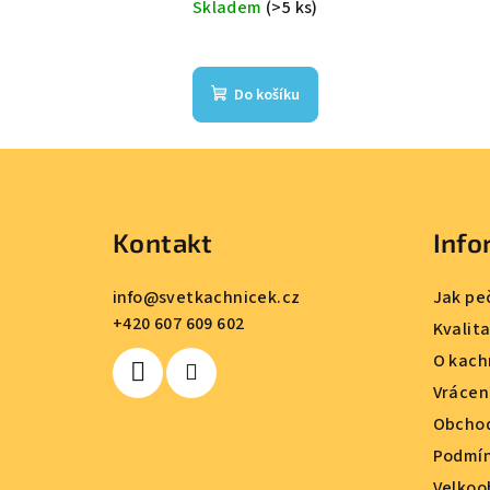
Skladem
(>5 ks)
Do košíku
Z
á
Kontakt
Info
p
a
info
@
svetkachnicek.cz
Jak pe
+420 607 609 602
t
Kvalit
O kach
í
Vrácen
Obchod
Podmín
Velkoo