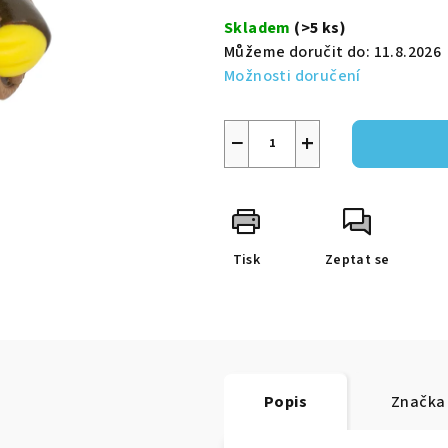
5
cena:
Skladem
(>5 ks)
hvězdiček.
Můžeme doručit do:
11.8.2026
Možnosti doručení
−
+
Tisk
Zeptat se
Popis
Značka