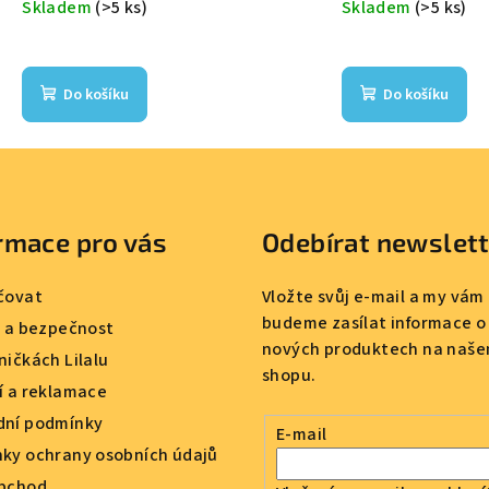
Skladem
(>5 ks)
Skladem
(>5 ks)
Do košíku
Do košíku
rmace pro vás
Odebírat newslet
čovat
Vložte svůj e-mail a my vám
budeme zasílat informace o
a a bezpečnost
nových produktech na naše
ničkách Lilalu
shopu.
í a reklamace
ní podmínky
E-mail
ky ochrany osobních údajů
bchod