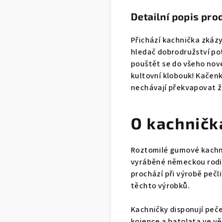
Detailní popis pro
Přichází kachnička zkázy
hledač dobrodružství po
pouštět se do všeho nov
kultovní klobouk! Kačenk
nechávají překvapovat ž
O kachničk
Roztomilé gumové kachni
vyráběné německou rodin
prochází při výrobě peč
těchto výrobků.
Kachničky disponují pečet
kojence a batolata ve vě