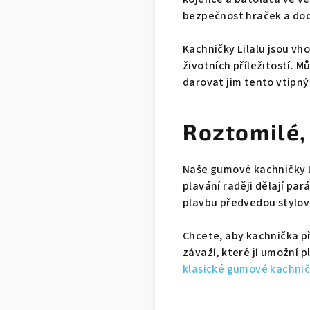
bezpečnost hraček a dod
Kachničky Lilalu jsou vh
životních příležitostí. M
darovat jim tento vtipný
Roztomilé,
Naše gumové kachničky Li
plavání raději dělají par
plavbu předvedou stylov
Chcete, aby kachnička př
závaží, které jí umožní 
klasické gumové kachničk