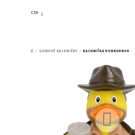
Přejít
na
CZK
obsah
/
GUMOVÉ KACHNIČKY
/
KACHNIČKA DOBRODRUH
DOMŮ