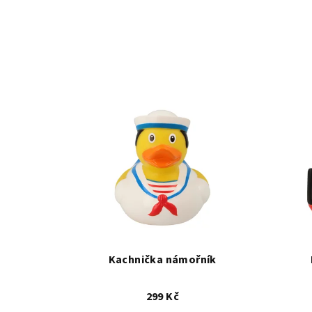
Kachnička námořník
299 Kč