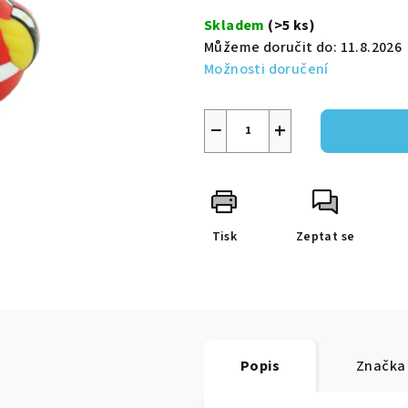
5
cena:
Skladem
(>5 ks)
hvězdiček.
Můžeme doručit do:
11.8.2026
Možnosti doručení
−
+
Tisk
Zeptat se
Popis
Značka