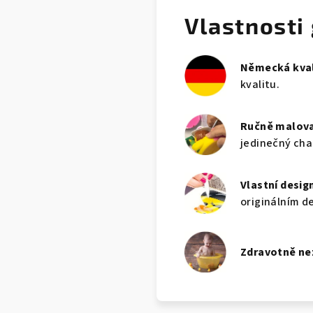
Vlastnosti
Německá kval
kvalitu.
Ručně malov
jedinečný cha
Vlastní desig
originálním d
Zdravotně n