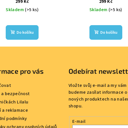
299 Kč
299 Kč
Skladem
(>5 ks)
Skladem
(>5 ks)
Do košíku
Do košíku
rmace pro vás
Odebírat newslet
čovat
Vložte svůj e-mail a my vám
budeme zasílat informace o
a a bezpečnost
nových produktech na naše
ničkách Lilalu
shopu.
í a reklamace
ní podmínky
E-mail
ky ochrany osobních údajů