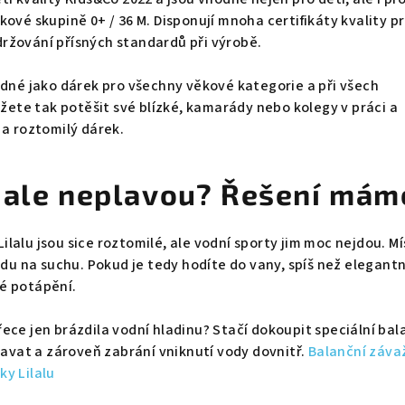
kové skupině 0+ / 36 M. Disponují mnoha certifikáty kvality p
ržování přísných standardů při výrobě.
odné jako dárek pro všechny věkové kategorie a při všech
ůžete tak potěšit své blízké, kamarády nebo kolegy v práci a
 a roztomilý dárek.
 ale neplavou? Řešení mám
lalu jsou sice roztomilé, ale vodní sporty jim moc nejdou. Mí
ádu na suchu. Pokud je tedy hodíte do vany, spíš než elegantn
é potápění.
ece jen brázdila vodní hladinu? Stačí dokoupit speciální bal
plavat a zároveň zabrání vniknutí vody dovnitř.
Balanční závaž
y Lilalu