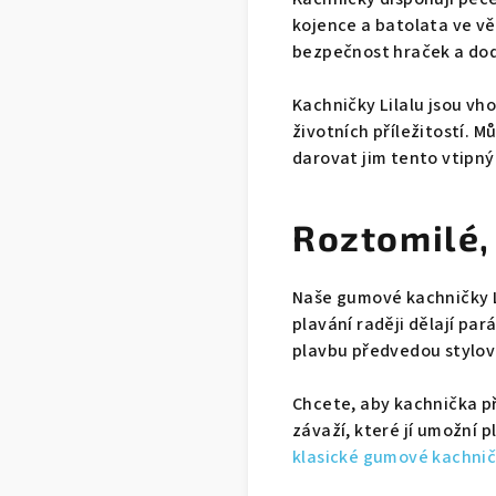
kojence a batolata ve vě
bezpečnost hraček a dod
Kachničky Lilalu jsou vh
životních příležitostí. M
darovat jim tento vtipný
Roztomilé,
Naše gumové kachničky Li
plavání raději dělají par
plavbu předvedou stylov
Chcete, aby kachnička př
závaží, které jí umožní 
klasické gumové kachničk