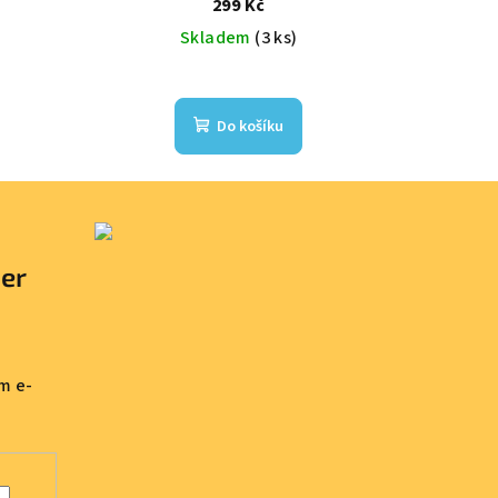
299 Kč
Skladem
(3 ks)
Do košíku
ter
m e-