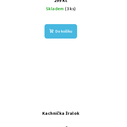
299 Kč
Skladem
(3 ks)
Do košíku
Kachnička žralok