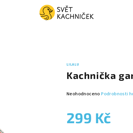
LILALU
Kachnička ga
Průměrné
Neohodnoceno
Podrobnosti h
hodnocení
produktu
299 Kč
je
0,0
z
Měrná