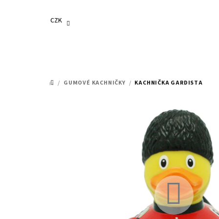
Přejít
na
CZK
obsah
/
GUMOVÉ KACHNIČKY
/
KACHNIČKA GARDISTA
DOMŮ