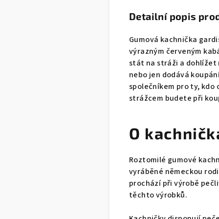
Detailní popis pro
Gumová kachnička gardist
výrazným červeným kabá
stát na stráži a dohlížet
nebo jen dodává koupání
společníkem pro ty, kdo o
strážcem budete při koup
O kachničk
Roztomilé gumové kachni
vyráběné německou rodin
prochází při výrobě peč
těchto výrobků.
Kachničky disponují pečet