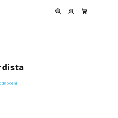
Hledat
Přihlášení
Nákupní
košík
rdista
odnocení