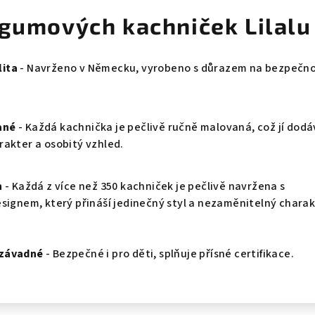
 gumových kachniček Lilalu
ita
- Navrženo v Německu, vyrobeno s důrazem na bezpečno
ané
- Každá kachnička je pečlivě ručně malovaná, což jí dod
rakter a osobitý vzhled.
n
- Každá z více než 350 kachniček je pečlivě navržena s
esignem, který přináší jedinečný styl a nezaměnitelný charak
ezávadné
- Bezpečné i pro děti, splňuje přísné certifikace.