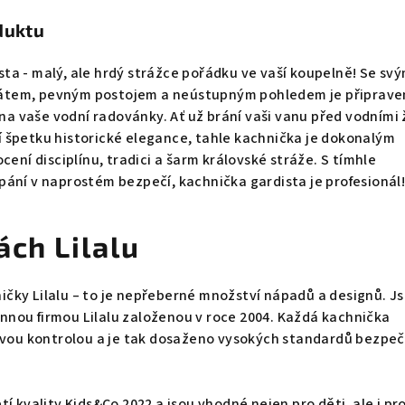
duktu
a - malý, ale hrdý strážce pořádku ve vaší koupelně! Se sv
tem, pevným postojem a neústupným pohledem je připrave
 na vaše vodní radovánky. Ať už brání vaši vanu před vodními ž
 špetku historické elegance, tahle kachnička je dokonalým
cení disciplínu, tradici a šarm královské stráže. S tímhle
ání v naprostém bezpečí, kachnička gardista je profesionál!
ách Lilalu
čky Lilalu – to je nepřeberné množství nápadů a designů. J
nou firmou Lilalu založenou v roce 2004. Každá kachnička
livou kontrolou a je tak dosaženo vysokých standardů bezpeč
í kvality Kids&Co 2022 a jsou vhodné nejen pro děti, ale i pr