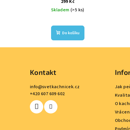
299 Kč
Skladem
(>5 ks)
Do košíku
Z
á
Kontakt
Info
p
a
info
@
svetkachnicek.cz
Jak pe
+420 607 609 602
t
Kvalit
O kach
í
Vrácen
Obchod
Podmín