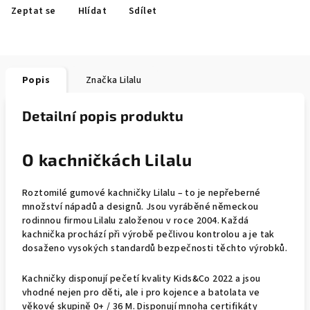
Zeptat se
Hlídat
Sdílet
Popis
Značka
Lilalu
Detailní popis produktu
O kachničkách Lilalu
Roztomilé gumové kachničky Lilalu – to je nepřeberné
množství nápadů a designů. Jsou vyráběné německou
rodinnou firmou Lilalu založenou v roce 2004. Každá
kachnička prochází při výrobě pečlivou kontrolou a je tak
dosaženo vysokých standardů bezpečnosti těchto výrobků.
Kachničky disponují pečetí kvality Kids&Co 2022 a jsou
vhodné nejen pro děti, ale i pro kojence a batolata ve
věkové skupině 0+ / 36 M. Disponují mnoha certifikáty