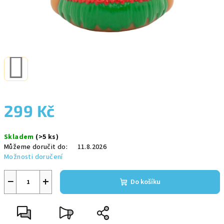
299 Kč
Měrná
Skladem
(>5 ks)
cena:
Můžeme doručit do:
11.8.2026
Možnosti doručení
−
+
Do košíku