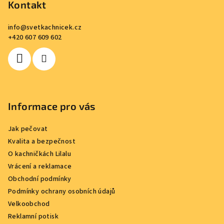
p
Kontakt
a
info
@
svetkachnicek.cz
t
+420 607 609 602
í
Informace pro vás
Jak pečovat
Kvalita a bezpečnost
O kachničkách Lilalu
Vrácení a reklamace
Obchodní podmínky
Podmínky ochrany osobních údajů
Velkoobchod
Reklamní potisk