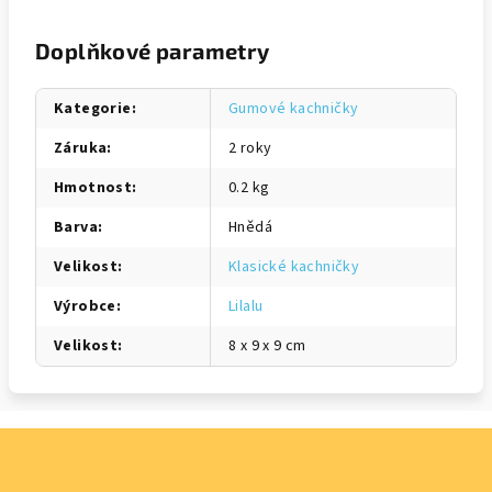
Doplňkové parametry
Kategorie
:
Gumové kachničky
Záruka
:
2 roky
Hmotnost
:
0.2 kg
Barva
:
Hnědá
Velikost
:
Klasické kachničky
Výrobce
:
Lilalu
Velikost
:
8 x 9 x 9 cm
Z
á