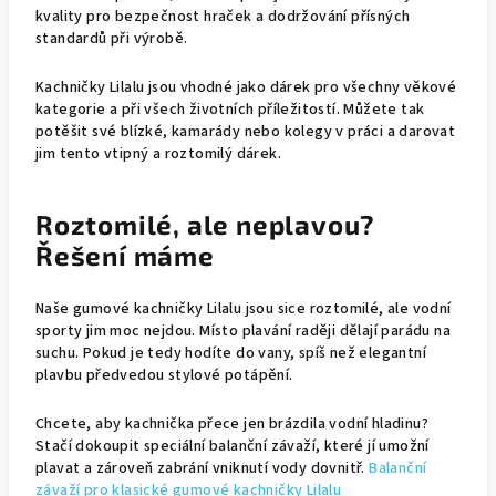
kvality pro bezpečnost hraček a dodržování přísných
standardů při výrobě.
Kachničky Lilalu jsou vhodné jako dárek pro všechny věkové
kategorie a při všech životních příležitostí. Můžete tak
potěšit své blízké, kamarády nebo kolegy v práci a darovat
jim tento vtipný a roztomilý dárek.
Roztomilé, ale neplavou?
Řešení máme
Naše gumové kachničky Lilalu jsou sice roztomilé, ale vodní
sporty jim moc nejdou. Místo plavání raději dělají parádu na
suchu. Pokud je tedy hodíte do vany, spíš než elegantní
plavbu předvedou stylové potápění.
Chcete, aby kachnička přece jen brázdila vodní hladinu?
Stačí dokoupit speciální balanční závaží, které jí umožní
plavat a zároveň zabrání vniknutí vody dovnitř.
Balanční
závaží pro klasické gumové kachničky Lilalu