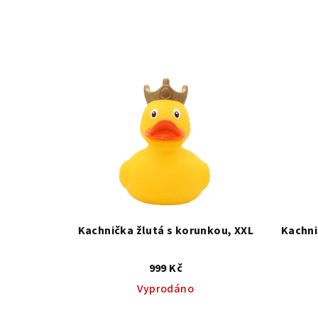
Kachnička žlutá s korunkou, XXL
Kachni
999 Kč
Vyprodáno