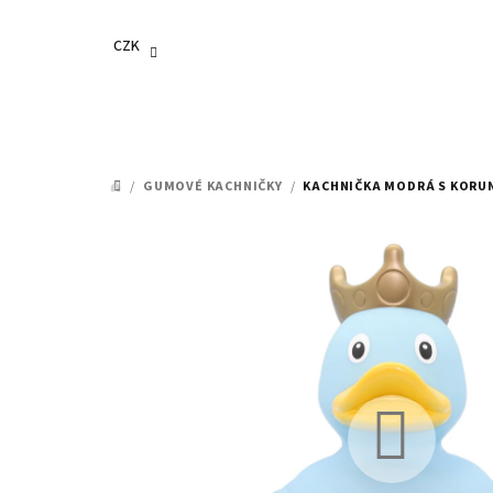
Přejít
na
CZK
obsah
/
GUMOVÉ KACHNIČKY
/
KACHNIČKA MODRÁ S KORU
DOMŮ