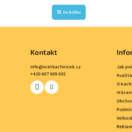
Do košíku
Z
á
Kontakt
Info
p
a
info
@
svetkachnicek.cz
Jak pe
+420 607 609 602
t
Kvalit
O kach
í
Vrácen
Obchod
Podmín
Velkoo
Reklam