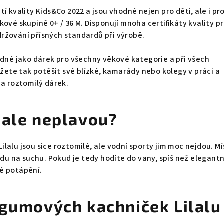
í kvality Kids&Co 2022 a jsou vhodné nejen pro děti, ale i pr
kové skupině 0+ / 36 M. Disponují mnoha certifikáty kvality p
ržování přísných standardů při výrobě.
odné jako dárek pro všechny věkové kategorie a při všech
ůžete tak potěšit své blízké, kamarády nebo kolegy v práci a
 a roztomilý dárek.
 ale neplavou?
lalu jsou sice roztomilé, ale vodní sporty jim moc nejdou. Mí
ádu na suchu. Pokud je tedy hodíte do vany, spíš než elegantn
é potápění.
 gumových kachniček Lilalu