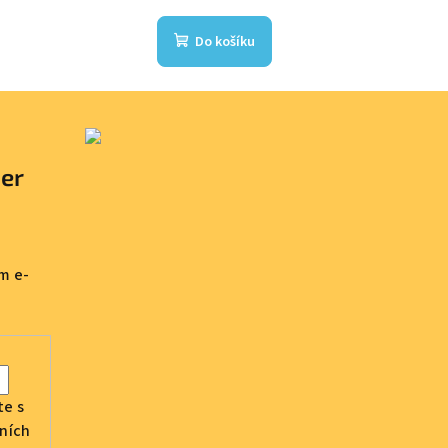
Do košíku
ter
m e-
te s
ních