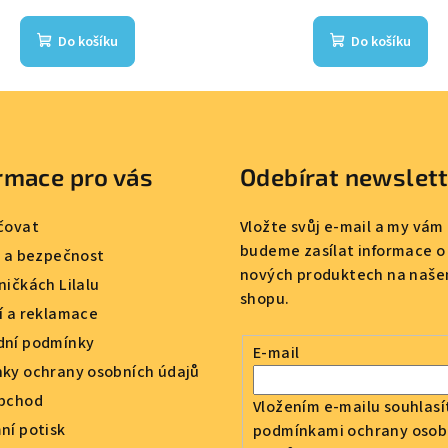
Do košíku
Do košíku
rmace pro vás
Odebírat newslet
čovat
Vložte svůj e-mail a my vám
budeme zasílat informace o
a a bezpečnost
nových produktech na naše
ničkách Lilalu
shopu.
í a reklamace
ní podmínky
E-mail
ky ochrany osobních údajů
bchod
Vložením e-mailu souhlasí
ní potisk
podmínkami ochrany osob