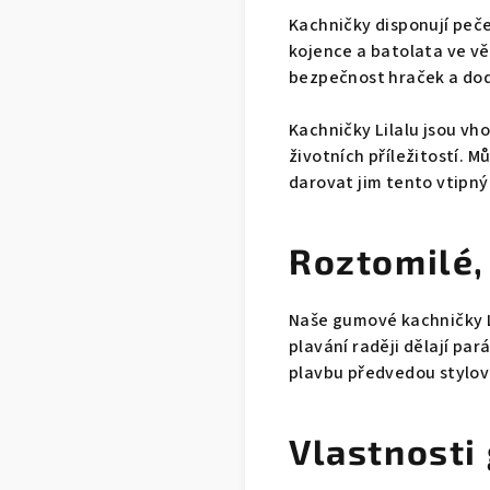
Kachničky disponují pečet
kojence a batolata ve vě
bezpečnost hraček a dod
Kachničky Lilalu jsou vh
životních příležitostí. M
darovat jim tento vtipný
Roztomilé,
Naše gumové kachničky Li
plavání raději dělají par
plavbu předvedou stylov
Vlastnosti