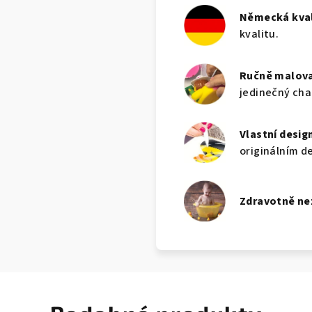
Německá kval
kvalitu.
Ručně malov
jedinečný cha
Vlastní desig
originálním d
Zdravotně n