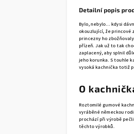
Detailní popis pro
Bylo, nebylo… kdysi dávn
okouzlující, že princové 
princezny ho zbožňovaly.
přízeň. Jak už to tak cho
zaplacený, aby splnil důl
jeho korunka. S touhle k
vysoká kachnička totiž př
O kachničk
Roztomilé gumové kachni
vyráběné německou rodin
prochází při výrobě peč
těchto výrobků.