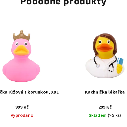
Podobné produkty
čka růžová s korunkou, XXL
Kachnička lékařka
999 Kč
299 Kč
Vyprodáno
Skladem
(>5 ks)