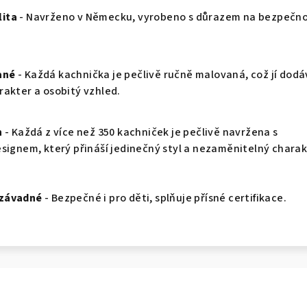
ita
- Navrženo v Německu, vyrobeno s důrazem na bezpečno
ané
- Každá kachnička je pečlivě ručně malovaná, což jí dod
rakter a osobitý vzhled.
n
- Každá z více než 350 kachniček je pečlivě navržena s
esignem, který přináší jedinečný styl a nezaměnitelný charak
ezávadné
- Bezpečné i pro děti, splňuje přísné certifikace.