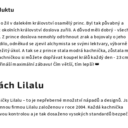
duktu
o žil v dalekém království osamělý princ. Byl tak půvabný a
z okolních království doslova zuřili. A důvod měli dobrý - vše
 Z prince doslova nemohly odtrhnout zrak a bojovaly o jeho
dilo, odněkud se zjevil alchymista se svými lektvary, výborně
ežitý úkol. A tak se z prince stala modrá kachnička, zůstala 
achničkou si můžete dopřávat koupel králů každý den - 23 c
ináší maximální zábavu! Čím větší, tím lepší! 👑
ách Lilalu
čky Lilalu – to je nepřeberné množství nápadů a designů. J
nou firmou Lilalu založenou v roce 2004. Každá kachnička
livou kontrolou a je tak dosaženo vysokých standardů bezpeč