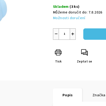
5
cena:
Skladem
(3 ks)
hvězdiček.
Můžeme doručit do:
7.8.2026
Možnosti doručení
−
+
Tisk
Zeptat se
Popis
Značka