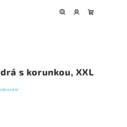
Hledat
Přihlášení
Nákupní
košík
drá s korunkou, XXL
odnocení