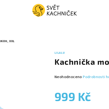
NKOU, XXL
LILALU
Kachnička mo
Průměrné
Neohodnoceno
Podrobnosti h
hodnocení
produktu
999 Kč
je
0,0
z
Měrná