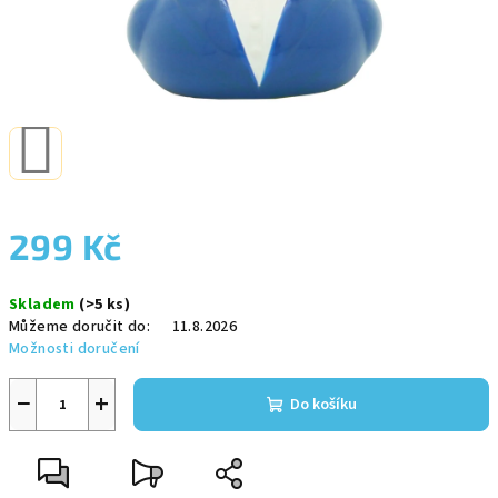
299 Kč
Měrná
Skladem
(>5 ks)
cena:
Můžeme doručit do:
11.8.2026
Možnosti doručení
−
+
Do košíku