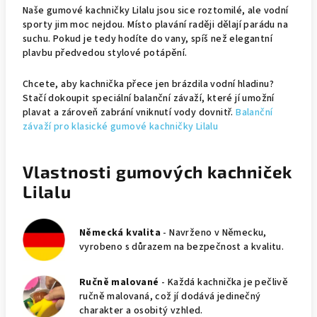
Naše gumové kachničky Lilalu jsou sice roztomilé, ale vodní
sporty jim moc nejdou. Místo plavání raději dělají parádu na
suchu. Pokud je tedy hodíte do vany, spíš než elegantní
plavbu předvedou stylové potápění.
Chcete, aby kachnička přece jen brázdila vodní hladinu?
Stačí dokoupit speciální balanční závaží, které jí umožní
plavat a zároveň zabrání vniknutí vody dovnitř.
Balanční
závaží pro klasické gumové kachničky Lilalu
Vlastnosti gumových kachniček
Lilalu
Německá kvalita
- Navrženo v Německu,
vyrobeno s důrazem na bezpečnost a kvalitu.
Ručně malované
- Každá kachnička je pečlivě
ručně malovaná, což jí dodává jedinečný
charakter a osobitý vzhled.