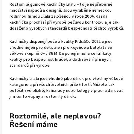
Roztomilé gumové kachničky Lilalu – to je nepřeberné
množství nápadů a designů. Jsou vyráběné německou
rodinnou firmou Lilalu založenou v roce 2004. Každá
kachnička prochází při výrobě pečlivou kontrolou a je tak
dosaženo vysokých standardů bezpečnosti těchto výrobků.
Kachničky disponují pečetí kvality Kids&Co 2022 a jsou
vhodné nejen pro děti, ale i pro kojence a batolata ve
věkové skupině 0+ / 36 M. Disponují mnoha certifikáty
kvality pro bezpečnost hraček a dodržování přísných
standardů při výrobě.
Kachničky Lilalu jsou vhodné jako dárek pro všechny věkové
kategorie a při všech životních příležitostí. Můžete tak
potěšit své blízké, kamarády nebo kolegy v práci a darovat
jim tento vtipný a roztomilý dárek.
Roztomilé, ale neplavou?
Řešení máme