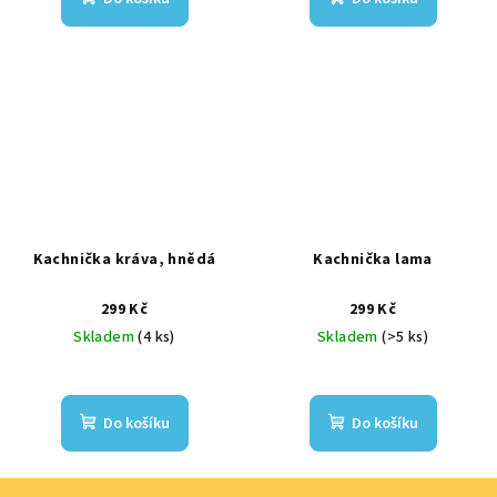
Kachnička kráva, hnědá
Kachnička lama
299 Kč
299 Kč
Skladem
(4 ks)
Skladem
(>5 ks)
Do košíku
Do košíku
Z