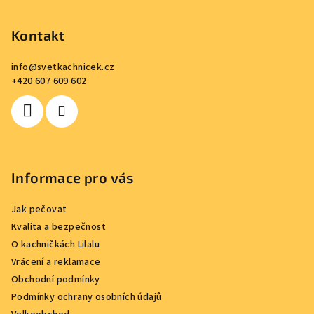
á
p
Kontakt
a
info
@
svetkachnicek.cz
t
+420 607 609 602
í
Informace pro vás
Jak pečovat
Kvalita a bezpečnost
O kachničkách Lilalu
Vrácení a reklamace
Obchodní podmínky
Podmínky ochrany osobních údajů