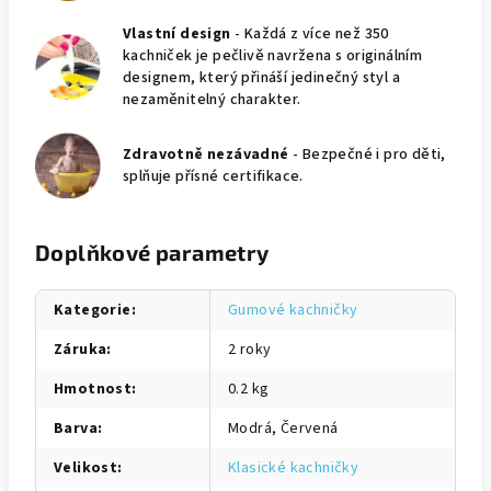
Vlastní design
- Každá z více než 350
kachniček je pečlivě navržena s originálním
designem, který přináší jedinečný styl a
nezaměnitelný charakter.
Zdravotně nezávadné
- Bezpečné i pro děti,
splňuje přísné certifikace.
Doplňkové parametry
Kategorie
:
Gumové kachničky
Záruka
:
2 roky
Hmotnost
:
0.2 kg
Barva
:
Modrá, Červená
Velikost
:
Klasické kachničky