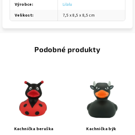
Výrobce
:
Lilalu
Velikost
:
7,5 x 8,5 x 8,5 cm
Podobné produkty
Kachnička beruška
Kachnička býk