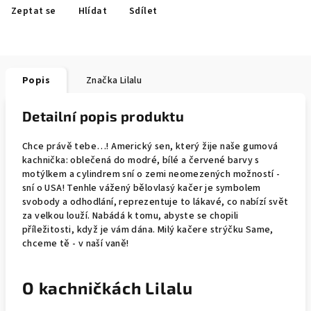
Zeptat se
Hlídat
Sdílet
Popis
Značka
Lilalu
Detailní popis produktu
Chce právě tebe…! Americký sen, který žije naše gumová
kachnička: oblečená do modré, bílé a červené barvy s
motýlkem a cylindrem sní o zemi neomezených možností -
sní o USA! Tenhle vážený bělovlasý kačer je symbolem
svobody a odhodlání, reprezentuje to lákavé, co nabízí svět
za velkou louží. Nabádá k tomu, abyste se chopili
příležitosti, když je vám dána. Milý kačere strýčku Same,
chceme tě - v naší vaně!
O kachničkách Lilalu