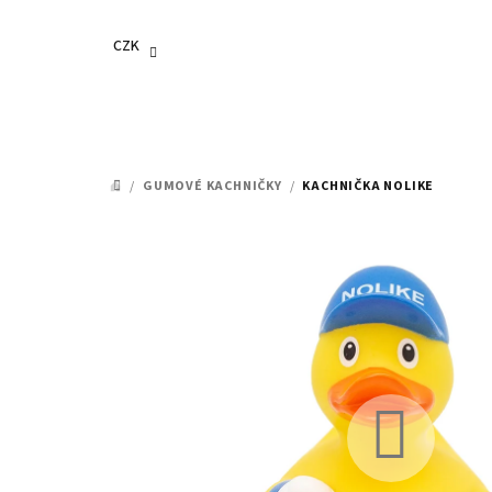
Přejít
na
CZK
obsah
/
GUMOVÉ KACHNIČKY
/
KACHNIČKA NOLIKE
DOMŮ