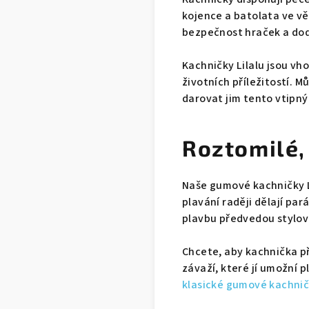
kojence a batolata ve vě
bezpečnost hraček a dod
Kachničky Lilalu jsou vh
životních příležitostí. M
darovat jim tento vtipný
Roztomilé,
Naše gumové kachničky Li
plavání raději dělají par
plavbu předvedou stylov
Chcete, aby kachnička př
závaží, které jí umožní 
klasické gumové kachničk