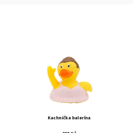
Kachnička balerína