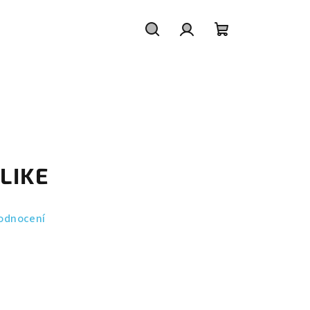
Hledat
Přihlášení
Nákupní
košík
LIKE
odnocení