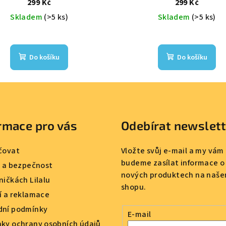
299 Kč
299 Kč
Skladem
(>5 ks)
Skladem
(>5 ks)
Do košíku
Do košíku
rmace pro vás
Odebírat newslet
čovat
Vložte svůj e-mail a my vám
budeme zasílat informace o
a a bezpečnost
nových produktech na naše
ničkách Lilalu
shopu.
í a reklamace
ní podmínky
E-mail
ky ochrany osobních údajů