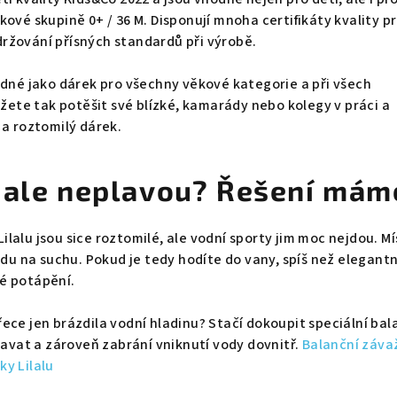
kové skupině 0+ / 36 M. Disponují mnoha certifikáty kvality p
ržování přísných standardů při výrobě.
odné jako dárek pro všechny věkové kategorie a při všech
ůžete tak potěšit své blízké, kamarády nebo kolegy v práci a
 a roztomilý dárek.
 ale neplavou? Řešení mám
lalu jsou sice roztomilé, ale vodní sporty jim moc nejdou. Mí
ádu na suchu. Pokud je tedy hodíte do vany, spíš než elegantn
é potápění.
ece jen brázdila vodní hladinu? Stačí dokoupit speciální bal
plavat a zároveň zabrání vniknutí vody dovnitř.
Balanční závaž
y Lilalu