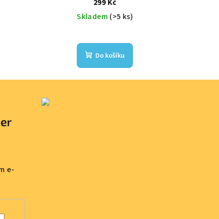
299 Kč
Skladem
(>5 ks)
Do košíku
ter
m e-