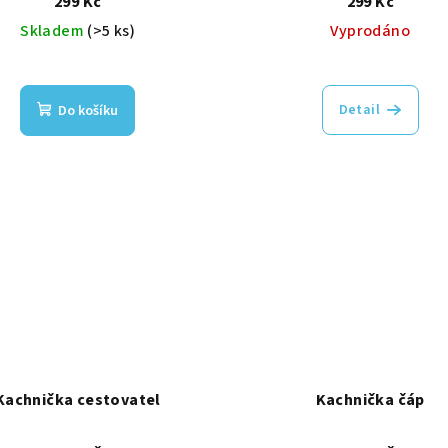
299 Kč
299 Kč
Skladem
(>5 ks)
Vyprodáno
Detail
Do košíku
Kachnička cestovatel
Kachnička čáp