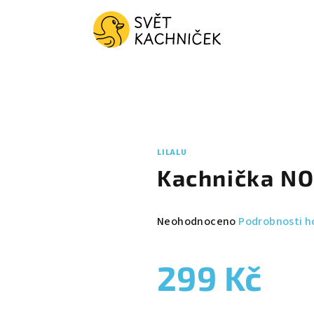
LILALU
Kachnička NO
Průměrné
Neohodnoceno
Podrobnosti h
hodnocení
produktu
299 Kč
je
0,0
z
Měrná