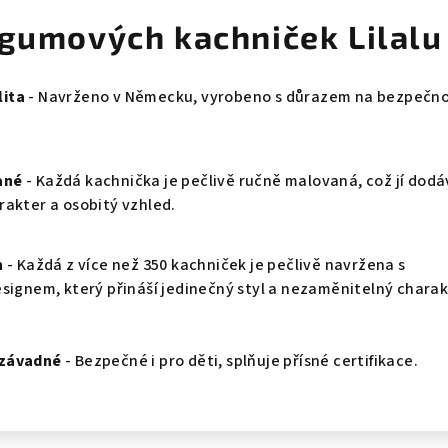
 gumových kachniček Lilalu
ita
- Navrženo v Německu, vyrobeno s důrazem na bezpečno
ané
- Každá kachnička je pečlivě ručně malovaná, což jí dod
rakter a osobitý vzhled.
n
- Každá z více než 350 kachniček je pečlivě navržena s
esignem, který přináší jedinečný styl a nezaměnitelný charak
ezávadné
- Bezpečné i pro děti, splňuje přísné certifikace.