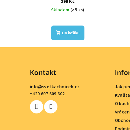
299 Kč
Skladem
(>5 ks)
Do košíku
Z
á
Kontakt
Info
p
a
info
@
svetkachnicek.cz
Jak pe
+420 607 609 602
t
Kvalit
O kach
í
Vrácen
Obchod
Podmín