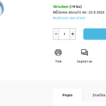
5
cena:
Skladem
(>5 ks)
hvězdiček.
Můžeme doručit do:
10.8.2026
Možnosti doručení
−
+
Tisk
Zeptat se
Popis
Značka