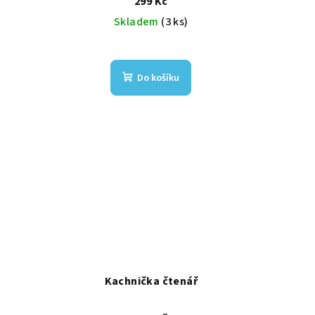
299 Kč
Skladem
(3 ks)
Do košíku
Kachnička čtenář