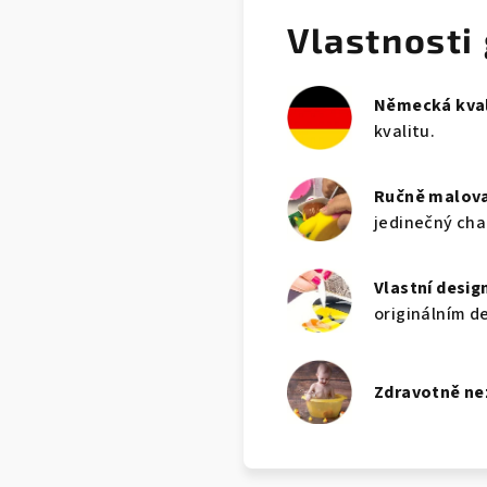
Vlastnosti
Německá kval
kvalitu.
Ručně malov
jedinečný cha
Vlastní desig
originálním d
Zdravotně n