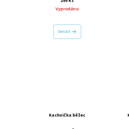
299 Kč
Vyprodáno
Detail
Kachnička běžec