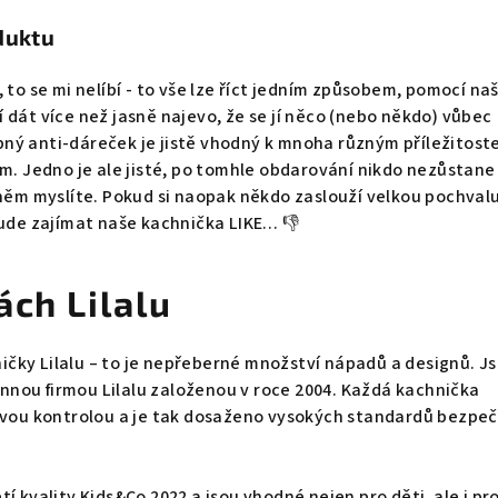
duktu
 to se mi nelíbí - to vše lze říct jedním způsobem, pomocí naš
 dát více než jasně najevo, že se jí něco (nebo někdo) vůbec
ný anti-dáreček je jistě vhodný k mnoha různým příležitost
ám. Jedno je ale jisté, po tomhle obdarování nikdo nezůstane
 něm myslíte. Pokud si naopak někdo zaslouží velkou pochval
bude zajímat naše kachnička LIKE… 👎
ách Lilalu
čky Lilalu – to je nepřeberné množství nápadů a designů. J
nou firmou Lilalu založenou v roce 2004. Každá kachnička
livou kontrolou a je tak dosaženo vysokých standardů bezpeč
í kvality Kids&Co 2022 a jsou vhodné nejen pro děti, ale i pr