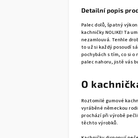
Detailní popis pro
Palec dolů, špatný výkon,
kachničky NOLIKE! Ta umí
nezamlouvá. Tenhle drob
to už si každý posoudí s
pochybách s tím, co si o
palec nahoru, jistě vás 
O kachničk
Roztomilé gumové kachni
vyráběné německou rodin
prochází při výrobě peč
těchto výrobků.
Kachničky disponují pečet