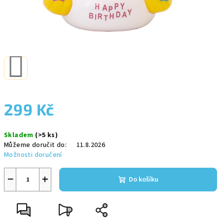
299 Kč
Měrná
Skladem
(>5 ks)
cena:
Můžeme doručit do:
11.8.2026
Možnosti doručení
−
+
Do košíku