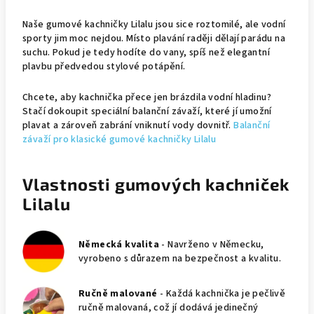
Naše gumové kachničky Lilalu jsou sice roztomilé, ale vodní
sporty jim moc nejdou. Místo plavání raději dělají parádu na
suchu. Pokud je tedy hodíte do vany, spíš než elegantní
plavbu předvedou stylové potápění.
Chcete, aby kachnička přece jen brázdila vodní hladinu?
Stačí dokoupit speciální balanční závaží, které jí umožní
plavat a zároveň zabrání vniknutí vody dovnitř.
Balanční
závaží pro klasické gumové kachničky Lilalu
Vlastnosti gumových kachniček
Lilalu
Německá kvalita
- Navrženo v Německu,
vyrobeno s důrazem na bezpečnost a kvalitu.
Ručně malované
- Každá kachnička je pečlivě
ručně malovaná, což jí dodává jedinečný