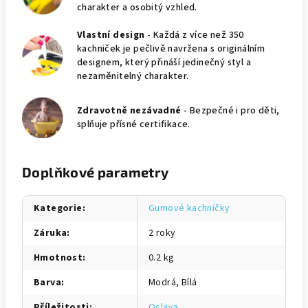
charakter a osobitý vzhled.
Vlastní design
- Každá z více než 350
kachniček je pečlivě navržena s originálním
designem, který přináší jedinečný styl a
nezaměnitelný charakter.
Zdravotně nezávadné
- Bezpečné i pro děti,
splňuje přísné certifikace.
Doplňkové parametry
Kategorie
:
Gumové kachničky
Záruka
:
2 roky
Hmotnost
:
0.2 kg
Barva
:
Modrá, Bílá
Příležitosti
:
Oslava