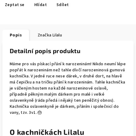
Zeptat se
Hlídat
Sdílet
Popis
Značka
Lilalu
Detailní popis produktu
Máme pro vás pískací přání k narozeninám! Nikdo neumí lépe
popřát k narozeninám než tahle dívčí narozeninová gumová
kachnička. V jedné ruce nese dárek, v druhé dort, na hlavě
má čepičku a na tričku přání k narozeninám. Tahle kachnička
je váženým hostem na každé narozeninové oslavě,
případně pěkným malým dárkem pro malé i velké
oslavenkyně (ráda předá i nějaký ten peněžitý obnos).
Kachnička oslavenkyně je dárkem, přáním i společnicí do
vany, tzv. 3v1. 🎂
O kachničkách Lilalu