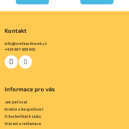
Z
á
p
Kontakt
a
info
@
svetkachnicek.cz
t
+420 607 609 602
í
Informace pro vás
Jak pečovat
Kvalita a bezpečnost
O kachničkách Lilalu
Vrácení a reklamace