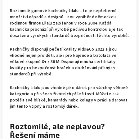
Roztomilé gumové kachničky Lilalu – to je nepřeberné
množství nápadů a designů. Jsou vyráběné německou
rodinnou firmou Lilalu založenou v roce 2004. Každá
kachnička prochází při výrobě pečlivou kontrolou a je tak
dosaženo vysokých standardů bezpečnosti těchto výrobků.
Kachničky disponují pečetí kvality Kids&Co 2022 a jsou
vhodné nejen pro děti, ale i pro kojence a batolata ve
věkové skupině 0+ / 36 M. Disponují mnoha certifikáty
kvality pro bezpečnost hraček a dodržování přísných
standardů při výrobě.
Kachničky Lilalu jsou vhodné jako dárek pro všechny věkové
kategorie a při všech životních příležitostí. Můžete tak
potěšit své blízké, kamarády nebo kolegy v práci a darovat
jim tento vtipný a roztomilý dárek.
Roztomilé, ale neplavou?
Řešení máme