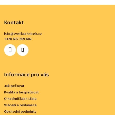
Z
á
p
Kontakt
a
info
@
svetkachnicek.cz
t
+420 607 609 602
í
Informace pro vás
Jak pečovat
Kvalita a bezpečnost
O kachničkách Lilalu
Vrácení a reklamace
Obchodní podmínky