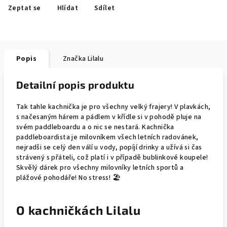
Zeptat se
Hlídat
Sdílet
Popis
Značka
Lilalu
Detailní popis produktu
Tak tahle kachnička je pro všechny velký frajery! V plavkách,
s načesaným hárem a pádlem v křídle si v pohodě pluje na
svém paddleboardu a o nic se nestará. Kachnička
paddleboardista je milovníkem všech letních radovánek,
nejradši se celý den válí u vody, popíjí drinky a užívá si čas
strávený s přáteli, což platí i v případě bublinkové koupele!
Skvělý dárek pro všechny milovníky letních sportů a
plážové pohodáře! No stress! 🏖️
O kachničkách Lilalu