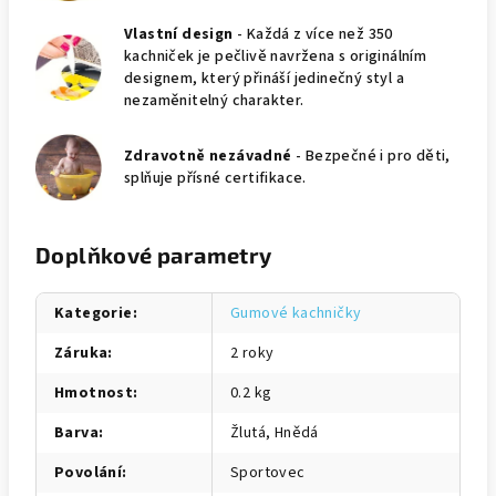
Vlastní design
- Každá z více než 350
kachniček je pečlivě navržena s originálním
designem, který přináší jedinečný styl a
nezaměnitelný charakter.
Zdravotně nezávadné
- Bezpečné i pro děti,
splňuje přísné certifikace.
Doplňkové parametry
Kategorie
:
Gumové kachničky
Záruka
:
2 roky
Hmotnost
:
0.2 kg
Barva
:
Žlutá, Hnědá
Povolání
:
Sportovec