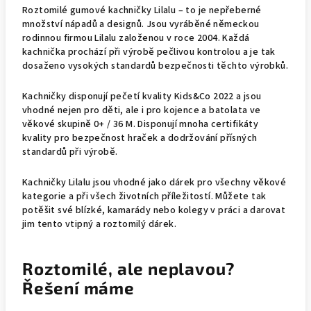
Roztomilé gumové kachničky Lilalu – to je nepřeberné
množství nápadů a designů. Jsou vyráběné německou
rodinnou firmou Lilalu založenou v roce 2004. Každá
kachnička prochází při výrobě pečlivou kontrolou a je tak
dosaženo vysokých standardů bezpečnosti těchto výrobků.
Kachničky disponují pečetí kvality Kids&Co 2022 a jsou
vhodné nejen pro děti, ale i pro kojence a batolata ve
věkové skupině 0+ / 36 M. Disponují mnoha certifikáty
kvality pro bezpečnost hraček a dodržování přísných
standardů při výrobě.
Kachničky Lilalu jsou vhodné jako dárek pro všechny věkové
kategorie a při všech životních příležitostí. Můžete tak
potěšit své blízké, kamarády nebo kolegy v práci a darovat
jim tento vtipný a roztomilý dárek.
Roztomilé, ale neplavou?
Řešení máme