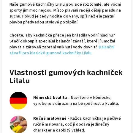
Naše gumové kachničky Lilalu jsou sice roztomilé, ale vodní
sporty jim moc nejdou. Místo plavání raději dělají parádu na
suchu. Pokud je tedy hodíte do vany, spíš než elegantní
plavbu předvedou stylové potápění.
Chcete, aby kachnička přece jen brázdila vodní hladinu?
Stačí dokoupit speciální balanční závaží, které jí umožní
plavat a zároveň zabrání vniknutí vody dovnitř.
Balanční
závaží pro klasické gumové kachničky Lilalu
Vlastnosti gumových kachniček
Lilalu
Německá kvalita
- Navrženo v Německu,
vyrobeno s důrazem na bezpečnost a kvalitu.
Ručně malované
- Každá kachnička je pečlivě
ručně malovaná, což jí dodává jedinečný
charakter a osobitý vzhled.