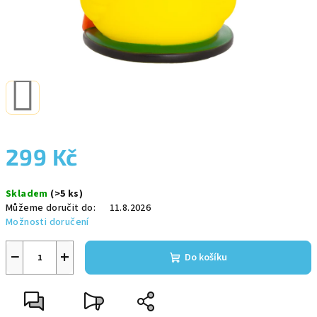
299 Kč
Měrná
Skladem
(>5 ks)
cena:
Můžeme doručit do:
11.8.2026
Možnosti doručení
−
+
Do košíku