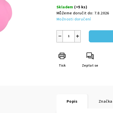
5
cena:
Skladem
(>5 ks)
hvězdiček.
Můžeme doručit do:
7.8.2026
Možnosti doručení
−
+
Tisk
Zeptat se
Popis
Značka