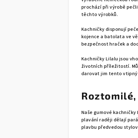
prochází při výrobě peč
těchto výrobků.
Kachničky disponují pečet
kojence a batolata ve vě
bezpečnost hraček a dod
Kachničky Lilalu jsou vh
životních příležitostí. M
darovat jim tento vtipný
Roztomilé,
Naše gumové kachničky Li
plavání raději dělají par
plavbu předvedou stylov