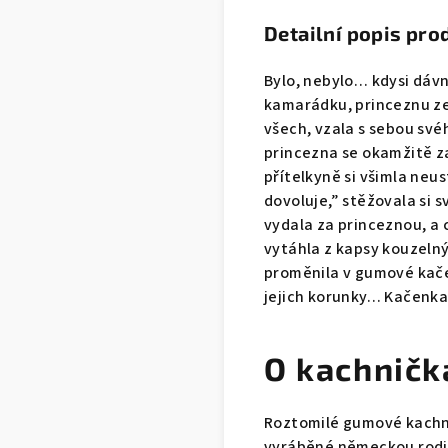
Detailní popis pro
Bylo, nebylo… kdysi dávn
kamarádku, princeznu ze 
všech, vzala s sebou své
princezna se okamžitě za
přítelkyně si všimla neu
dovoluje,” stěžovala si s
vydala za princeznou, a c
vytáhla z kapsy kouzelný
proměnila v gumové kačen
jejich korunky… Kačenka 
O kachničk
Roztomilé gumové kachni
vyráběné německou rodin