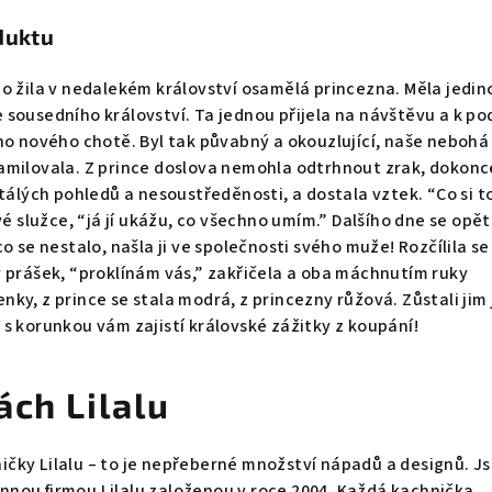
duktu
o žila v nedalekém království osamělá princezna. Měla jedin
sousedního království. Ta jednou přijela na návštěvu a k po
ho nového chotě. Byl tak půvabný a okouzlující, naše nebohá
milovala. Z prince doslova nemohla odtrhnout zrak, dokonce 
stálých pohledů a nesoustředěnosti, a dostala vztek. “Co si t
vé služce, “já jí ukážu, co všechno umím.” Dalšího dne se opět
o se nestalo, našla ji ve společnosti svého muže! Rozčílila se
 prášek, “proklínám vás,” zakřičela a oba máchnutím ruky
ky, z prince se stala modrá, z princezny růžová. Zůstali jim 
s korunkou vám zajistí královské zážitky z koupání!
ách Lilalu
čky Lilalu – to je nepřeberné množství nápadů a designů. J
nou firmou Lilalu založenou v roce 2004. Každá kachnička