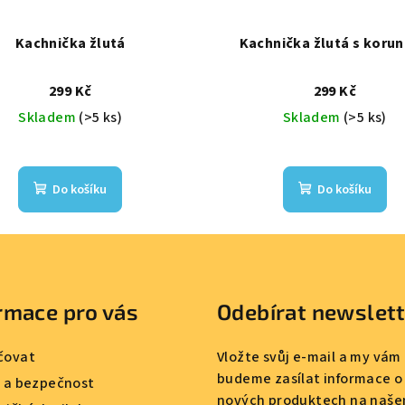
Kachnička žlutá
Kachnička žlutá s koru
299 Kč
299 Kč
Skladem
(>5 ks)
Skladem
(>5 ks)
Do košíku
Do košíku
rmace pro vás
Odebírat newslet
čovat
Vložte svůj e-mail a my vám
budeme zasílat informace o
a a bezpečnost
nových produktech na naše