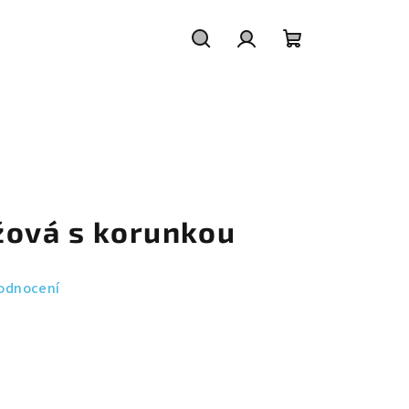
Hledat
Přihlášení
Nákupní
košík
žová s korunkou
odnocení