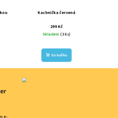
nkou
Kachnička červená
299 Kč
Skladem
(3 ks)
Do košíku
ter
m e-