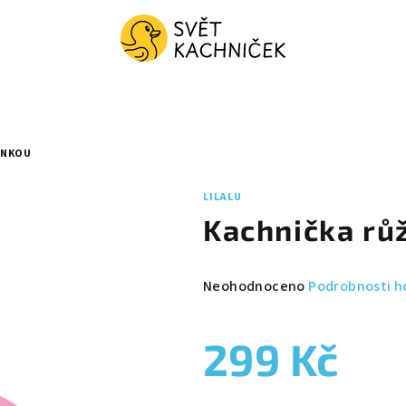
UNKOU
LILALU
Kachnička rů
Průměrné
Neohodnoceno
Podrobnosti h
hodnocení
produktu
299 Kč
je
0,0
z
Měrná