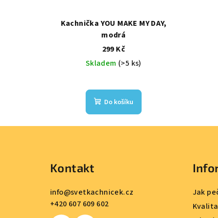
Kachnička YOU MAKE MY DAY,
modrá
299 Kč
Skladem
(>5 ks)
Do košíku
Z
á
Kontakt
Info
p
a
info
@
svetkachnicek.cz
Jak pe
+420 607 609 602
t
Kvalit