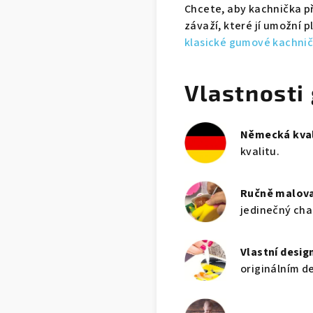
Chcete, aby kachnička př
závaží, které jí umožní 
klasické gumové kachničk
Vlastnosti
Německá kval
kvalitu.
Ručně malov
jedinečný cha
Vlastní desig
originálním d