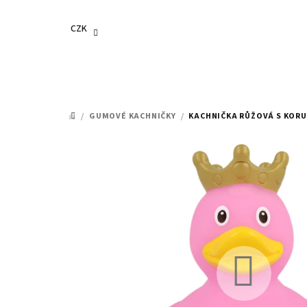
Přejít
na
CZK
obsah
/
GUMOVÉ KACHNIČKY
/
KACHNIČKA RŮŽOVÁ S KOR
DOMŮ