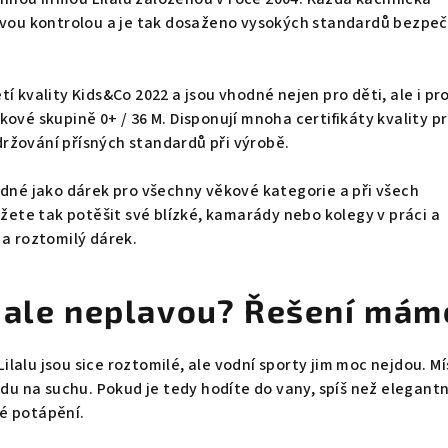
livou kontrolou a je tak dosaženo vysokých standardů bezpeč
í kvality Kids&Co 2022 a jsou vhodné nejen pro děti, ale i pr
kové skupině 0+ / 36 M. Disponují mnoha certifikáty kvality p
ržování přísných standardů při výrobě.
odné jako dárek pro všechny věkové kategorie a při všech
ůžete tak potěšit své blízké, kamarády nebo kolegy v práci a
 a roztomilý dárek.
 ale neplavou? Řešení mám
lalu jsou sice roztomilé, ale vodní sporty jim moc nejdou. Mí
ádu na suchu. Pokud je tedy hodíte do vany, spíš než elegantn
é potápění.