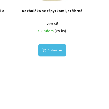
i a
Kachnička se třpytkami, stříbrná
299 Kč
Skladem
(>5 ks)
Do košíku