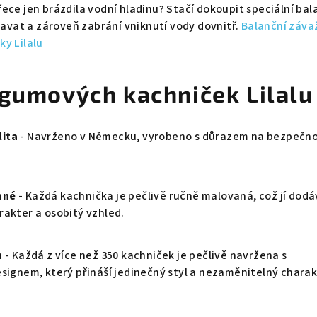
ece jen brázdila vodní hladinu? Stačí dokoupit speciální bal
plavat a zároveň zabrání vniknutí vody dovnitř.
Balanční závaž
y Lilalu
 gumových kachniček Lilalu
ita
- Navrženo v Německu, vyrobeno s důrazem na bezpečno
ané
- Každá kachnička je pečlivě ručně malovaná, což jí dod
rakter a osobitý vzhled.
n
- Každá z více než 350 kachniček je pečlivě navržena s
esignem, který přináší jedinečný styl a nezaměnitelný charak