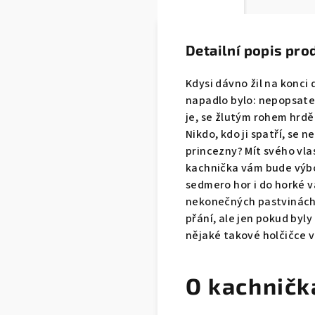
Detailní popis pro
Kdysi dávno žil na konci 
napadlo bylo: nepopsate
je, se žlutým rohem hrdě
Nikdo, kdo ji spatří, se 
princezny? Mít svého vla
kachnička vám bude výbo
sedmero hor i do horké v
nekonečných pastvinách.
přání, ale jen pokud byly
nějaké takové holčičce vě
O kachničk