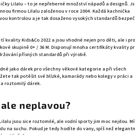
čky Lilalu – to je nepřeberné množství nápadů a designů. J
nou firmou Lilalu založenou v roce 2004. Každá kachnička
livou kontrolou a je tak dosaženo vysokých standardů bezpeč
í kvality Kids&Co 2022 a jsou vhodné nejen pro děti, ale i pr
kové skupině 0+ / 36 M. Disponují mnoha certifikáty kvality p
ržování přísných standardů při výrobě.
odné jako dárek pro všechny věkové kategorie a při všech
ůžete tak potěšit své blízké, kamarády nebo kolegy v práci a
 a roztomilý dárek.
 ale neplavou?
lalu jsou sice roztomilé, ale vodní sporty jim moc nejdou. Mí
ádu na suchu. Pokud je tedy hodíte do vany, spíš než elegantn