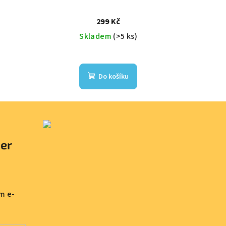
299 Kč
Skladem
(>5 ks)
Do košíku
ter
m e-