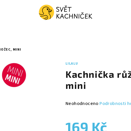
OŽEC, MINI
LILALU
Kachnička rů
mini
Průměrné
Neohodnoceno
Podrobnosti h
hodnocení
produktu
169 Kč
je