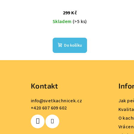
299 Kč
Skladem
(>5 ks)
Do košíku
Z
á
Kontakt
Info
p
a
info
@
svetkachnicek.cz
Jak pe
+420 607 609 602
t
Kvalit
O kach
í
Vrácen