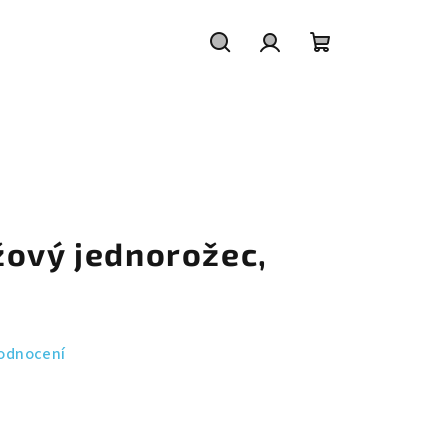
Hledat
Přihlášení
Nákupní
košík
žový jednorožec,
odnocení