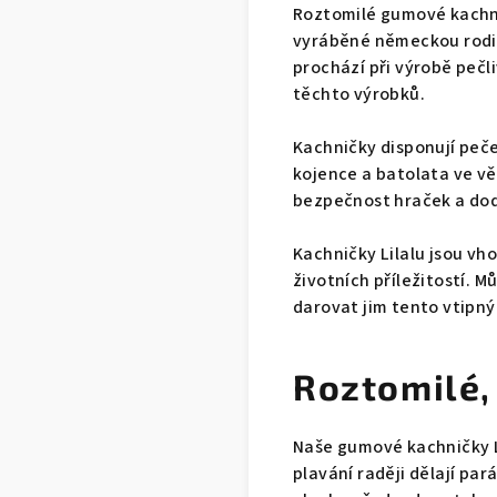
Roztomilé gumové kachni
vyráběné německou rodin
prochází při výrobě peč
těchto výrobků.
Kachničky disponují pečet
kojence a batolata ve vě
bezpečnost hraček a dod
Kachničky Lilalu jsou vh
životních příležitostí. M
darovat jim tento vtipný
Roztomilé,
Naše gumové kachničky Li
plavání raději dělají par