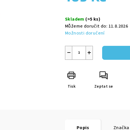
0,0
z
Měrná
5
cena:
Skladem
(>5 ks)
hvězdiček.
Můžeme doručit do:
11.8.2026
Možnosti doručení
−
+
Tisk
Zeptat se
Popis
Značka