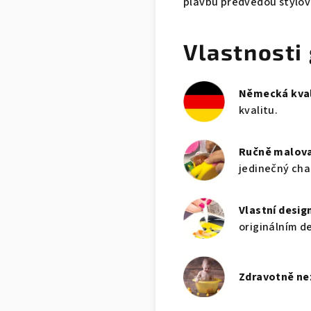
plavbu předvedou stylov
Vlastnosti
Německá kval
kvalitu.
Ručně malov
jedinečný cha
Vlastní desig
originálním d
Zdravotně n