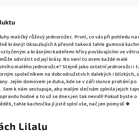
duktu
duhy maličký růžový jednorožec. První, co vás při pohledu na 
lně krásný! Okouzlující! A přesně taková tahle gumová kach
 vztyčeným a krásnými kadeřemi hřívy povlávajícími ve větru
nemůže odvrátit od její krásy. No není to snem každé malé
stního malého jednorožce? Stejně jako ostatní jednorožci i t
rným společníkem na dobrodružstvích dalekých i blízkých, 
any. Jejím domovem je duha, kde se v záři slunce prohání po
 Sem k nám sestupuje, aby malým slečnám splnila jejich taj
 opravdu hodné a to už se dnes jen tak nevidí! Pokud byste o
děli, tahle kachnička jí jistě splní vše, nač jen pomyslí 🍀
ách Lilalu