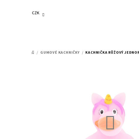
Přejít
na
CZK
obsah
/
GUMOVÉ KACHNIČKY
/
KACHNIČKA RŮŽOVÝ JEDNOR
DOMŮ