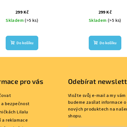
299 Kč
299 Kč
Skladem
(>5 ks)
Skladem
(>5 ks)
Do košíku
Do košíku
rmace pro vás
Odebírat newslet
čovat
Vložte svůj e-mail a my vám
budeme zasílat informace o
a a bezpečnost
nových produktech na naše
ničkách Lilalu
shopu.
í a reklamace