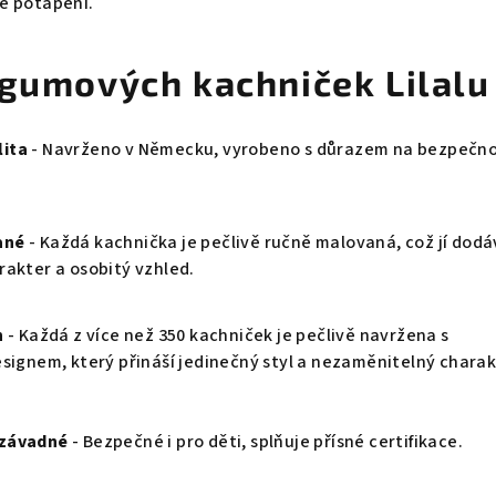
é potápění.
 gumových kachniček Lilalu
ita
- Navrženo v Německu, vyrobeno s důrazem na bezpečno
ané
- Každá kachnička je pečlivě ručně malovaná, což jí dod
rakter a osobitý vzhled.
n
- Každá z více než 350 kachniček je pečlivě navržena s
esignem, který přináší jedinečný styl a nezaměnitelný charak
ezávadné
- Bezpečné i pro děti, splňuje přísné certifikace.