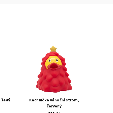
 šedý
Kachnička vánoční strom,
červený