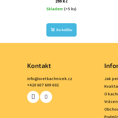
299 Kč
Skladem
(>5 ks)
Do košíku
Z
á
Kontakt
Info
p
a
info
@
svetkachnicek.cz
Jak pe
+420 607 609 602
t
Kvalit
O kach
í
Vrácen
Obchod
Podmín