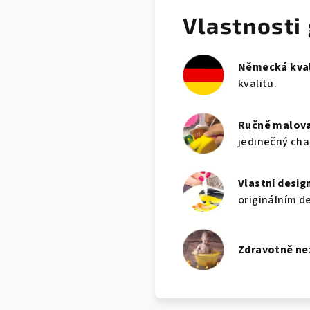
Vlastnosti
Německá kval
kvalitu.
Ručně malov
jedinečný cha
Vlastní desig
originálním d
Zdravotně n