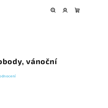
Hledat
Přihlášení
Nákupní
košík
obody, vánoční
odnocení