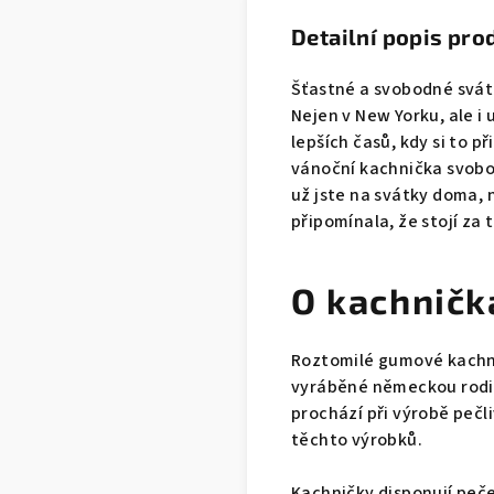
Detailní popis pro
Šťastné a svobodné svátk
Nejen v New Yorku, ale i 
lepších časů, kdy si to p
vánoční kachnička svobo
už jste na svátky doma, 
připomínala, že stojí za 
O kachničk
Roztomilé gumové kachni
vyráběné německou rodin
prochází při výrobě peč
těchto výrobků.
Kachničky disponují pečet