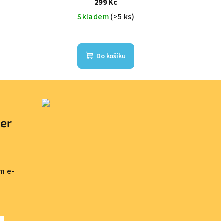
299 Kč
Skladem
(>5 ks)
Do košíku
ter
m e-