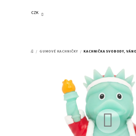
Přejít
na
CZK
obsah
/
GUMOVÉ KACHNIČKY
/
KACHNIČKA SVOBODY, VÁN
DOMŮ