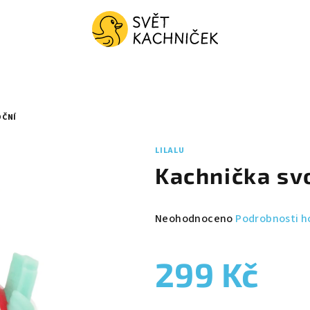
OČNÍ
LILALU
Kachnička sv
Průměrné
Neohodnoceno
Podrobnosti h
hodnocení
produktu
299 Kč
je
0,0
z
Měrná