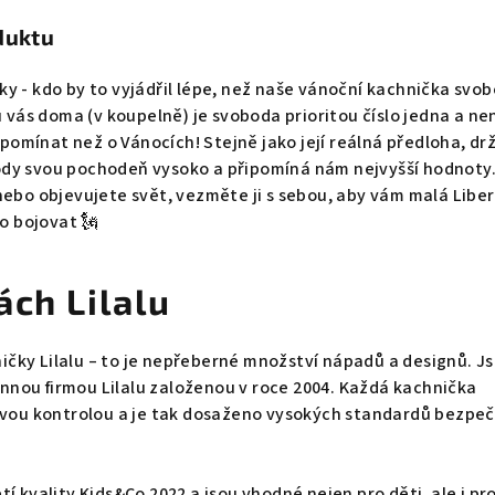
duktu
y - kdo by to vyjádřil lépe, než naše vánoční kachnička svob
u vás doma (v koupelně) je svoboda prioritou číslo jedna a ne
řipomínat než o Vánocích! Stejně jako její reálná předloha, drží
dy svou pochodeň vysoko a připomíná nám nejvyšší hodnoty.
nebo objevujete svět, vezměte ji s sebou, aby vám malá Libe
to bojovat 🗽
ách Lilalu
čky Lilalu – to je nepřeberné množství nápadů a designů. J
nou firmou Lilalu založenou v roce 2004. Každá kachnička
livou kontrolou a je tak dosaženo vysokých standardů bezpeč
í kvality Kids&Co 2022 a jsou vhodné nejen pro děti, ale i pr