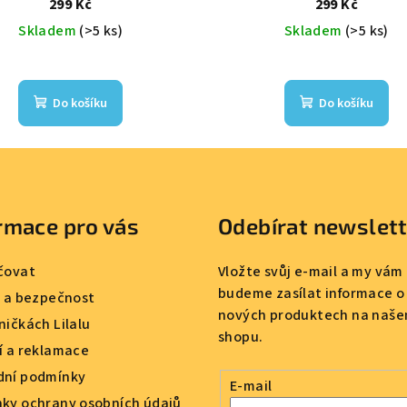
299 Kč
299 Kč
Skladem
(>5 ks)
Skladem
(>5 ks)
Do košíku
Do košíku
rmace pro vás
Odebírat newslet
čovat
Vložte svůj e-mail a my vám
budeme zasílat informace o
a a bezpečnost
nových produktech na naše
ničkách Lilalu
shopu.
í a reklamace
ní podmínky
E-mail
ky ochrany osobních údajů