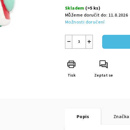
5
cena:
Skladem
(>5 ks)
hvězdiček.
Můžeme doručit do:
11.8.2026
Možnosti doručení
−
+
Tisk
Zeptat se
Popis
Značka