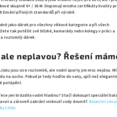
kové skupině 0+ / 36 M. Disponují mnoha certifikáty kvality p
ržování přísných standardů při výrobě.
odné jako dárek pro všechny věkové kategorie a při všech
ůžete tak potěšit své blízké, kamarády nebo kolegy v práci a
 a roztomilý dárek.
 ale neplavou? Řešení mám
lalu jsou sice roztomilé, ale vodní sporty jim moc nejdou. Mí
ádu na suchu. Pokud je tedy hodíte do vany, spíš než elegantn
é potápění.
ece jen brázdila vodní hladinu? Stačí dokoupit speciální bal
plavat a zároveň zabrání vniknutí vody dovnitř.
Balanční závaž
y Lilalu