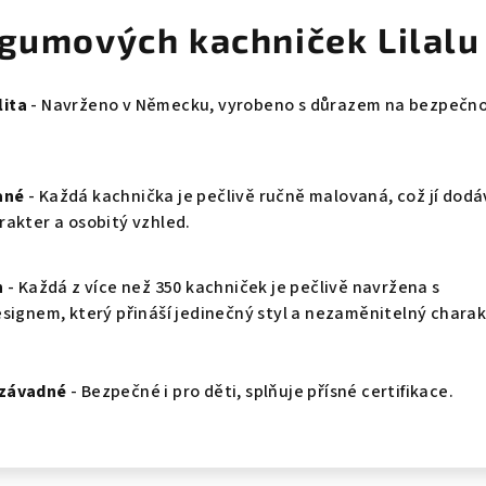
 gumových kachniček Lilalu
ita
- Navrženo v Německu, vyrobeno s důrazem na bezpečno
ané
- Každá kachnička je pečlivě ručně malovaná, což jí dod
rakter a osobitý vzhled.
n
- Každá z více než 350 kachniček je pečlivě navržena s
esignem, který přináší jedinečný styl a nezaměnitelný charak
ezávadné
- Bezpečné i pro děti, splňuje přísné certifikace.