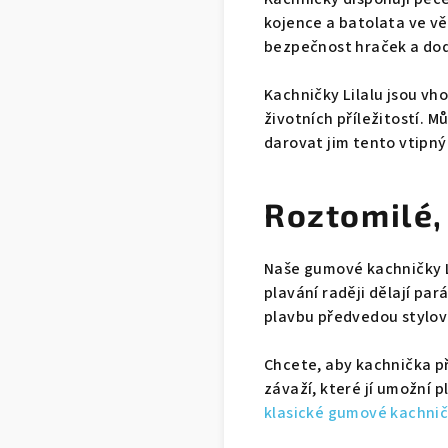
kojence a batolata ve vě
bezpečnost hraček a dod
Kachničky Lilalu jsou vh
životních příležitostí. M
darovat jim tento vtipný
Roztomilé,
Naše gumové kachničky Li
plavání raději dělají par
plavbu předvedou stylov
Chcete, aby kachnička př
závaží, které jí umožní 
klasické gumové kachničk