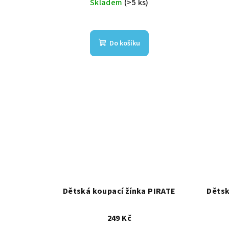
d
Skladem
(>5 ks)
t
u
ů
k
Do košíku
t
ů
Dětská koupací žínka PIRATE
Dětsk
249 Kč