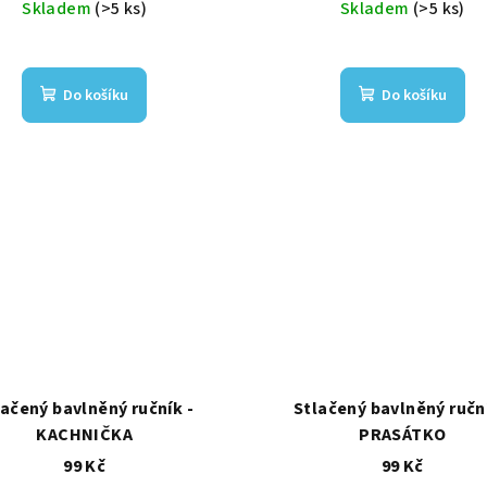
Skladem
(>5 ks)
Skladem
(>5 ks)
Do košíku
Do košíku
lačený bavlněný ručník -
Stlačený bavlněný ruční
KACHNIČKA
PRASÁTKO
99 Kč
99 Kč