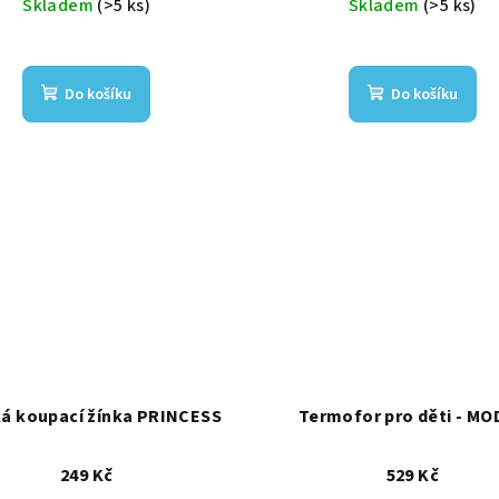
Skladem
(>5 ks)
Skladem
(>5 ks)
Do košíku
Do košíku
á koupací žínka PRINCESS
Termofor pro děti - M
249 Kč
529 Kč