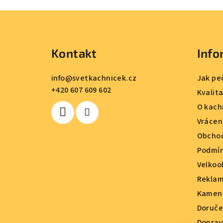
Z
á
Kontakt
Info
p
a
info
@
svetkachnicek.cz
Jak pe
+420 607 609 602
t
Kvalit
O kach
í
Vrácen
Obchod
Podmín
Velkoo
Reklam
Kamenn
Doruče
Doprav