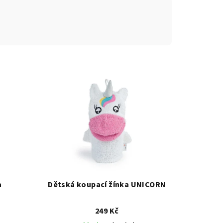
a
Dětská koupací žínka UNICORN
249 Kč