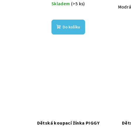
Skladem
(>5 ks)
Modr
Do košíku
Dětská koupací žínka PIGGY
Dět