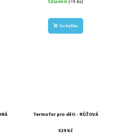
Skladem
(>5 ks)
Do košíku
ODRÁ
Termofor pro děti - RŮŽOVÁ
529 Kč