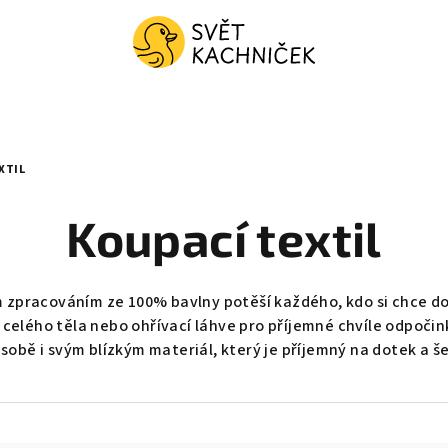
XTIL
Koupací textil
ím zpracováním ze 100% bavlny potěší každého, kdo si chce dop
 celého těla nebo ohřívací láhve pro příjemné chvíle odpočin
 sobě i svým blízkým materiál, který je příjemný na dotek a š