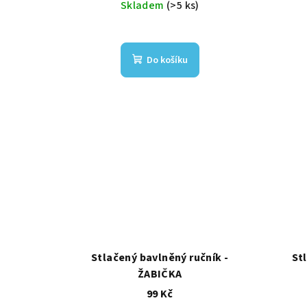
Skladem
(>5 ks)
Do košíku
Stlačený bavlněný ručník -
St
ŽABIČKA
99 Kč