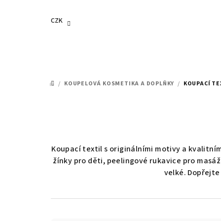
Přejít
na
CZK
obsah
/
KOUPELOVÁ KOSMETIKA A DOPLŇKY
/
KOUPACÍ TE
DOMŮ
Koupací textil s originálními motivy a kvalitn
žínky pro děti, peelingové rukavice pro masáž
velké. Dopřejte