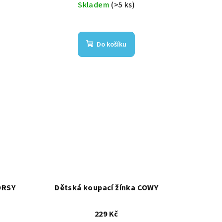
Skladem
(>5 ks)
Do košíku
ORSY
Dětská koupací žínka COWY
229 Kč