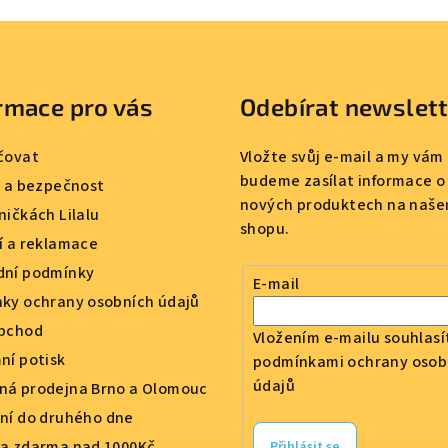
p
r
v
k
rmace pro vás
Odebírat newslet
y
v
čovat
Vložte svůj e-mail a my vám
ý
budeme zasílat informace o
a a bezpečnost
p
nových produktech na naše
ničkách Lilalu
i
shopu.
í a reklamace
s
ní podmínky
u
E-mail
ky ochrany osobních údajů
bchod
Vložením e-mailu souhlasí
ní potisk
podmínkami ochrany osob
údajů
á prodejna Brno a Olomouc
ní do druhého dne
a zdarma nad 1000Kč
Přihlásit se