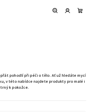
Hledat
Přihlášení
Nákupní
košík
řát pohodlí při péči o tělo. Ať už hledáte mycí
ku, v této nabídce najdete produkty pro malé i
etrný k pokožce.