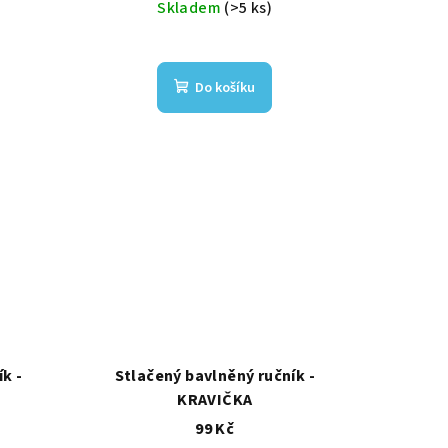
Skladem
(>5 ks)
Do košíku
k -
Stlačený bavlněný ručník -
KRAVIČKA
99 Kč