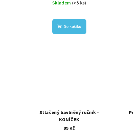
Skladem
(>5 ks)
Do košíku
Stlačený bavlněný ručník -
P
KONÍČEK
99 Kč