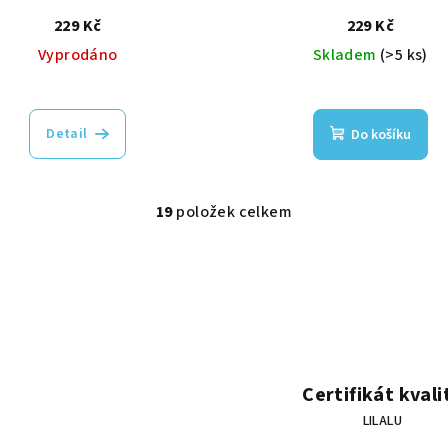
229 Kč
229 Kč
Vyprodáno
Skladem
(>5 ks)
Detail
Do košíku
19
položek celkem
O
v
l
á
d
a
c
Certifikát kvali
í
LILALU