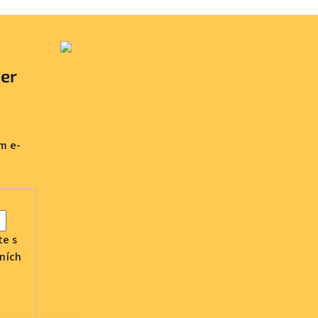
ter
m e-
te s
ních