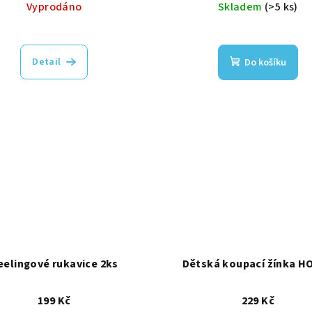
Vyprodáno
Skladem
(>5 ks)
Detail
Do košíku
eelingové rukavice 2ks
Dětská koupací žínka H
199 Kč
229 Kč