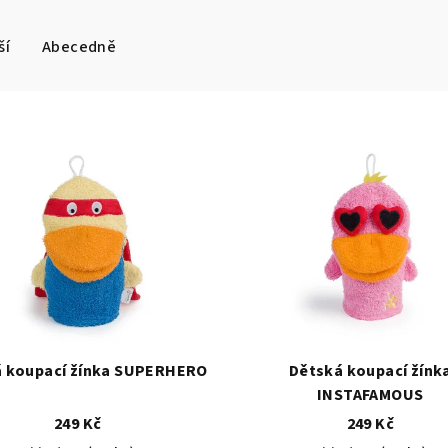
ší
Abecedně
 koupací žínka SUPERHERO
Dětská koupací žínk
INSTAFAMOUS
249 Kč
249 Kč