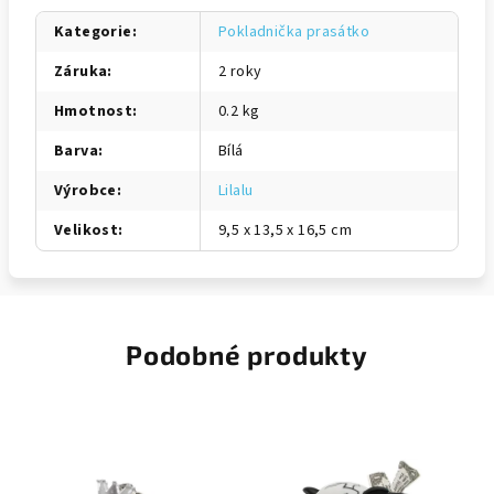
Kategorie
:
Pokladnička prasátko
Záruka
:
2 roky
Hmotnost
:
0.2 kg
Barva
:
Bílá
Výrobce
:
Lilalu
Velikost
:
9,5 x 13,5 x 16,5 cm
Podobné produkty