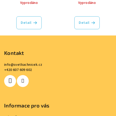
Vyprodáno
Vyprodáno
Detail
Detail
Z
á
p
Kontakt
a
info
@
svetkachnicek.cz
t
+420 607 609 602
í
Informace pro vás