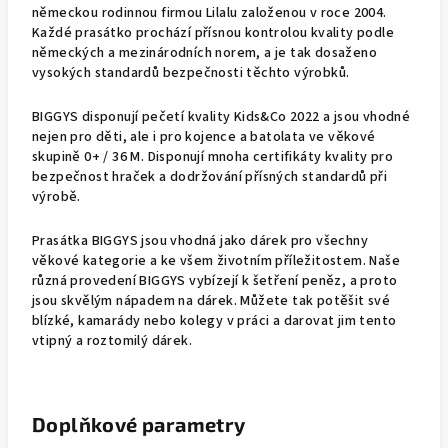
německou rodinnou firmou Lilalu založenou v roce 2004.
Každé prasátko prochází přísnou kontrolou kvality podle
německých a mezinárodních norem, a je tak dosaženo
vysokých standardů bezpečnosti těchto výrobků.
BIGGYS disponují pečetí kvality Kids&Co 2022 a jsou vhodné
nejen pro děti, ale i pro kojence a batolata ve věkové
skupině 0+ / 36 M. Disponují mnoha certifikáty kvality pro
bezpečnost hraček a dodržování přísných standardů při
výrobě.
Prasátka BIGGYS jsou vhodná jako dárek pro všechny
věkové kategorie a ke všem životním příležitostem. Naše
různá provedení BIGGYS vybízejí k šetření peněz, a proto
jsou skvělým nápadem na dárek. Můžete tak potěšit své
blízké, kamarády nebo kolegy v práci a darovat jim tento
vtipný a roztomilý dárek.
Doplňkové parametry