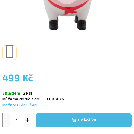
499 Kč
Měrná
Skladem
(2 ks)
cena:
Můžeme doručit do:
11.8.2026
Možnosti doručení
−
+
Do košíku