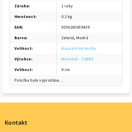
Záruka
:
2 roky
Hmotnost
:
0.2 kg
EAN
:
5056280459439
Barva
:
Zelená, Modrá
Velikost
:
Klasické kachničky
Výrobce
:
Numskull - TUBBZ
Velikost
:
9 cm
Položka byla vyprodána…
Z
á
p
Kontakt
a