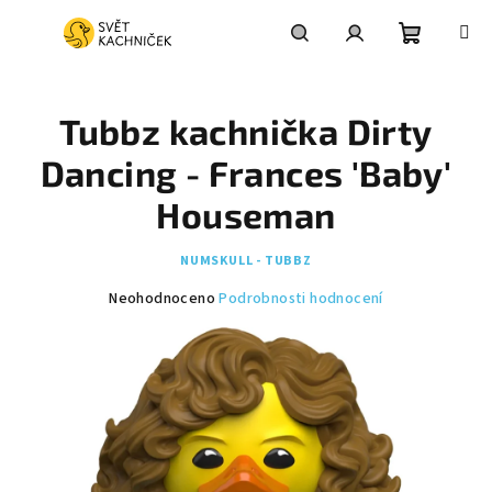
Přejít
na
obsah
Nákupní
Hledat
Přihlášení
Tubbz kachnička Dirty
košík
Dancing - Frances 'Baby'
Houseman
NUMSKULL - TUBBZ
Průměrné
Neohodnoceno
Podrobnosti hodnocení
hodnocení
produktu
je
0,0
z
5
hvězdiček.