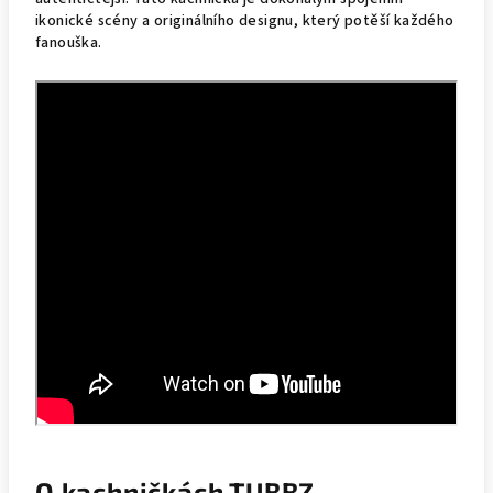
ikonické scény a originálního designu, který potěší každého
fanouška.
O kachničkách TUBBZ