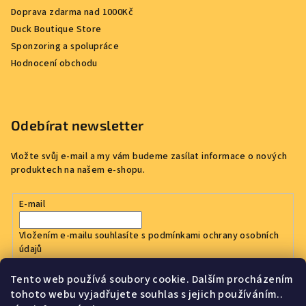
Doprava zdarma nad 1000Kč
Duck Boutique Store
Sponzoring a spolupráce
Hodnocení obchodu
Odebírat newsletter
Vložte svůj e-mail a my vám budeme zasílat informace o nových
produktech na našem e-shopu.
E-mail
Vložením e-mailu souhlasíte s
podmínkami ochrany osobních
údajů
Tento web používá soubory cookie. Dalším procházením
Přihlásit se
tohoto webu vyjadřujete souhlas s jejich používáním..