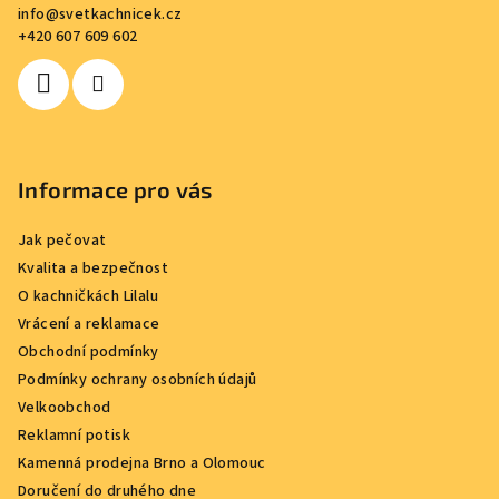
info
@
svetkachnicek.cz
t
+420 607 609 602
í
Informace pro vás
Jak pečovat
Kvalita a bezpečnost
O kachničkách Lilalu
Vrácení a reklamace
Obchodní podmínky
Podmínky ochrany osobních údajů
Velkoobchod
Reklamní potisk
Kamenná prodejna Brno a Olomouc
Doručení do druhého dne