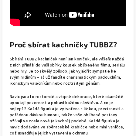
Proč sbírat kachničky TUBBZ?
Sbírání TUBBZ kachniček není jen koníček, ale vášeň! Každá
z nich přináší do vaší sbírky kousek oblíbeného filmu, seriálu
nebo hry. Je to skvělý způsob, jak vyjádřit sympatie ke
svým hrdinům – ať už fandíte charismatickým padouchům,
ikonickým válečníkům nebo roztržitým géniům.
Navíc jsou to roztomilé a vtipné dekorace, které okamžitě
upoutají pozornost a pobaví každou návštěvu. A co je
nejlepší? Každá figurka je vytvořena s láskou, precizností a
pořádnou dávkou humoru, takže vaše oblíbené postavy
ožívají ve zcela nové (a kachní!) podobě. Každá figurka je
navíc dodávána ve sběratelské krabičce nebo mini vaničce,
což usnadňuje jejich vystavení a ochranu.