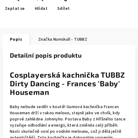
Zeptat se
Hlídat
Sdílet
Popis
Značka
Numskull - TUBBZ
Detailní popis produktu
Cosplayerská kachnička TUBBZ
Dirty Dancing - Frances 'Baby'
Houseman
Baby nebude sedět v koutě! Gumová kachnička Frances
Houseman drží v rukou meloun, stejně jako ve chvíli, kdy
poprvé zahlédne Johnnyho. Postava Baby z Hříšného tance
vyzařuje odhodlání a energii, která změnila celý příběh.
Navíc skutečně voní po vodním melounu, což ji dělá ještě
autentičtější. Tato kachnička je dokonalým spojením