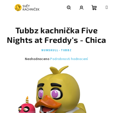
Přejít
na
obsah
Nákupní
Hledat
Přihlášení
Tubbz kachnička Five
košík
Nights at Freddy's - Chica
NUMSKULL - TUBBZ
Průměrné
Neohodnoceno
Podrobnosti hodnocení
hodnocení
produktu
je
0,0
z
5
hvězdiček.