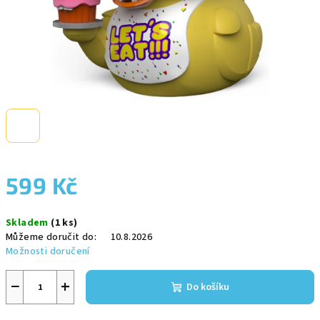
599 Kč
Měrná
Skladem
(1 ks)
cena:
Můžeme doručit do:
10.8.2026
Možnosti doručení
−
+
Do košíku