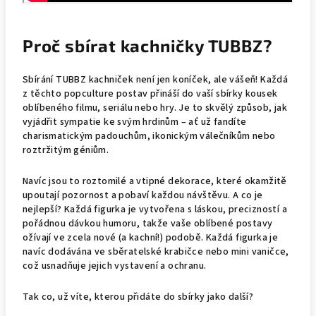
Proč sbírat kachničky TUBBZ?
Sbírání TUBBZ kachniček není jen koníček, ale vášeň! Každá
z těchto popculture postav přináší do vaší sbírky kousek
oblíbeného filmu, seriálu nebo hry. Je to skvělý způsob, jak
vyjádřit sympatie ke svým hrdinům – ať už fandíte
charismatickým padouchům, ikonickým válečníkům nebo
roztržitým géniům.
Navíc jsou to roztomilé a vtipné dekorace, které okamžitě
upoutají pozornost a pobaví každou návštěvu. A co je
nejlepší? Každá figurka je vytvořena s láskou, precizností a
pořádnou dávkou humoru, takže vaše oblíbené postavy
ožívají ve zcela nové (a kachní!) podobě. Každá figurka je
navíc dodávána ve sběratelské krabičce nebo mini vaničce,
což usnadňuje jejich vystavení a ochranu.
Tak co, už víte, kterou přidáte do sbírky jako další?