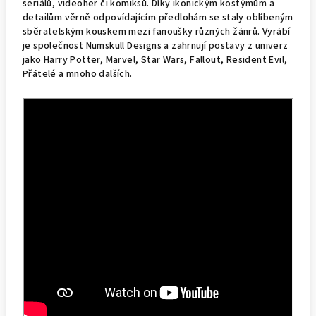
seriálů, videoher či komiksů. Díky ikonickým kostýmům a
detailům věrně odpovídajícím předlohám se staly oblíbeným
sběratelským kouskem mezi fanoušky různých žánrů. Vyrábí
je společnost Numskull Designs a zahrnují postavy z univerz
jako Harry Potter, Marvel, Star Wars, Fallout, Resident Evil,
Přátelé a mnoho dalších.