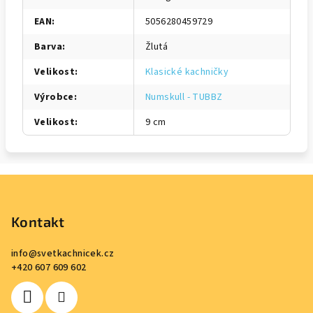
EAN
:
5056280459729
Barva
:
Žlutá
Velikost
:
Klasické kachničky
Výrobce
:
Numskull - TUBBZ
Velikost
:
9 cm
Z
á
p
Kontakt
a
info
@
svetkachnicek.cz
t
+420 607 609 602
í