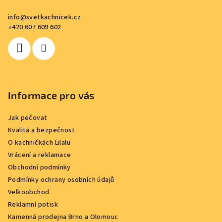
a
info
@
svetkachnicek.cz
t
+420 607 609 602
í
Informace pro vás
Jak pečovat
Kvalita a bezpečnost
O kachničkách Lilalu
Vrácení a reklamace
Obchodní podmínky
Podmínky ochrany osobních údajů
Velkoobchod
Reklamní potisk
Kamenná prodejna Brno a Olomouc