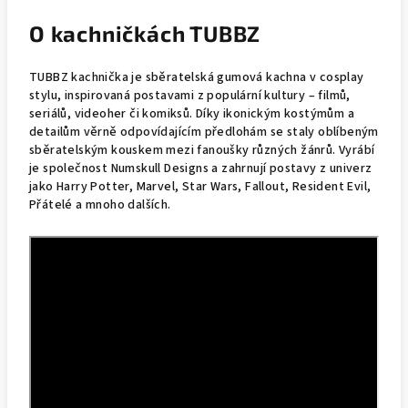
O kachničkách TUBBZ
TUBBZ kachnička je sběratelská gumová kachna v cosplay
stylu, inspirovaná postavami z populární kultury – filmů,
seriálů, videoher či komiksů. Díky ikonickým kostýmům a
detailům věrně odpovídajícím předlohám se staly oblíbeným
sběratelským kouskem mezi fanoušky různých žánrů. Vyrábí
je společnost Numskull Designs a zahrnují postavy z univerz
jako Harry Potter, Marvel, Star Wars, Fallout, Resident Evil,
Přátelé a mnoho dalších.