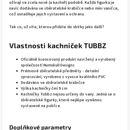
ožívají ve zcela nové (a kachní!) podobě. Každá figurka je
navíc dodávána ve sběratelské krabičce nebo mini vaničce,
což usnadňuje jejich vystavení a ochranu.
Tak co, už víte, kterou přidáte do sbírky jako další?
Vlastnosti kachniček TUBBZ
Oficiálně licencovaný produkt navržený a vyrobený
společností Numskull Designs
Prémiové sběratelské předměty - detailní
zpracování, vyrobeno z vysoce kvalitního PVC
Dodáváno ve sběratelské krabičce
Výška kachničky činí 9 cm
Kachničky Tubbz nejsou určeny do vany. Jedná se o
sběratelské figurky, které nejlépe vyniknou
vystavené na poličce.
Doplňkové parametry