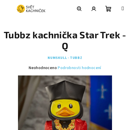
Přejít
na
obsah
Nákupní
Hledat
Přihlášení
Tubbz kachnička Star Trek -
košík
Q
NUMSKULL - TUBBZ
Průměrné
Neohodnoceno
Podrobnosti hodnocení
hodnocení
produktu
je
0,0
z
5
hvězdiček.