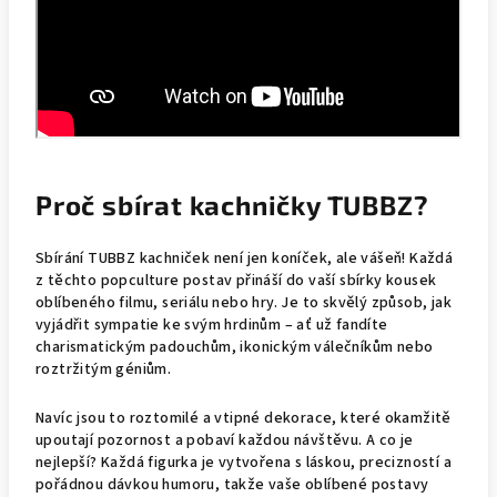
Proč sbírat kachničky TUBBZ?
Sbírání TUBBZ kachniček není jen koníček, ale vášeň! Každá
z těchto popculture postav přináší do vaší sbírky kousek
oblíbeného filmu, seriálu nebo hry. Je to skvělý způsob, jak
vyjádřit sympatie ke svým hrdinům – ať už fandíte
charismatickým padouchům, ikonickým válečníkům nebo
roztržitým géniům.
Navíc jsou to roztomilé a vtipné dekorace, které okamžitě
upoutají pozornost a pobaví každou návštěvu. A co je
nejlepší? Každá figurka je vytvořena s láskou, precizností a
pořádnou dávkou humoru, takže vaše oblíbené postavy