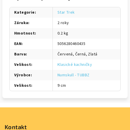
Kategorie
:
Star Trek
Záruka
:
2 roky
Hmotnost
:
0.2 kg
EAN
:
5056280460435
Barva
:
Červená, Černá, Zlatá
Velikost
:
Klasické kachničky
Výrobce
:
Numskull - TUBBZ
Velikost
:
9 cm
Z
á
p
Kontakt