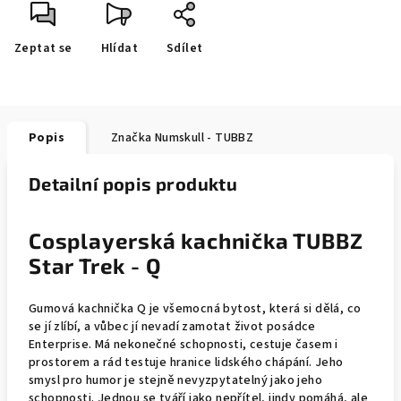
Zeptat se
Hlídat
Sdílet
Popis
Značka
Numskull - TUBBZ
Detailní popis produktu
Cosplayerská kachnička TUBBZ
Star Trek - Q
Gumová kachnička Q je všemocná bytost, která si dělá, co
se jí zlíbí, a vůbec jí nevadí zamotat život posádce
Enterprise. Má nekonečné schopnosti, cestuje časem i
prostorem a rád testuje hranice lidského chápání. Jeho
smysl pro humor je stejně nevyzpytatelný jako jeho
schopnosti. Jednou se tváří jako nepřítel, jindy pomáhá, ale