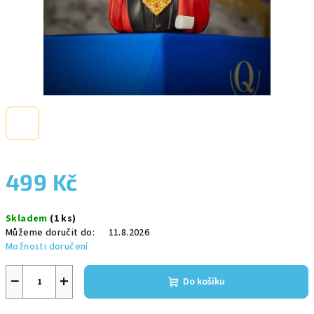
499 Kč
Měrná
Skladem
(1 ks)
cena:
Můžeme doručit do:
11.8.2026
Možnosti doručení
−
+
Do košíku