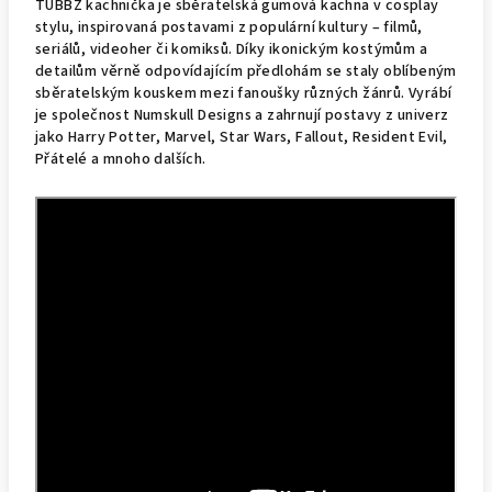
TUBBZ kachnička je sběratelská gumová kachna v cosplay
stylu, inspirovaná postavami z populární kultury – filmů,
seriálů, videoher či komiksů. Díky ikonickým kostýmům a
detailům věrně odpovídajícím předlohám se staly oblíbeným
sběratelským kouskem mezi fanoušky různých žánrů. Vyrábí
je společnost Numskull Designs a zahrnují postavy z univerz
jako Harry Potter, Marvel, Star Wars, Fallout, Resident Evil,
Přátelé a mnoho dalších.