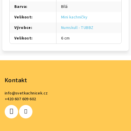
Barva
:
Bílá
Velikost
:
Mini kachničky
Výrobce
:
Numskull - TUBBZ
Velikost
:
6 cm
Z
á
p
Kontakt
a
info
@
svetkachnicek.cz
t
+420 607 609 602
í