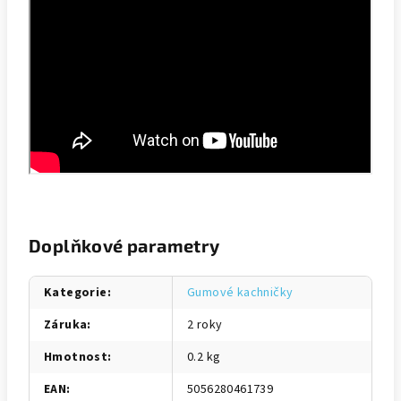
Doplňkové parametry
Kategorie
:
Gumové kachničky
Záruka
:
2 roky
Hmotnost
:
0.2 kg
EAN
:
5056280461739