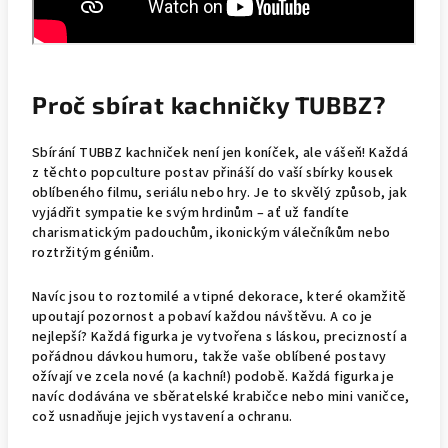
Proč sbírat kachničky TUBBZ?
Sbírání TUBBZ kachniček není jen koníček, ale vášeň! Každá
z těchto popculture postav přináší do vaší sbírky kousek
oblíbeného filmu, seriálu nebo hry. Je to skvělý způsob, jak
vyjádřit sympatie ke svým hrdinům – ať už fandíte
charismatickým padouchům, ikonickým válečníkům nebo
roztržitým géniům.
Navíc jsou to roztomilé a vtipné dekorace, které okamžitě
upoutají pozornost a pobaví každou návštěvu. A co je
nejlepší? Každá figurka je vytvořena s láskou, precizností a
pořádnou dávkou humoru, takže vaše oblíbené postavy
ožívají ve zcela nové (a kachní!) podobě. Každá figurka je
navíc dodávána ve sběratelské krabičce nebo mini vaničce,
což usnadňuje jejich vystavení a ochranu.