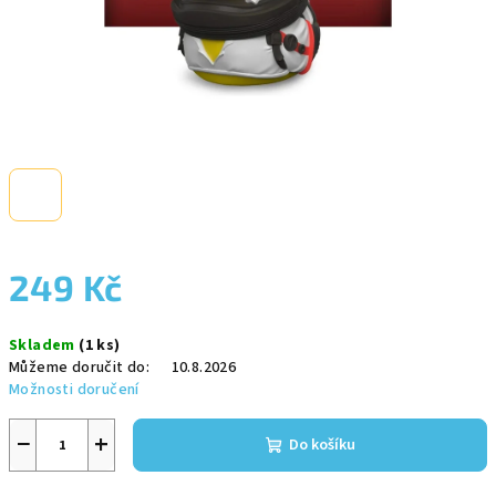
249 Kč
Měrná
Skladem
(1 ks)
cena:
Můžeme doručit do:
10.8.2026
Možnosti doručení
−
+
Do košíku