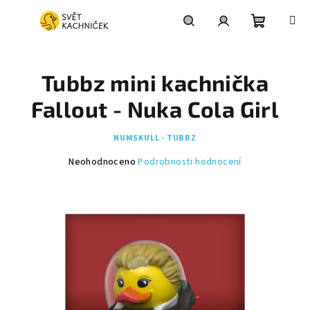
Přejít
na
obsah
Nákupní
Hledat
Přihlášení
Tubbz mini kachnička
košík
Fallout - Nuka Cola Girl
NUMSKULL - TUBBZ
Průměrné
Neohodnoceno
Podrobnosti hodnocení
hodnocení
produktu
je
0,0
z
5
hvězdiček.