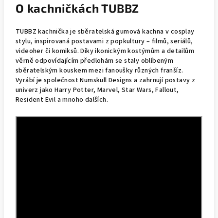
O kachničkách TUBBZ
TUBBZ kachnička je sběratelská gumová kachna v cosplay
stylu, inspirovaná postavami z popkultury – filmů, seriálů,
videoher či komiksů. Díky ikonickým kostýmům a detailům
věrně odpovídajícím předlohám se staly oblíbeným
sběratelským kouskem mezi fanoušky různých franšíz.
Vyrábí je společnost Numskull Designs a zahrnují postavy z
univerz jako Harry Potter, Marvel, Star Wars, Fallout,
Resident Evil a mnoho dalších.