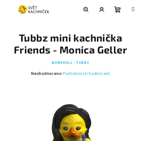
Přejít
na
obsah
Nákupní
Hledat
Přihlášení
Tubbz mini kachnička
košík
Friends - Monica Geller
NUMSKULL - TUBBZ
Průměrné
Neohodnoceno
Podrobnosti hodnocení
hodnocení
produktu
je
0,0
z
5
hvězdiček.