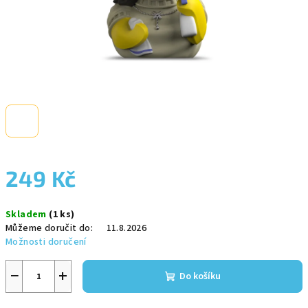
249 Kč
Měrná
Skladem
(1 ks)
cena:
Můžeme doručit do:
11.8.2026
Možnosti doručení
−
+
Do košíku