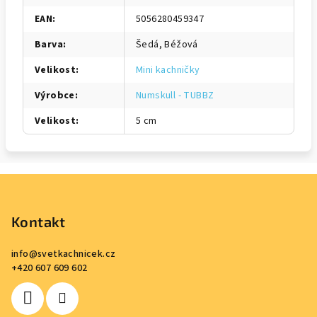
EAN
:
5056280459347
Barva
:
Šedá, Béžová
Velikost
:
Mini kachničky
Výrobce
:
Numskull - TUBBZ
Velikost
:
5 cm
Z
á
p
Kontakt
a
info
@
svetkachnicek.cz
t
+420 607 609 602
í