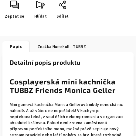
Zeptat se
Hlídat
Sdílet
Popis
Značka
Numskull - TUBBZ
Detailní popis produktu
Cosplayerská mini kachnička
TUBBZ Friends Monica Geller
Mini gumová kachnička Monica Gellerová nikdy nenechá nic
náhodě. A už vůbec ne nepořádek! V kuchyni je
nepřekonatelná, v soutěžích nekompromisní a v organizaci
absolutní královna. Pokud není zrovna zaměstnaná
přípravou perfektního menu, možná právě sepisuje nový
seznam pravidel nebo leští poháry za hry, které rozhodně