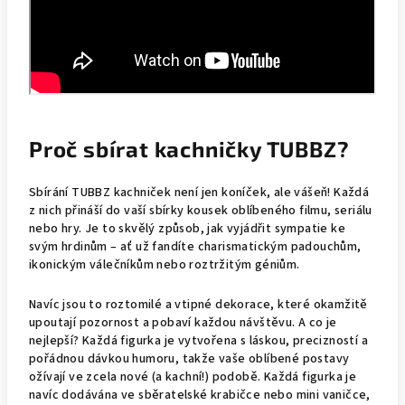
Proč sbírat kachničky TUBBZ?
Sbírání TUBBZ kachniček není jen koníček, ale vášeň! Každá
z nich přináší do vaší sbírky kousek oblíbeného filmu, seriálu
nebo hry. Je to skvělý způsob, jak vyjádřit sympatie ke
svým hrdinům – ať už fandíte charismatickým padouchům,
ikonickým válečníkům nebo roztržitým géniům.
Navíc jsou to roztomilé a vtipné dekorace, které okamžitě
upoutají pozornost a pobaví každou návštěvu. A co je
nejlepší? Každá figurka je vytvořena s láskou, precizností a
pořádnou dávkou humoru, takže vaše oblíbené postavy
ožívají ve zcela nové (a kachní!) podobě. Každá figurka je
navíc dodávána ve sběratelské krabičce nebo mini vaničce,