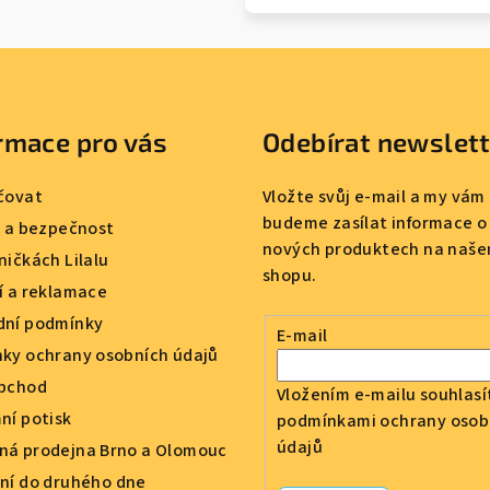
rmace pro vás
Odebírat newslet
čovat
Vložte svůj e-mail a my vám
budeme zasílat informace o
a a bezpečnost
nových produktech na naše
ničkách Lilalu
shopu.
í a reklamace
ní podmínky
E-mail
ky ochrany osobních údajů
bchod
Vložením e-mailu souhlasí
ní potisk
podmínkami ochrany osob
údajů
á prodejna Brno a Olomouc
ní do druhého dne