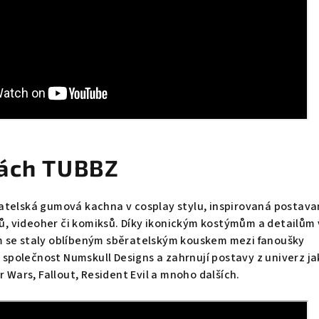
kách TUBBZ
atelská gumová kachna v cosplay stylu, inspirovaná postava
álů, videoher či komiksů. Díky ikonickým kostýmům a detailům
 se staly oblíbeným sběratelským kouskem mezi fanoušky
e společnost Numskull Designs a zahrnují postavy z univerz j
r Wars, Fallout, Resident Evil a mnoho dalších.