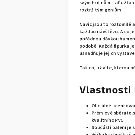
svým hrdinům – ať už fa
roztržitým géniům.
Navíc jsou to roztomilé 
každou návštěvu. A co je 
pořádnou dávkou humoru, 
podobě. Každá figurka je
usnadňuje jejich vystave
Tak co, už víte, kterou p
Vlastnosti
Oficiálně licencov
Prémiové sběratels
kvalitního PVC
Součástí balení je 
Výška kachničky čin