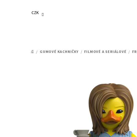
Přejít
na
CZK
obsah
/
GUMOVÉ KACHNIČKY
/
FILMOVÉ A SERIÁLOVÉ
/
FR
DOMŮ