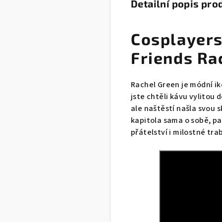
Detailní popis pro
Cosplayers
Friends Ra
Rachel Green je módní ik
jste chtěli kávu vylitou 
ale naštěstí našla svou
kapitola sama o sobě, p
přátelství i milostné tr