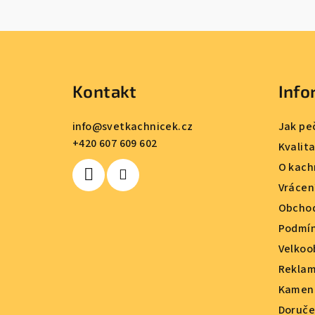
Z
á
Kontakt
Info
p
a
info
@
svetkachnicek.cz
Jak pe
+420 607 609 602
t
Kvalit
O kach
í
Vrácen
Obchod
Podmín
Velkoo
Reklam
Kamenn
Doruče