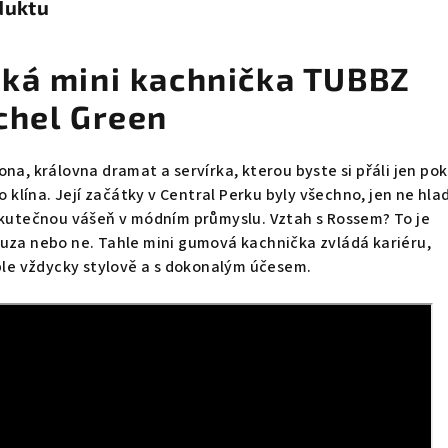
duktu
ká mini kachnička TUBBZ
chel Green
ona, královna dramat a servírka, kterou byste si přáli jen po
do klína. Její začátky v Central Perku byly všechno, jen ne hla
 skutečnou vášeň v módním průmyslu. Vztah s Rossem? To je
auza nebo ne. Tahle mini gumová kachnička zvládá kariéru,
able vždycky stylově a s dokonalým účesem.