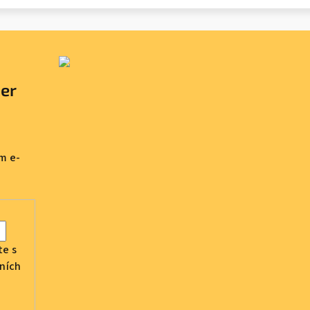
ter
m e-
te s
ních