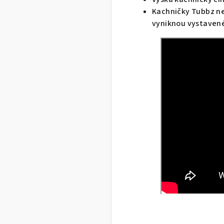
Kachničky Tubbz nej
vyniknou vystavené