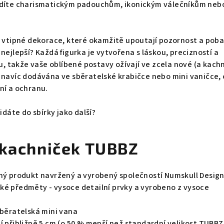
ndíte charismatickým padouchům, ikonickým válečníkům neb
a vtipné dekorace, které okamžitě upoutají pozornost a poba
nejlepší? Každá figurka je vytvořena s láskou, precizností a
takže vaše oblíbené postavy ožívají ve zcela nové (a kachn
 navíc dodávána ve sběratelské krabičce nebo mini vaničce,
ní a ochranu.
řidáte do sbírky jako další?
 kachniček TUBBZ
aný produkt navržený a vyrobený společností Numskull Desig
ké předměty - vysoce detailní prvky a vyrobeno z vysoce
sběratelská mini vana
í přibližně 5 cm (o 50 % menší než standardní velikost TUBBZ