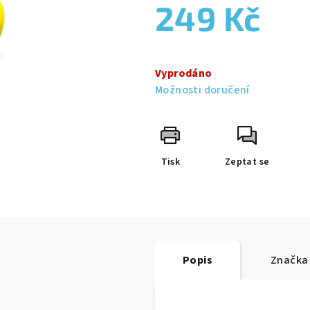
0,0
249 Kč
z
5
hvězdiček.
Měrná
cena:
Vyprodáno
Možnosti doručení
Tisk
Zeptat se
Popis
Značka