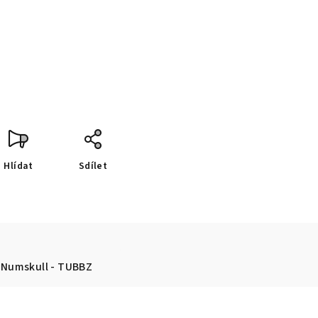
Hlídat
Sdílet
Numskull - TUBBZ