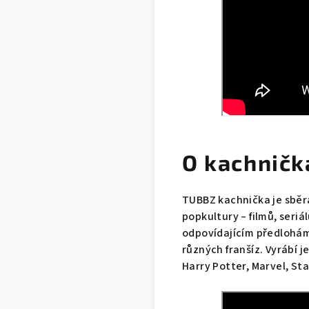
O kachnič
TUBBZ kachnička je sběr
popkultury – filmů, seri
odpovídajícím předlohám
různých franšíz. Vyrábí j
Harry Potter, Marvel, Sta