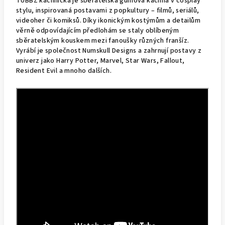
TUBBZ kachnička je sběratelská gumová kachna v cosplay
stylu, inspirovaná postavami z popkultury – filmů, seriálů,
videoher či komiksů. Díky ikonickým kostýmům a detailům
věrně odpovídajícím předlohám se staly oblíbeným
sběratelským kouskem mezi fanoušky různých franšíz.
Vyrábí je společnost Numskull Designs a zahrnují postavy z
univerz jako Harry Potter, Marvel, Star Wars, Fallout,
Resident Evil a mnoho dalších.