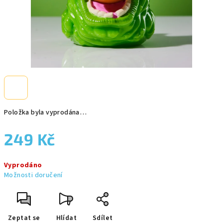
Položka byla vyprodána…
249 Kč
Měrná
Vyprodáno
cena:
Možnosti doručení
Zeptat se
Hlídat
Sdílet