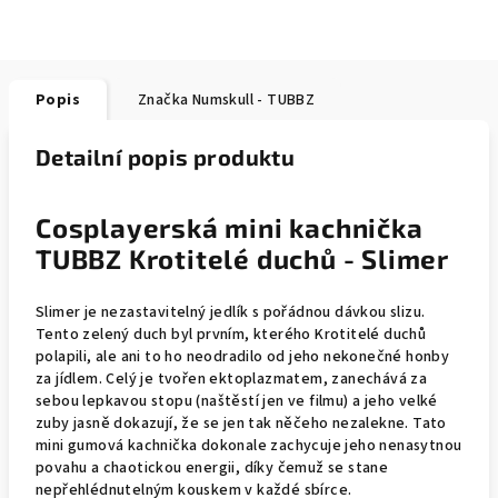
Popis
Značka
Numskull - TUBBZ
Detailní popis produktu
Cosplayerská mini kachnička
TUBBZ Krotitelé duchů - Slimer
Slimer je nezastavitelný jedlík s pořádnou dávkou slizu.
Tento zelený duch byl prvním, kterého Krotitelé duchů
polapili, ale ani to ho neodradilo od jeho nekonečné honby
za jídlem. Celý je tvořen ektoplazmatem, zanechává za
sebou lepkavou stopu (naštěstí jen ve filmu) a jeho velké
zuby jasně dokazují, že se jen tak něčeho nezalekne. Tato
mini gumová kachnička dokonale zachycuje jeho nenasytnou
povahu a chaotickou energii, díky čemuž se stane
nepřehlédnutelným kouskem v každé sbírce.