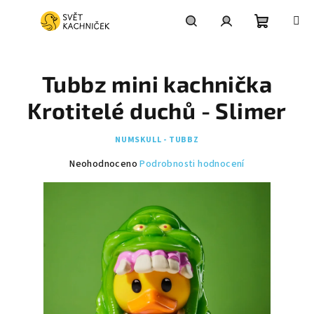
Přejít
na
obsah
Nákupní
Hledat
Přihlášení
Tubbz mini kachnička
košík
Krotitelé duchů - Slimer
NUMSKULL - TUBBZ
Průměrné
Neohodnoceno
Podrobnosti hodnocení
hodnocení
produktu
je
0,0
z
5
hvězdiček.