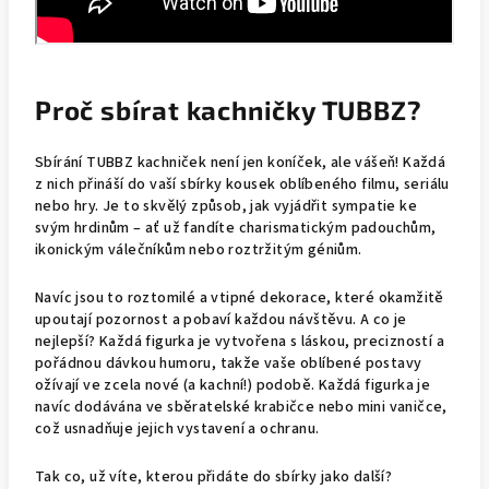
Proč sbírat kachničky TUBBZ?
Sbírání TUBBZ kachniček není jen koníček, ale vášeň! Každá
z nich přináší do vaší sbírky kousek oblíbeného filmu, seriálu
nebo hry. Je to skvělý způsob, jak vyjádřit sympatie ke
svým hrdinům – ať už fandíte charismatickým padouchům,
ikonickým válečníkům nebo roztržitým géniům.
Navíc jsou to roztomilé a vtipné dekorace, které okamžitě
upoutají pozornost a pobaví každou návštěvu. A co je
nejlepší? Každá figurka je vytvořena s láskou, precizností a
pořádnou dávkou humoru, takže vaše oblíbené postavy
ožívají ve zcela nové (a kachní!) podobě. Každá figurka je
navíc dodávána ve sběratelské krabičce nebo mini vaničce,
což usnadňuje jejich vystavení a ochranu.
Tak co, už víte, kterou přidáte do sbírky jako další?