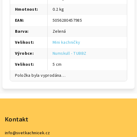
Hmotnost
:
0.2 kg
EAN
:
5056280457985
Barva
:
Zelená
Velikost
:
Mini kachničky
Výrobce
:
Numskull - TUBBZ
Velikost
:
5 cm
Položka byla vyprodána…
Z
á
p
Kontakt
a
info
@
svetkachnicek.cz
t