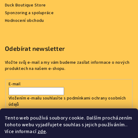
Duck Boutique Store
Sponzoring a spolupráce
Hodnocení obchodu
Odebírat newsletter
Vložte svůj e-mail a my vám budeme zasílat informace o nových
produktech na našem e-shopu.
E-mail
Vložením e-mailu souhlasíte s
podmínkami ochrany osobních
údajů
Tento web používá soubory cookie. Dalším procházením
Přihlásit se
tohoto webu vyjadřujete souhlas s jejich používáním..
Více informací
zde
.