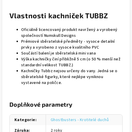
Vlastnosti kachniček TUBBZ
Oficiálně licencovaný produkt navržený a vyrobený
společností Numskull Designs
Prémiové sběratelské předměty - vysoce detailní
prvky a vyrobeno z vysoce kvalitního PVC
Součástí balení je sběratelská mini vana
Výška kachničky činí přibližně 5 cm (o 50 % menší než
standardní velikost TUBBZ.)
Kachničky Tubbz nejsou určeny do vany. Jedná se o
sběratelské figurky, které nejlépe vyniknou
vystavené na poličce.
Doplňkové parametry
Kategorie
:
Ghostbusters - Krotitelé duchů
Záruka
:
2 roky