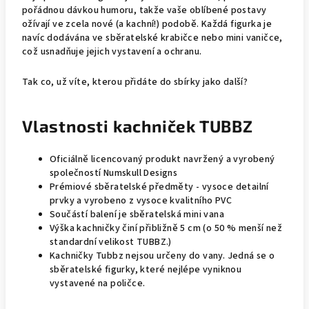
pořádnou dávkou humoru, takže vaše oblíbené postavy
ožívají ve zcela nové (a kachní!) podobě. Každá figurka je
navíc dodávána ve sběratelské krabičce nebo mini vaničce,
což usnadňuje jejich vystavení a ochranu.
Tak co, už víte, kterou přidáte do sbírky jako další?
Vlastnosti kachniček TUBBZ
Oficiálně licencovaný produkt navržený a vyrobený
společností Numskull Designs
Prémiové sběratelské předměty - vysoce detailní
prvky a vyrobeno z vysoce kvalitního PVC
Součástí balení je sběratelská mini vana
Výška kachničky činí přibližně 5 cm (o 50 % menší než
standardní velikost TUBBZ.)
Kachničky Tubbz nejsou určeny do vany. Jedná se o
sběratelské figurky, které nejlépe vyniknou
vystavené na poličce.