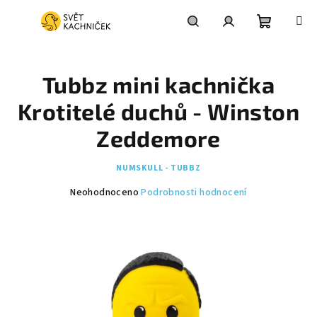
Přejít
na
obsah
Nákupní
Hledat
Přihlášení
Tubbz mini kachnička
košík
Krotitelé duchů - Winston
Zeddemore
NUMSKULL - TUBBZ
Průměrné
Neohodnoceno
Podrobnosti hodnocení
hodnocení
produktu
je
0,0
z
5
hvězdiček.