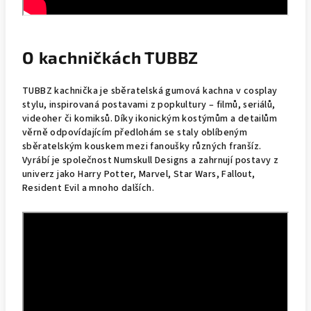
O kachničkách TUBBZ
TUBBZ kachnička je sběratelská gumová kachna v cosplay
stylu, inspirovaná postavami z popkultury – filmů, seriálů,
videoher či komiksů. Díky ikonickým kostýmům a detailům
věrně odpovídajícím předlohám se staly oblíbeným
sběratelským kouskem mezi fanoušky různých franšíz.
Vyrábí je společnost Numskull Designs a zahrnují postavy z
univerz jako Harry Potter, Marvel, Star Wars, Fallout,
Resident Evil a mnoho dalších.