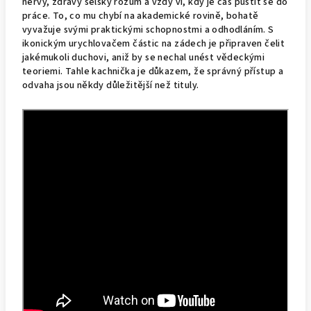
nervy, zdravý selský rozum a vždy ví, kdy je čas pustit se do
práce. To, co mu chybí na akademické rovině, bohatě
vyvažuje svými praktickými schopnostmi a odhodláním. S
ikonickým urychlovačem částic na zádech je připraven čelit
jakémukoli duchovi, aniž by se nechal unést vědeckými
teoriemi. Tahle kachnička je důkazem, že správný přístup a
odvaha jsou někdy důležitější než tituly.