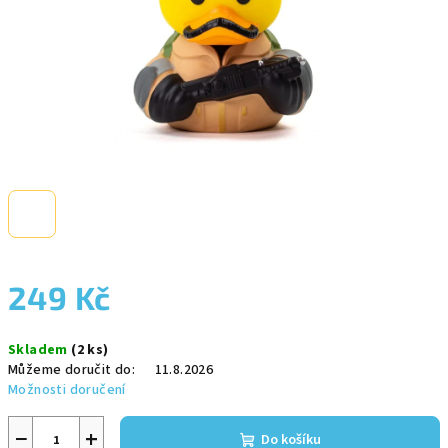
249 Kč
Měrná
Skladem
(2 ks)
cena:
Můžeme doručit do:
11.8.2026
Možnosti doručení
−
+
Do košíku