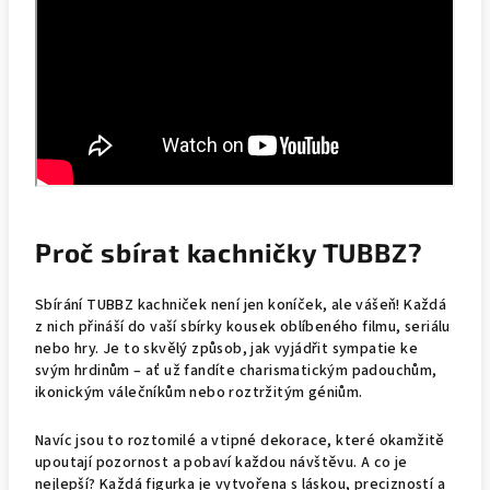
Proč sbírat kachničky TUBBZ?
Sbírání TUBBZ kachniček není jen koníček, ale vášeň! Každá
z nich přináší do vaší sbírky kousek oblíbeného filmu, seriálu
nebo hry. Je to skvělý způsob, jak vyjádřit sympatie ke
svým hrdinům – ať už fandíte charismatickým padouchům,
ikonickým válečníkům nebo roztržitým géniům.
Navíc jsou to roztomilé a vtipné dekorace, které okamžitě
upoutají pozornost a pobaví každou návštěvu. A co je
nejlepší? Každá figurka je vytvořena s láskou, precizností a