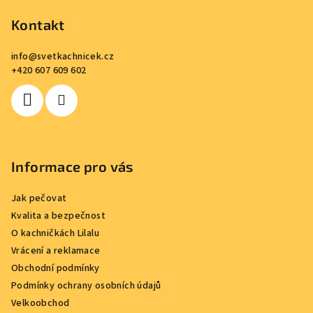
á
p
Kontakt
a
info
@
svetkachnicek.cz
t
+420 607 609 602
í
Informace pro vás
Jak pečovat
Kvalita a bezpečnost
O kachničkách Lilalu
Vrácení a reklamace
Obchodní podmínky
Podmínky ochrany osobních údajů
Velkoobchod