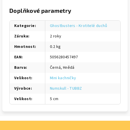
Doplňkové parametry
Kategorie
:
Ghostbusters - Krotitelé duchů
Záruka
:
2 roky
Hmotnost
:
0.2 kg
EAN
:
5056280457497
Barva
:
Černá, Hnědá
Velikost
:
Mini kachničky
Výrobce
:
Numskull - TUBBZ
Velikost
:
5 cm
Z