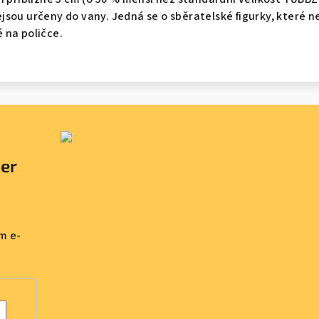
sou určeny do vany. Jedná se o sběratelské figurky, které n
 na poličce.
ter
m e-