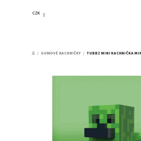
Přejít
na
CZK
obsah
/
GUMOVÉ KACHNIČKY
/
TUBBZ MINI KACHNIČKA MI
DOMŮ