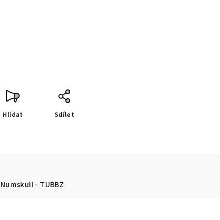
Hlídat
Sdílet
Numskull - TUBBZ