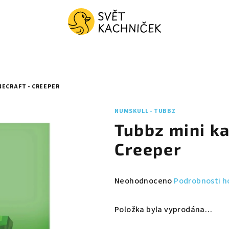
NECRAFT - CREEPER
NUMSKULL - TUBBZ
Tubbz mini ka
Creeper
Průměrné
Neohodnoceno
Podrobnosti h
hodnocení
produktu
Položka byla vyprodána…
je