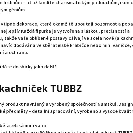
ým hrdinům – ať už fandíte charismatickým padouchům, ikoni
itým géniům.
a vtipné dekorace, které okamžitě upoutají pozornost a poba
nejlepší? Každá figurka je vytvořena s láskou, precizností a
takže vaše oblíbené postavy ožívají ve zcela nové (a kachn
 navíc dodávána ve sběratelské krabičce nebo mini vaničce,
ní a ochranu.
řidáte do sbírky jako další?
 kachniček TUBBZ
aný produkt navržený a vyrobený společností Numskull Desig
ké předměty - detailní zpracování, vyrobeno z vysoce kvalit
sběratelská mini vana
í přibližně 5 cm (o 50 % menší než standardní velikost TUBBZ