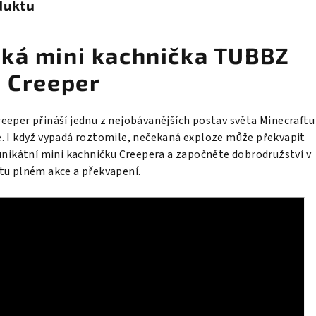
duktu
ká mini kachnička TUBBZ
- Creeper
eeper přináší jednu z nejobávanějších postav světa Minecraftu
. I když vypadá roztomile, nečekaná exploze může překvapit
unikátní mini kachničku Creepera a započněte dobrodružství v
tu plném akce a překvapení.