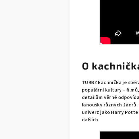
O kachnič
TUBBZ kachnička je sběr
populární kultury – filmů
detailům věrně odpovída
fanoušky různých žánrů. 
univerz jako Harry Potter
dalších.