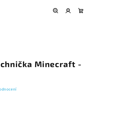
Hledat
Přihlášení
Nákupní
košík
chnička Minecraft -
odnocení