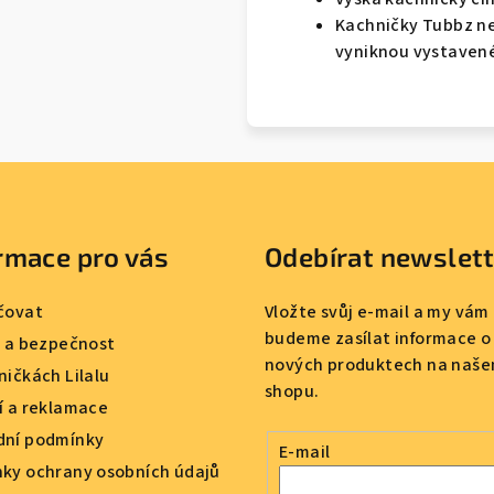
Kachničky Tubbz nej
vyniknou vystavené
rmace pro vás
Odebírat newslet
čovat
Vložte svůj e-mail a my vám
budeme zasílat informace o
a a bezpečnost
nových produktech na naše
ničkách Lilalu
shopu.
í a reklamace
ní podmínky
E-mail
ky ochrany osobních údajů