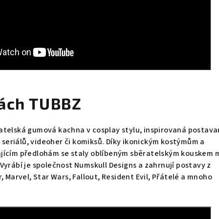
kách TUBBZ
atelská gumová kachna v cosplay stylu, inspirovaná postava
, seriálů, videoher či komiksů. Díky ikonickým kostýmům a
jícím předlohám se staly oblíbeným sběratelským kouskem 
Vyrábí je společnost Numskull Designs a zahrnují postavy z
, Marvel, Star Wars, Fallout, Resident Evil, Přátelé a mnoho