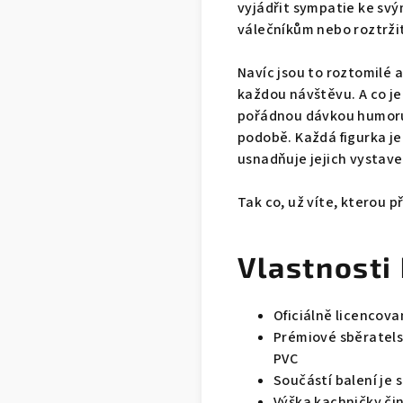
vyjádřit sympatie ke sv
válečníkům nebo roztrž
Navíc jsou to roztomilé 
každou návštěvu. A co je 
pořádnou dávkou humoru, 
podobě. Každá figurka je
usnadňuje jejich vystave
Tak co, už víte, kterou p
Vlastnosti
Oficiálně licencov
Prémiové sběratels
PVC
Součástí balení je 
Výška kachničky čin