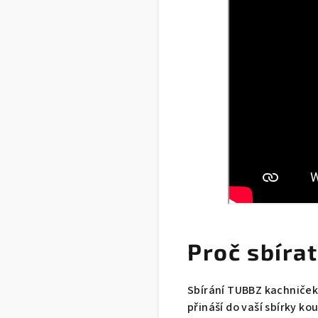
Proč sbíra
Sbírání TUBBZ kachniček 
přináší do vaší sbírky ko