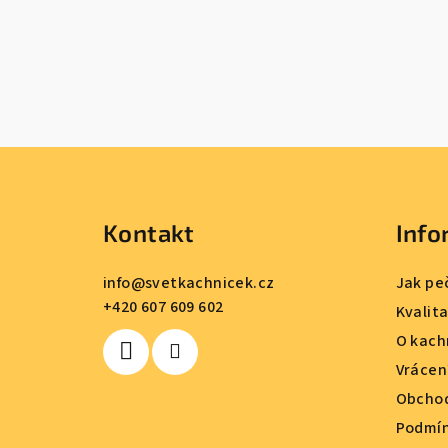
Z
á
Kontakt
Info
p
a
info
@
svetkachnicek.cz
Jak pe
+420 607 609 602
t
Kvalit
O kach
í
Vrácen
Obchod
Podmín