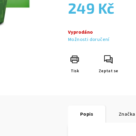
0,0
249 Kč
z
5
hvězdiček.
Měrná
cena:
Vyprodáno
Možnosti doručení
Tisk
Zeptat se
Popis
Značka