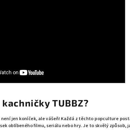
t kachničky TUBBZ?
není jen koníček, ale vášeň! Každá z těchto popculture pos
usek oblíbeného filmu, seriálu nebo hry. Je to skvělý způsob, j