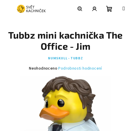
Přejít
na
obsah
Nákupní
Hledat
Přihlášení
Tubbz mini kachnička The
košík
Office - Jim
NUMSKULL - TUBBZ
Průměrné
Neohodnoceno
Podrobnosti hodnocení
hodnocení
produktu
je
0,0
z
5
hvězdiček.