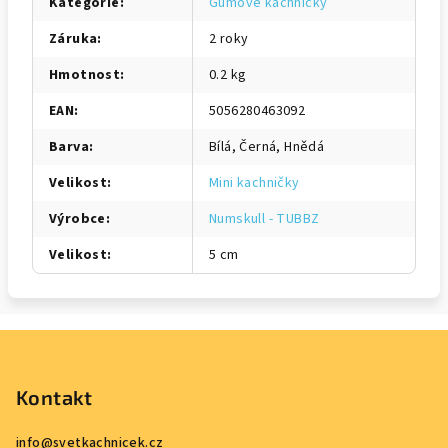
Kategorie
:
Gumové kachničky
Záruka
:
2 roky
Hmotnost
:
0.2 kg
EAN
:
5056280463092
Barva
:
Bílá, Černá, Hnědá
Velikost
:
Mini kachničky
Výrobce
:
Numskull - TUBBZ
Velikost
:
5 cm
Z
á
p
Kontakt
a
info
@
svetkachnicek.cz