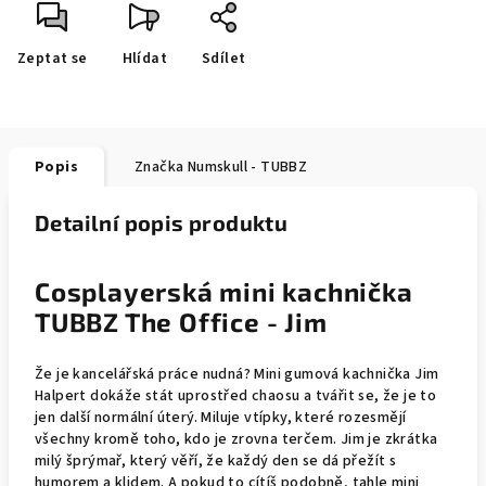
Zeptat se
Hlídat
Sdílet
Popis
Značka
Numskull - TUBBZ
Detailní popis produktu
Cosplayerská mini kachnička
TUBBZ The Office - Jim
Že je kancelářská práce nudná? Mini gumová kachnička Jim
Halpert dokáže stát uprostřed chaosu a tvářit se, že je to
jen další normální úterý. Miluje vtípky, které rozesmějí
všechny kromě toho, kdo je zrovna terčem. Jim je zkrátka
milý šprýmař, který věří, že každý den se dá přežít s
humorem a klidem. A pokud to cítíš podobně, tahle mini