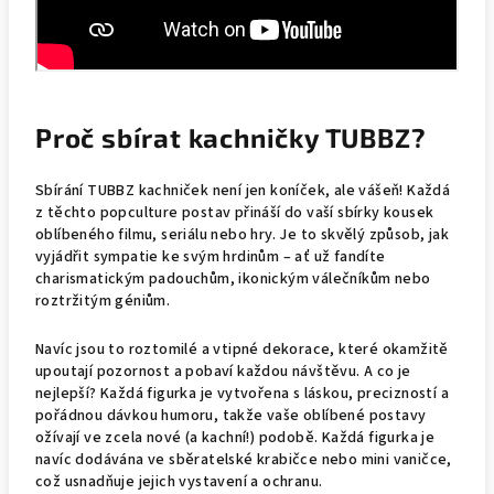
Proč sbírat kachničky TUBBZ?
Sbírání TUBBZ kachniček není jen koníček, ale vášeň! Každá
z těchto popculture postav přináší do vaší sbírky kousek
oblíbeného filmu, seriálu nebo hry. Je to skvělý způsob, jak
vyjádřit sympatie ke svým hrdinům – ať už fandíte
charismatickým padouchům, ikonickým válečníkům nebo
roztržitým géniům.
Navíc jsou to roztomilé a vtipné dekorace, které okamžitě
upoutají pozornost a pobaví každou návštěvu. A co je
nejlepší? Každá figurka je vytvořena s láskou, precizností a
pořádnou dávkou humoru, takže vaše oblíbené postavy
ožívají ve zcela nové (a kachní!) podobě. Každá figurka je
navíc dodávána ve sběratelské krabičce nebo mini vaničce,
což usnadňuje jejich vystavení a ochranu.