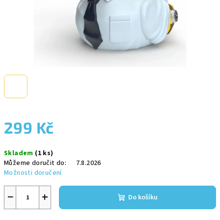
299 Kč
Měrná
Skladem
(1 ks)
cena:
Můžeme doručit do:
7.8.2026
Možnosti doručení
−
+
Do košíku