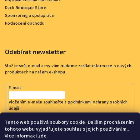
Doprava zdarma nad 1000Kč
Duck Boutique Store
Sponzoring a spolupráce
Hodnocení obchodu
Odebírat newsletter
Vložte svůj e-mail a my vám budeme zasílat informace o nových
produktech na našem e-shopu.
E-mail
Vložením e-mailu souhlasíte s
podmínkami ochrany osobních
údajů
Tento web používá soubory cookie. Dalším procházením
Přihlásit se
tohoto webu vyjadřujete souhlas s jejich používáním..
Více informací
zde
.