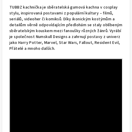
TUBBZ kachnička je sběratelská gumová kachna v cosplay
stylu, inspirovaná postavami z populární kultury – filmů,
seriálů, videoher či komiksů. Díky ikonickým kostýmům a
detailům věrně odpovídajícím předlohám se staly oblíbeným
sběratelským kouskem mezi fanoušky různých žánrů. Vyrábí
je společnost Numskull Designs a zahrnují postavy z univerz
jako Harry Potter, Marvel, Star Wars, Fallout, Resident Evil,
Přátelé a mnoho dalších.