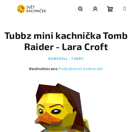
Přejít
na
obsah
Nákupní
Hledat
Přihlášení
Tubbz mini kachnička Tomb
košík
Raider - Lara Croft
NUMSKULL - TUBBZ
Průměrné
Neohodnoceno
Podrobnosti hodnocení
hodnocení
produktu
je
0,0
z
5
hvězdiček.