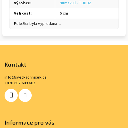
Výrobce
:
Numskull - TUBBZ
Velikost
:
6 cm
Položka byla vyprodána…
Z
á
p
Kontakt
a
info
@
svetkachnicek.cz
t
+420 607 609 602
í
Informace pro vás