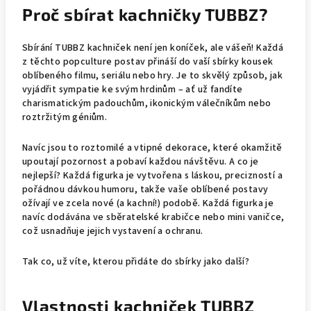
Proč sbírat kachničky TUBBZ?
Sbírání TUBBZ kachniček není jen koníček, ale vášeň! Každá
z těchto popculture postav přináší do vaší sbírky kousek
oblíbeného filmu, seriálu nebo hry. Je to skvělý způsob, jak
vyjádřit sympatie ke svým hrdinům – ať už fandíte
charismatickým padouchům, ikonickým válečníkům nebo
roztržitým géniům.
Navíc jsou to roztomilé a vtipné dekorace, které okamžitě
upoutají pozornost a pobaví každou návštěvu. A co je
nejlepší? Každá figurka je vytvořena s láskou, precizností a
pořádnou dávkou humoru, takže vaše oblíbené postavy
ožívají ve zcela nové (a kachní!) podobě. Každá figurka je
navíc dodávána ve sběratelské krabičce nebo mini vaničce,
což usnadňuje jejich vystavení a ochranu.
Tak co, už víte, kterou přidáte do sbírky jako další?
Vlastnosti kachniček TUBBZ