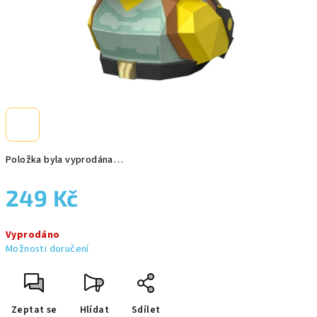
Položka byla vyprodána…
249 Kč
Měrná
Vyprodáno
cena:
Možnosti doručení
Zeptat se
Hlídat
Sdílet