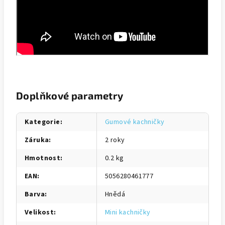
Doplňkové parametry
Kategorie
:
Gumové kachničky
Záruka
:
2 roky
Hmotnost
:
0.2 kg
EAN
:
5056280461777
Barva
:
Hnědá
Velikost
:
Mini kachničky