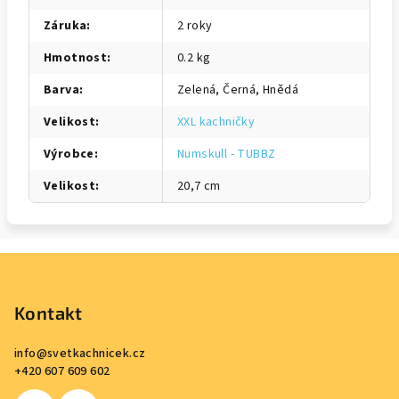
Záruka
:
2 roky
Hmotnost
:
0.2 kg
Barva
:
Zelená, Černá, Hnědá
Velikost
:
XXL kachničky
Výrobce
:
Numskull - TUBBZ
Velikost
:
20,7 cm
Z
á
p
Kontakt
a
info
@
svetkachnicek.cz
t
+420 607 609 602
í