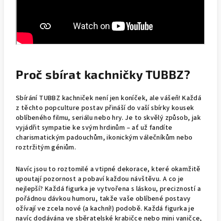
Proč sbírat kachničky TUBBZ?
Sbírání TUBBZ kachniček není jen koníček, ale vášeň! Každá
z těchto popculture postav přináší do vaší sbírky kousek
oblíbeného filmu, seriálu nebo hry. Je to skvělý způsob, jak
vyjádřit sympatie ke svým hrdinům – ať už fandíte
charismatickým padouchům, ikonickým válečníkům nebo
roztržitým géniům.
Navíc jsou to roztomilé a vtipné dekorace, které okamžitě
upoutají pozornost a pobaví každou návštěvu. A co je
nejlepší? Každá figurka je vytvořena s láskou, precizností a
pořádnou dávkou humoru, takže vaše oblíbené postavy
ožívají ve zcela nové (a kachní!) podobě. Každá figurka je
navíc dodávána ve sběratelské krabičce nebo mini vaničce,