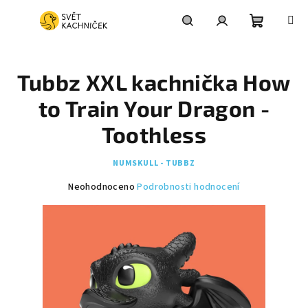
Přejít
na
obsah
Nákupní
Hledat
Přihlášení
Tubbz XXL kachnička How
košík
to Train Your Dragon -
Toothless
NUMSKULL - TUBBZ
Průměrné
Neohodnoceno
Podrobnosti hodnocení
hodnocení
produktu
je
0,0
z
5
hvězdiček.