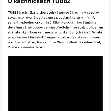
O kachničkách TUBBZ
TUBBZ kachnička je sběratelská gumová kachna v cosplay
stylu, inspirovaná postavami z populární kultury – filmů,
seriálů, videoher či komiksů. Díky ikonickým kostýmům a
detailům věrně odpovídajícím předlohám se staly oblíbeným
sběratelským kouskem mezi fanoušky různých žánrů. Vyrábí
je společnost Numskull Designs a zahrnují postavy z univerz
jako Harry Potter, Marvel, Star Wars, Fallout, Resident Evil,
Přátelé a mnoho dalších.