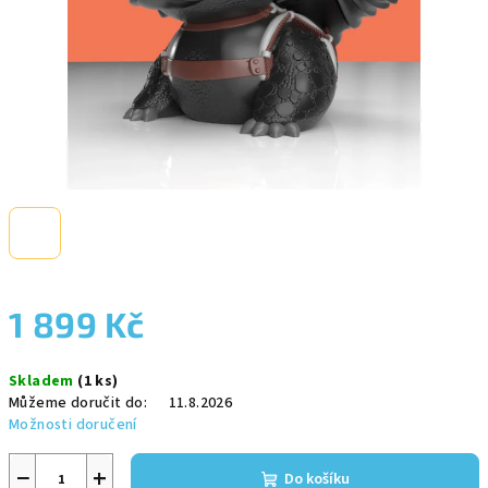
1 899 Kč
Měrná
Skladem
(1 ks)
cena:
Můžeme doručit do:
11.8.2026
Možnosti doručení
−
+
Do košíku