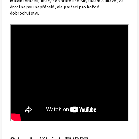
loajální dráček, který se spřátelí se Škyťákem a ukáže, že
draci nejsou nepřátelé, ale parťáci pro každé
dobrodružství.