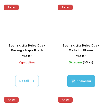
Akce
Akce
Zvonek Liix Deko Duck
Zvonek Liix Deko Duck
Racing stripe Black
Metallic Flame
249 Kč
249 Kč
Vyprodáno
Skladem
(>5 ks)
Detail
Do košíku
Akce
Akce