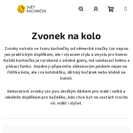
Přejít
na
obsah
Nákupní
Hledat
Přihlášení
Zvonek na kolo
košík
Zvonky na kolo ve tvaru kachničky od německé značky Liix nejsou
jen praktickým doplňkem, ale i výrazem stylu a smyslu pro humor.
Každá kachnička je vyrobená z odolné gumy, má sundavací helmu a
pískací funkci. Snadno ji připevníte silikonovým páskem nejen na
řídítka kola, ale i na koloběžku, dětský kočárek nebo klidně na
batoh.
Dekorativní zvonky Liix jsou skvělým dárkem pro malé i velké a
ideálním doplňkem pro každého, kdo chce být na cestách trochu
víc vidět i slyšet.
Ř