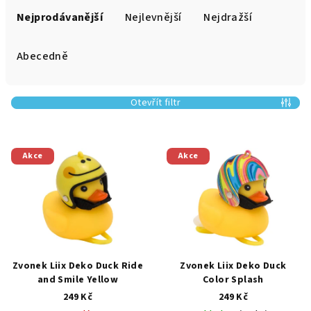
a
Nejprodávanější
Nejlevnější
Nejdražší
z
e
Abecedně
n
í
Otevřít filtr
p
r
V
o
Akce
Akce
ý
d
p
u
i
k
s
t
p
ů
r
Zvonek Liix Deko Duck Ride
Zvonek Liix Deko Duck
o
and Smile Yellow
Color Splash
249 Kč
249 Kč
d