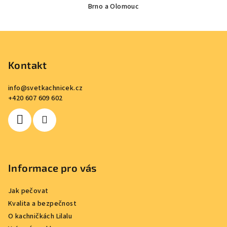
Brno a Olomouc
Z
á
p
Kontakt
a
info
@
svetkachnicek.cz
t
+420 607 609 602
í
Informace pro vás
Jak pečovat
Kvalita a bezpečnost
O kachničkách Lilalu