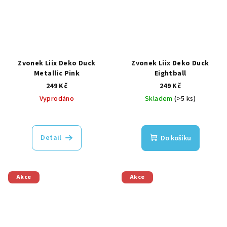
Zvonek Liix Deko Duck
Zvonek Liix Deko Duck
Metallic Pink
Eightball
249 Kč
249 Kč
Vyprodáno
Skladem
(>5 ks)
Detail
Do košíku
Akce
Akce