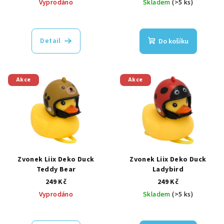
Vyprodáno
Skladem
(>5 ks)
u
k
t
Detail
Do košíku
ů
Akce
Akce
Zvonek Liix Deko Duck
Zvonek Liix Deko Duck
Teddy Bear
Ladybird
249 Kč
249 Kč
Vyprodáno
Skladem
(>5 ks)