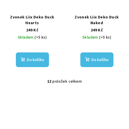
Zvonek Liix Deko Duck
Zvonek Liix Deko Duck
Hearts
Naked
249 Kč
249 Kč
Skladem
(>5 ks)
Skladem
(>5 ks)
Do košíku
Do košíku
12
položek celkem
O
v
l
á
d
a
c