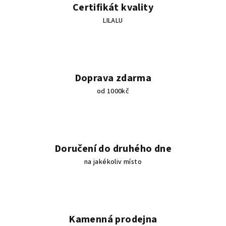
í
Certifikát kvality
p
LILALU
r
v
k
y
v
Doprava zdarma
ý
od 1000kč
p
i
s
u
Doručení do druhého dne
na jakékoliv místo
Kamenná prodejna