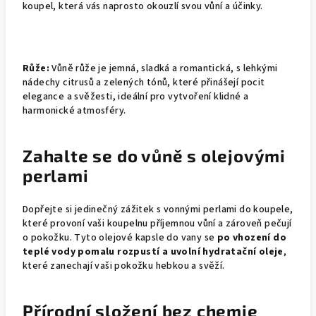
koupel, která vás naprosto okouzlí svou vůní a účinky.
Růže:
Vůně růže je jemná, sladká a romantická, s lehkými
nádechy citrusů a zelených tónů, které přinášejí pocit
elegance a svěžesti, ideální pro vytvoření klidné a
harmonické atmosféry.
Zahalte se do vůně s olejovými
perlami
Dopřejte si jedinečný zážitek s vonnými perlami do koupele,
které provoní vaši koupelnu příjemnou vůní a zároveň pečují
o pokožku. Tyto olejové kapsle do vany se
po vhození do
teplé vody pomalu rozpustí a uvolní hydratační oleje
,
které zanechají vaši pokožku hebkou a svěží.
Přírodní složení bez chemie