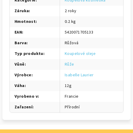
Kategorie
:
Koupelová kosmetika
Záruka
:
2 roky
Hmotnost
:
0.2 kg
EAN
:
5420071705133
Barva
:
Růžová
Typ produktu
:
Koupelové oleje
Vůně
:
Růže
Výrobce
:
Isabelle Laurier
Váha
:
12g
Vyrobeno v
:
Francie
Zařazení
:
Přírodní