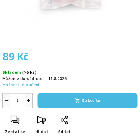
89 Kč
Měrná
Skladem
(>5 ks)
cena:
Můžeme doručit do:
11.8.2026
Možnosti doručení
−
+
Do košíku
Zeptat se
Hlídat
Sdílet