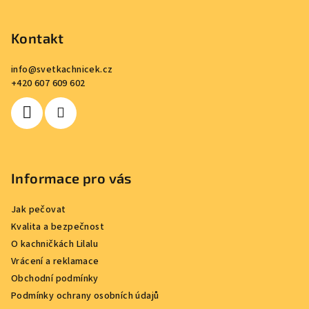
Z
á
p
Kontakt
a
info
@
svetkachnicek.cz
t
+420 607 609 602
í
Informace pro vás
Jak pečovat
Kvalita a bezpečnost
O kachničkách Lilalu
Vrácení a reklamace
Obchodní podmínky
Podmínky ochrany osobních údajů