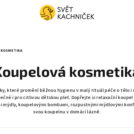
 KOSMETIKA
Koupelová kosmetik
y, které promění běžnou hygienu v malý rituál péče o tělo i
né i pro citlivou dětskou pleť. Dopřejte si relaxační koupel
ními mýdly, koupelovými bombami, rozpustnými mýdlovými konf
svou koupelnu v domácí lázně.