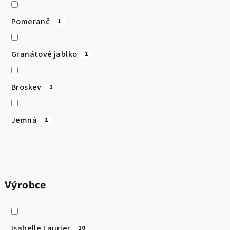
Pomeranč
1
Granátové jablko
1
Broskev
1
Jemná
1
Výrobce
Isabelle Laurier
10