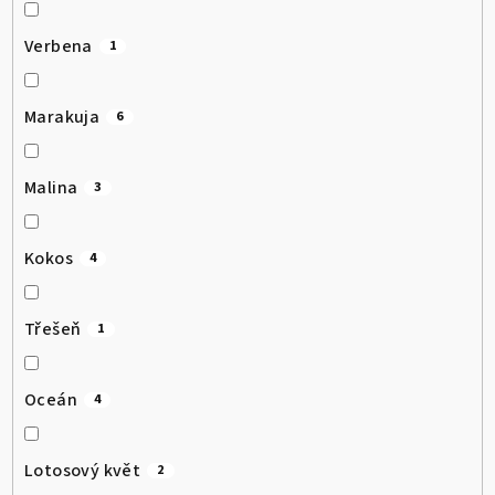
Verbena
1
Marakuja
6
Malina
3
Kokos
4
Třešeň
1
Oceán
4
Lotosový květ
2