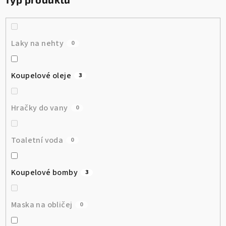
Laky na nehty
0
Koupelové oleje
3
Hračky do vany
0
Toaletní voda
0
Koupelové bomby
3
Maska na obličej
0