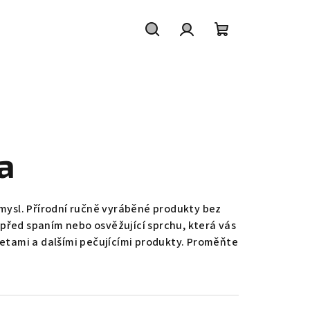
Hledat
Přihlášení
Nákupní
košík
a
 mysl. Přírodní ručně vyráběné produkty bez
 před spaním nebo osvěžující sprchu, která vás
etami a dalšími pečujícími produkty. Proměňte