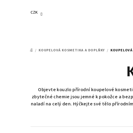
Přejít
na
CZK
obsah
/
KOUPELOVÁ KOSMETIKA A DOPLŇKY
/
KOUPELOVÁ
DOMŮ
Objevte kouzlo přírodní koupelové kosmetik
zbytečné chemie jsou jemné k pokožce a bezpeč
naladí na celý den. Hýčkejte své tělo přírod