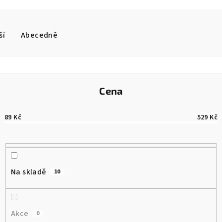
ší
Abecedně
Cena
89
Kč
529
Kč
Na skladě
10
Akce
0