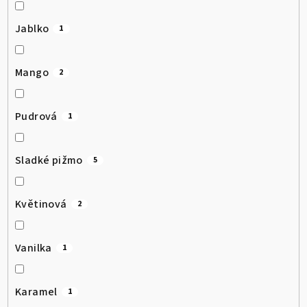
Jablko
1
Mango
2
Pudrová
1
Sladké pižmo
5
Květinová
2
Vanilka
1
Karamel
1