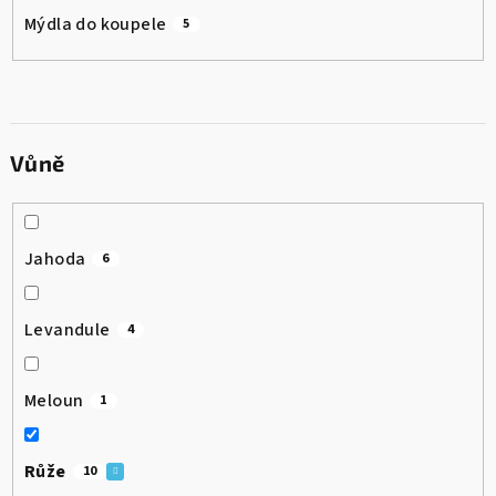
Mýdla do koupele
5
Vůně
Jahoda
6
Levandule
4
Meloun
1
Růže
10