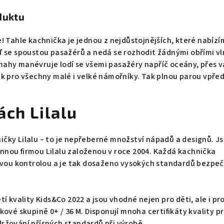
duktu
! Tahle kachnička je jednou z nejdůstojnějších, které nabízí
ď se spoustou pasažérů a nedá se rozhodit žádnými obřími vl
ahy manévruje lodí se všemi pasažéry napříč oceány, přes v
k pro všechny malé i velké námořníky. Tak plnou parou vpřed
ách Lilalu
čky Lilalu – to je nepřeberné množství nápadů a designů. J
nou firmou Lilalu založenou v roce 2004. Každá kachnička
livou kontrolou a je tak dosaženo vysokých standardů bezpeč
í kvality Kids&Co 2022 a jsou vhodné nejen pro děti, ale i pr
kové skupině 0+ / 36 M. Disponují mnoha certifikáty kvality p
ržování přísných standardů při výrobě.