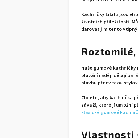
Kachničky Lilalu jsou vh
životních příležitostí. M
darovat jim tento vtipný
Roztomilé,
Naše gumové kachničky Li
plavání raději dělají par
plavbu předvedou stylov
Chcete, aby kachnička př
závaží, které jí umožní 
klasické gumové kachničk
Vlastnosti