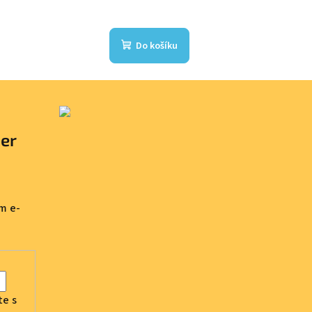
Do košíku
ter
m e-
te s