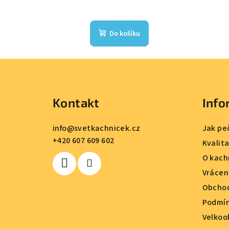
Do košíku
Z
á
Kontakt
Info
p
a
info
@
svetkachnicek.cz
Jak pe
+420 607 609 602
t
Kvalit
O kach
í
Vrácen
Obchod
Podmín
Velkoo