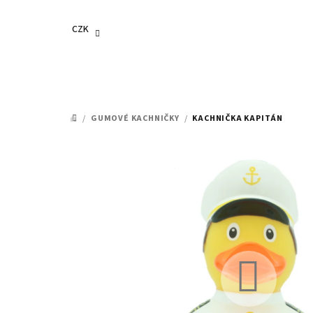
Přejít
na
CZK
obsah
/
GUMOVÉ KACHNIČKY
/
KACHNIČKA KAPITÁN
DOMŮ