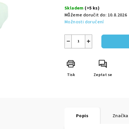
5
cena:
Skladem
(>5 ks)
hvězdiček.
Můžeme doručit do:
10.8.2026
Možnosti doručení
−
+
Tisk
Zeptat se
Popis
Značka