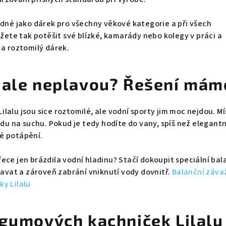
odné jako dárek pro všechny věkové kategorie a při všech
ůžete tak potěšit své blízké, kamarády nebo kolegy v práci a
 a roztomilý dárek.
 ale neplavou? Řešení mám
lalu jsou sice roztomilé, ale vodní sporty jim moc nejdou. Mí
ádu na suchu. Pokud je tedy hodíte do vany, spíš než elegantn
é potápění.
ece jen brázdila vodní hladinu? Stačí dokoupit speciální bal
plavat a zároveň zabrání vniknutí vody dovnitř.
Balanční závaž
y Lilalu
 gumových kachniček Lilalu