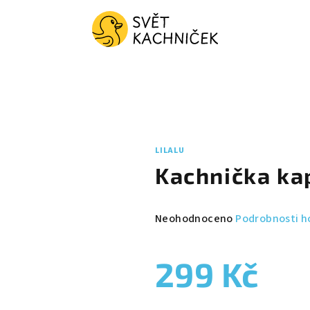
LILALU
Kachnička ka
Průměrné
Neohodnoceno
Podrobnosti h
hodnocení
produktu
299 Kč
je
0,0
z
Měrná