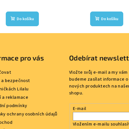
Do košíku
Do košíku
rmace pro vás
Odebírat newslet
čovat
Vložte svůj e-mail a my vám
budeme zasílat informace o
a a bezpečnost
nových produktech na naše
ničkách Lilalu
shopu.
í a reklamace
ní podmínky
E-mail
ky ochrany osobních údajů
bchod
Vložením e-mailu souhlasí