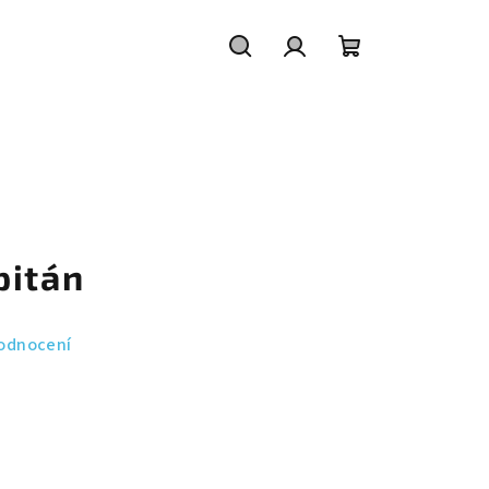
Hledat
Přihlášení
Nákupní
košík
pitán
odnocení