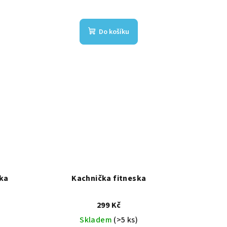
Do košíku
ka
Kachnička fitneska
299 Kč
Skladem
(>5 ks)