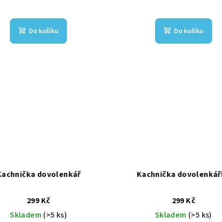
Do košíku
Do košíku
Kachnička dovolenkář
Kachnička dovolenkář
299 Kč
299 Kč
Skladem
(>5 ks)
Skladem
(>5 ks)