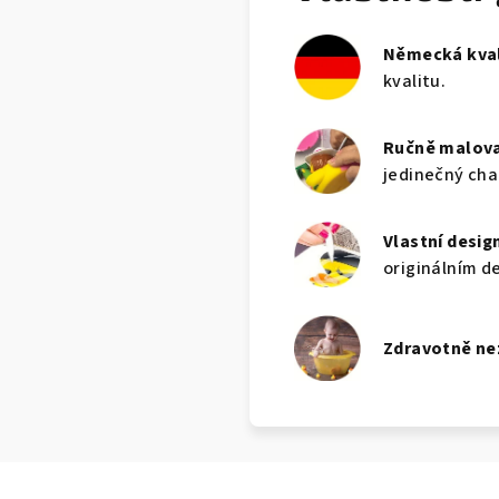
Německá kval
kvalitu.
Ručně malov
jedinečný cha
Vlastní desig
originálním d
Zdravotně n