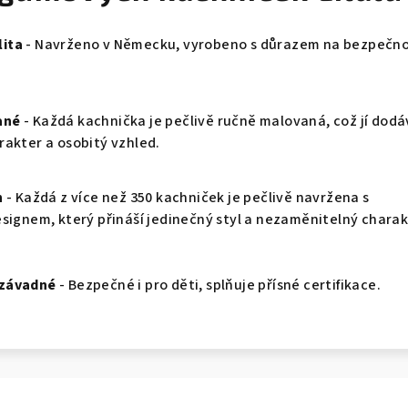
ita
- Navrženo v Německu, vyrobeno s důrazem na bezpečno
ané
- Každá kachnička je pečlivě ručně malovaná, což jí dod
rakter a osobitý vzhled.
n
- Každá z více než 350 kachniček je pečlivě navržena s
esignem, který přináší jedinečný styl a nezaměnitelný charak
ezávadné
- Bezpečné i pro děti, splňuje přísné certifikace.