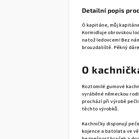
Detailní popis pro
Ó kapitáne, můj kapitáne
Kormidluje obrovskou lo
natož ledovcem! Bez nám
brouzdaliště. Pěkný dáre
O kachničk
Roztomilé gumové kachni
vyráběné německou rodin
prochází při výrobě peč
těchto výrobků.
Kachničky disponují pečet
kojence a batolata ve vě
bezpečnost hraček a dod