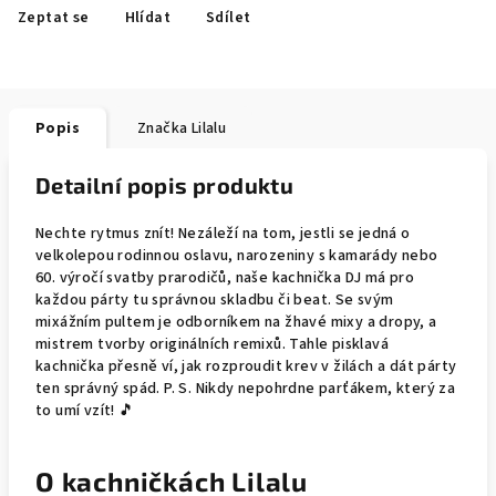
Zeptat se
Hlídat
Sdílet
Popis
Značka
Lilalu
Detailní popis produktu
Nechte rytmus znít! Nezáleží na tom, jestli se jedná o
velkolepou rodinnou oslavu, narozeniny s kamarády nebo
60. výročí svatby prarodičů, naše kachnička DJ má pro
každou párty tu správnou skladbu či beat. Se svým
mixážním pultem je odborníkem na žhavé mixy a dropy, a
mistrem tvorby originálních remixů. Tahle pisklavá
kachnička přesně ví, jak rozproudit krev v žilách a dát párty
ten správný spád. P. S. Nikdy nepohrdne parťákem, který za
to umí vzít! 🎵
O kachničkách Lilalu