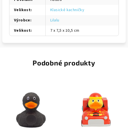
Velikost
:
Klasické kachničky
Výrobce
:
Lilalu
Velikost
:
7 x 7,5 x 10,5 cm
Podobné produkty