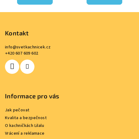
Z
á
p
Kontakt
a
info
@
svetkachnicek.cz
t
+420 607 609 602
í
Informace pro vás
Jak pečovat
Kvalita a bezpečnost
O kachničkách Lilalu
Vrácení a reklamace