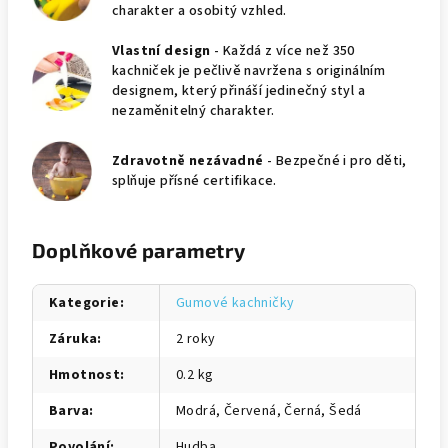
charakter a osobitý vzhled.
Vlastní design
- Každá z více než 350
kachniček je pečlivě navržena s originálním
designem, který přináší jedinečný styl a
nezaměnitelný charakter.
Zdravotně nezávadné
- Bezpečné i pro děti,
splňuje přísné certifikace.
Doplňkové parametry
Kategorie
:
Gumové kachničky
Záruka
:
2 roky
Hmotnost
:
0.2 kg
Barva
:
Modrá, Červená, Černá, Šedá
Povolání
:
Hudba