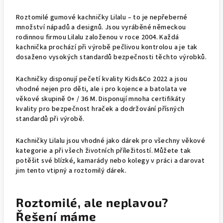
Roztomilé gumové kachničky Lilalu – to je nepřeberné
množství nápadů a designů. Jsou vyráběné německou
rodinnou firmou Lilalu založenou v roce 2004. Každá
kachnička prochází při výrobě pečlivou kontrolou a je tak
dosaženo vysokých standardů bezpečnosti těchto výrobků.
Kachničky disponují pečetí kvality Kids&Co 2022 a jsou
vhodné nejen pro děti, ale i pro kojence a batolata ve
věkové skupině 0+ / 36 M. Disponují mnoha certifikáty
kvality pro bezpečnost hraček a dodržování přísných
standardů při výrobě.
Kachničky Lilalu jsou vhodné jako dárek pro všechny věkové
kategorie a při všech životních příležitostí. Můžete tak
potěšit své blízké, kamarády nebo kolegy v práci a darovat
jim tento vtipný a roztomilý dárek.
Roztomilé, ale neplavou?
Řešení máme