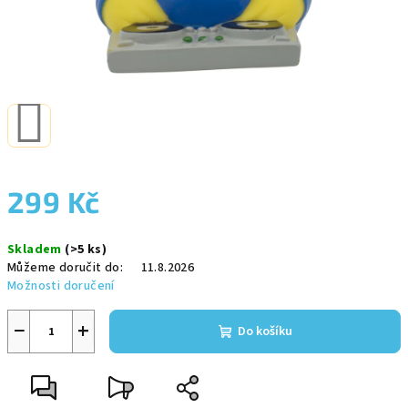
299 Kč
Měrná
Skladem
(>5 ks)
cena:
Můžeme doručit do:
11.8.2026
Možnosti doručení
−
+
Do košíku