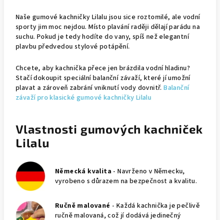
Naše gumové kachničky Lilalu jsou sice roztomilé, ale vodní
sporty jim moc nejdou. Místo plavání raději dělají parádu na
suchu. Pokud je tedy hodíte do vany, spíš než elegantní
plavbu předvedou stylové potápění.
Chcete, aby kachnička přece jen brázdila vodní hladinu?
Stačí dokoupit speciální balanční závaží, které jí umožní
plavat a zároveň zabrání vniknutí vody dovnitř.
Balanční
závaží pro klasické gumové kachničky Lilalu
Vlastnosti gumových kachniček
Lilalu
Německá kvalita
- Navrženo v Německu,
vyrobeno s důrazem na bezpečnost a kvalitu.
Ručně malované
- Každá kachnička je pečlivě
ručně malovaná, což jí dodává jedinečný