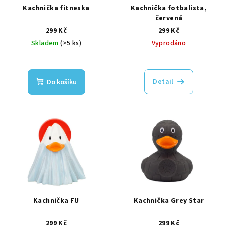
Kachnička fitneska
Kachnička fotbalista,
červená
299 Kč
299 Kč
Skladem
(>5 ks)
Vyprodáno
Detail
Do košíku
Kachnička FU
Kachnička Grey Star
299 Kč
299 Kč