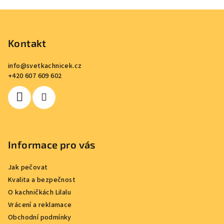
Z
á
p
Kontakt
a
info
@
svetkachnicek.cz
t
+420 607 609 602
í
Informace pro vás
Jak pečovat
Kvalita a bezpečnost
O kachničkách Lilalu
Vrácení a reklamace
Obchodní podmínky