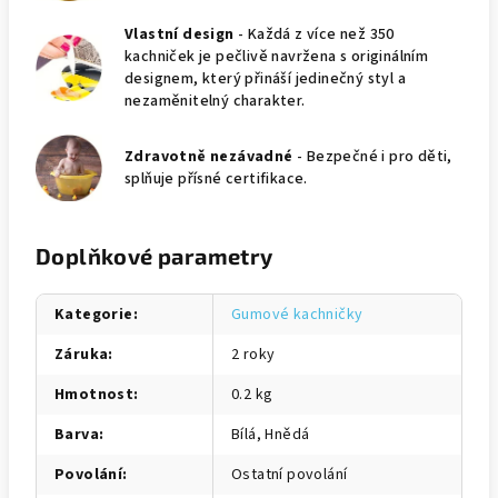
Vlastní design
- Každá z více než 350
kachniček je pečlivě navržena s originálním
designem, který přináší jedinečný styl a
nezaměnitelný charakter.
Zdravotně nezávadné
- Bezpečné i pro děti,
splňuje přísné certifikace.
Doplňkové parametry
Kategorie
:
Gumové kachničky
Záruka
:
2 roky
Hmotnost
:
0.2 kg
Barva
:
Bílá, Hnědá
Povolání
:
Ostatní povolání