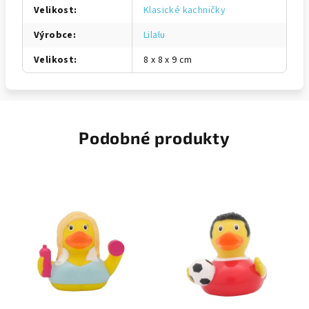
Velikost
:
Klasické kachničky
Výrobce
:
Lilalu
Velikost
:
8 x 8 x 9 cm
Podobné produkty