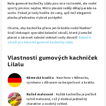
Naše gumové kachničky Lilalu jsou sice roztomilé, ale vodní
sporty jim moc nejdou. Místo plavání raději dělají parádu na
suchu. Pokud je tedy hodíte do vany, spíš než elegantní
plavbu předvedou stylové potápění.
Chcete, aby kachnička přece jen brázdila vodní hladinu?
Stačí dokoupit speciální balanční závaží, které jí umožní
plavat a zároveň zabrání vniknutí vody dovnitř.
Balanční
závaží pro klasické gumové kachničky Lilalu
Vlastnosti gumových kachniček
Lilalu
Německá kvalita
- Navrženo v Německu,
vyrobeno s důrazem na bezpečnost a kvalitu.
Ručně malované
- Každá kachnička je pečlivě
ručně malovaná, což jí dodává jedinečný
charakter a osobitý vzhled.