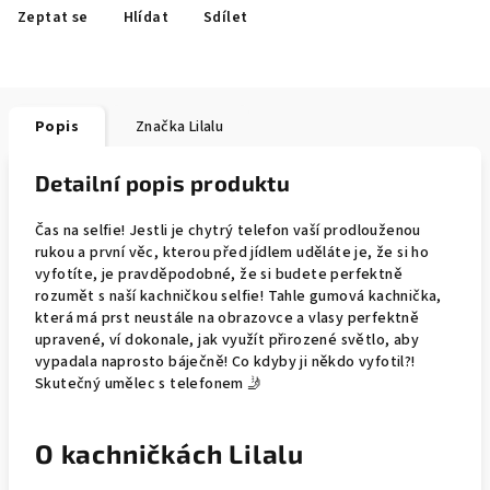
Zeptat se
Hlídat
Sdílet
Popis
Značka
Lilalu
Detailní popis produktu
Čas na selfie! Jestli je chytrý telefon vaší prodlouženou
rukou a první věc, kterou před jídlem uděláte je, že si ho
vyfotíte, je pravděpodobné, že si budete perfektně
rozumět s naší kachničkou selfie! Tahle gumová kachnička,
která má prst neustále na obrazovce a vlasy perfektně
upravené, ví dokonale, jak využít přirozené světlo, aby
vypadala naprosto báječně! Co kdyby ji někdo vyfotil?!
Skutečný umělec s telefonem 🤳
O kachničkách Lilalu