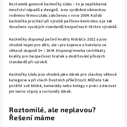
Roztomilé gumové kachničky Lilalu – to je nepřeberné
množství nápadů a designů. Jsou vyráběné německou
rodinnou firmou Lilalu založenou v roce 2004. Každá
kachnička prochází při výrobě pečlivou kontrolou a je tak
dosaženo vysokých standardů bezpečnosti těchto výrobků.
Kachničky disponují pečetí kvality Kids&Co 2022 a jsou
vhodné nejen pro děti, ale i pro kojence a batolata ve
věkové skupině 0+ / 36 M. Disponují mnoha certifikáty
kvality pro bezpečnost hraček a dodržování přísných
standardů při výrobě.
Kachničky Lilalu jsou vhodné jako dárek pro všechny věkové
kategorie a při všech životních příležitostí. Můžete tak
potěšit své blízké, kamarády nebo kolegy v práci a darovat
jim tento vtipný a roztomilý dárek.
Roztomilé, ale neplavou?
Řešení máme