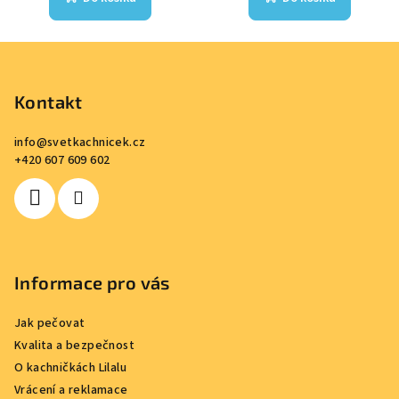
Z
á
p
Kontakt
a
info
@
svetkachnicek.cz
t
+420 607 609 602
í
Informace pro vás
Jak pečovat
Kvalita a bezpečnost
O kachničkách Lilalu
Vrácení a reklamace