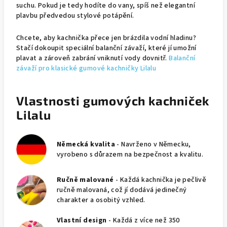
suchu. Pokud je tedy hodíte do vany, spíš než elegantní
plavbu předvedou stylové potápění.
Chcete, aby kachnička přece jen brázdila vodní hladinu?
Stačí dokoupit speciální balanční závaží, které jí umožní
plavat a zároveň zabrání vniknutí vody dovnitř.
Balanční
závaží pro klasické gumové kachničky Lilalu
Vlastnosti gumových kachniček
Lilalu
Německá kvalita
- Navrženo v Německu,
vyrobeno s důrazem na bezpečnost a kvalitu.
Ručně malované
- Každá kachnička je pečlivě
ručně malovaná, což jí dodává jedinečný
charakter a osobitý vzhled.
Vlastní design
- Každá z více než 350