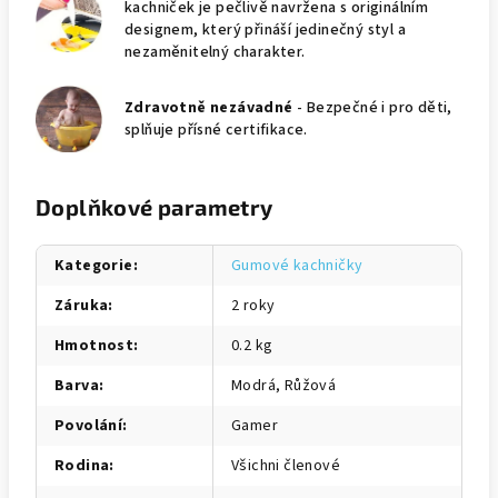
kachniček je pečlivě navržena s originálním
designem, který přináší jedinečný styl a
nezaměnitelný charakter.
Zdravotně nezávadné
- Bezpečné i pro děti,
splňuje přísné certifikace.
Doplňkové parametry
Kategorie
:
Gumové kachničky
Záruka
:
2 roky
Hmotnost
:
0.2 kg
Barva
:
Modrá, Růžová
Povolání
:
Gamer
Rodina
:
Všichni členové