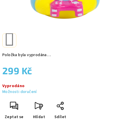
Položka byla vyprodána…
299 Kč
Měrná
Vyprodáno
cena:
Možnosti doručení
Zeptat se
Hlídat
Sdílet