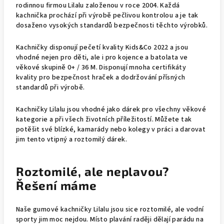
rodinnou firmou Lilalu založenou v roce 2004. Každá
kachnička prochází při výrobě pečlivou kontrolou a je tak
dosaženo vysokých standardů bezpečnosti těchto výrobků.
Kachničky disponují pečetí kvality Kids&Co 2022 a jsou
vhodné nejen pro děti, ale i pro kojence a batolata ve
věkové skupině 0+ / 36 M. Disponují mnoha certifikáty
kvality pro bezpečnost hraček a dodržování přísných
standardů při výrobě.
Kachničky Lilalu jsou vhodné jako dárek pro všechny věkové
kategorie a při všech životních příležitostí. Můžete tak
potěšit své blízké, kamarády nebo kolegy v práci a darovat
jim tento vtipný a roztomilý dárek.
Roztomilé, ale neplavou?
Řešení máme
Naše gumové kachničky Lilalu jsou sice roztomilé, ale vodní
sporty jim moc nejdou. Místo plavání raději dělají parádu na