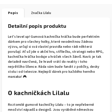
Popis
Značka
Lilalu
Detailní popis produktu
Let's level up! Gumová kachnička hráčka bude perfektním
dárkem pro všechny holky, které neodmítnou žádnou
výzvu, určují si svá vlastní pravidla nebo rádi některá
porušují. Ať už jde o akční hru, střílečku, strategii nebo RPG,
kachnička hráčka boduje u hráček všech žánrů. Navíc je tak
detailně navržená, že hravě vrátí do reality i toho
největšího šílence. Ráda vám bude fandit z poličky, desky
stolu i od televize. Nejlepší dárek pro každého herního
maniaka! 🎮
O kachničkách Lilalu
Roztomilé gumové kachničky Lilalu – to je nepřeberné
množství nápadů a designů. Jsou vyráběné německou