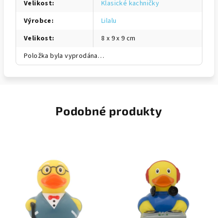
Velikost
:
Klasické kachničky
Výrobce
:
Lilalu
Velikost
:
8 x 9 x 9 cm
Položka byla vyprodána…
Podobné produkty