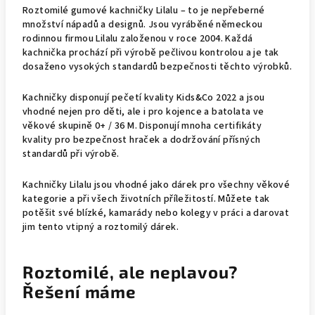
Roztomilé gumové kachničky Lilalu – to je nepřeberné
množství nápadů a designů. Jsou vyráběné německou
rodinnou firmou Lilalu založenou v roce 2004. Každá
kachnička prochází při výrobě pečlivou kontrolou a je tak
dosaženo vysokých standardů bezpečnosti těchto výrobků.
Kachničky disponují pečetí kvality Kids&Co 2022 a jsou
vhodné nejen pro děti, ale i pro kojence a batolata ve
věkové skupině 0+ / 36 M. Disponují mnoha certifikáty
kvality pro bezpečnost hraček a dodržování přísných
standardů při výrobě.
Kachničky Lilalu jsou vhodné jako dárek pro všechny věkové
kategorie a při všech životních příležitostí. Můžete tak
potěšit své blízké, kamarády nebo kolegy v práci a darovat
jim tento vtipný a roztomilý dárek.
Roztomilé, ale neplavou?
Řešení máme