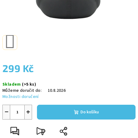
299 Kč
Měrná
Skladem
(>5 ks)
cena:
Můžeme doručit do:
10.8.2026
Možnosti doručení
−
+
Do košíku