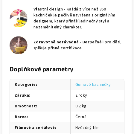
Vlastní design
- Každá z více než 350
kachniček je pečlivě navržena s originálním
designem, který přináší jedinečný styl a
nezaměnitelný charakter.
Zdravotně nezávadné
- Bezpečné i pro děti,
splňuje přísné certifikace.
Doplňkové parametry
Kategorie
:
Gumové kachničky
Záruka
:
2 roky
Hmotnost
:
0.2 kg
Barva
:
Černá
Filmové a seriálové
:
Hvězdný film