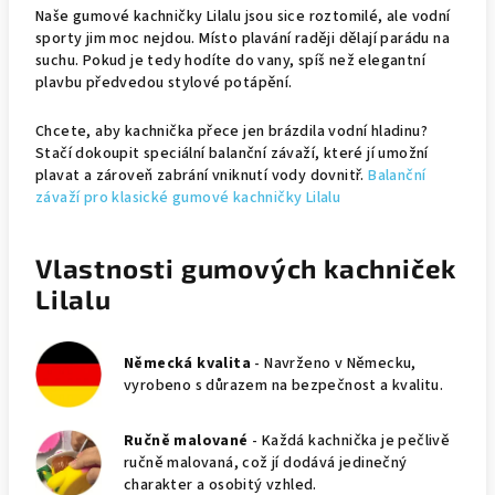
Naše gumové kachničky Lilalu jsou sice roztomilé, ale vodní
sporty jim moc nejdou. Místo plavání raději dělají parádu na
suchu. Pokud je tedy hodíte do vany, spíš než elegantní
plavbu předvedou stylové potápění.
Chcete, aby kachnička přece jen brázdila vodní hladinu?
Stačí dokoupit speciální balanční závaží, které jí umožní
plavat a zároveň zabrání vniknutí vody dovnitř.
Balanční
závaží pro klasické gumové kachničky Lilalu
Vlastnosti gumových kachniček
Lilalu
Německá kvalita
- Navrženo v Německu,
vyrobeno s důrazem na bezpečnost a kvalitu.
Ručně malované
- Každá kachnička je pečlivě
ručně malovaná, což jí dodává jedinečný
charakter a osobitý vzhled.