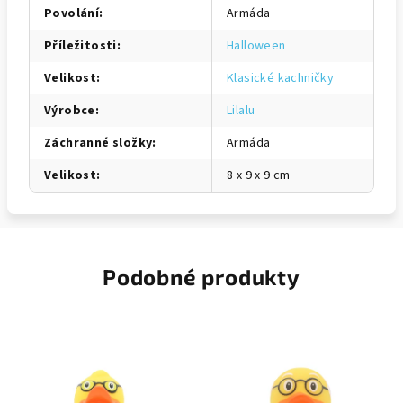
Povolání
:
Armáda
Příležitosti
:
Halloween
Velikost
:
Klasické kachničky
Výrobce
:
Lilalu
Záchranné složky
:
Armáda
Velikost
:
8 x 9 x 9 cm
Podobné produkty