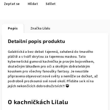
Zeptat se
Hlídat
Sdílet
Popis
Značka
Lilalu
Detailní popis produktu
Galaktická a bez debat tajemná, zahalená do tmavého
pláště a s tváří skrytou za tajemnou maskou. Tato
kybernetická gumová kachnička je pravým bojovníkem,
skutečným lákadlem pro oči a skvělým sběratelským
kouskem pro všechny fanoušky fantasy. Je neustále
připravena objevovat nové světy a nemůže se dočkat, až
podrobně prozkoumá své nové okolí. Přidáte se k ní na
jejích nekončících dobrodružstvích?! 🥷
O kachničkách Lilalu