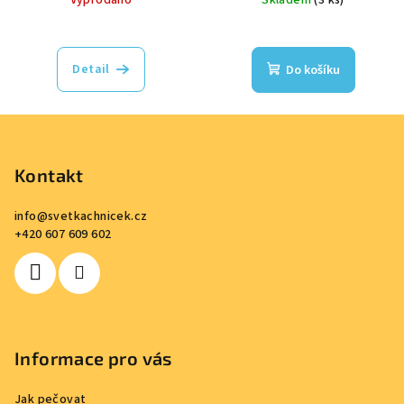
Vyprodáno
Skladem
(3 ks)
Detail
Do košíku
Z
á
p
Kontakt
a
info
@
svetkachnicek.cz
t
+420 607 609 602
í
Informace pro vás
Jak pečovat