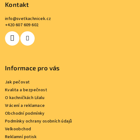
p
Kontakt
a
info
@
svetkachnicek.cz
t
+420 607 609 602
í
Informace pro vás
Jak pečovat
Kvalita a bezpečnost
O kachničkách Lilalu
Vrácení a reklamace
Obchodní podmínky
Podmínky ochrany osobních údajů
Velkoobchod
Reklamní potisk