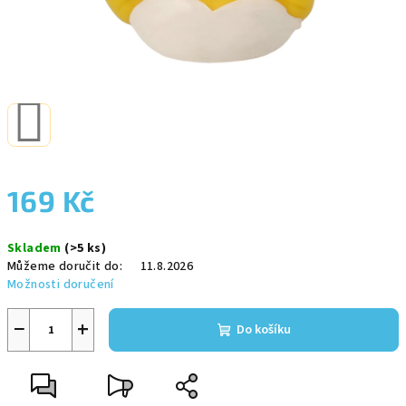
169 Kč
Měrná
Skladem
(>5 ks)
cena:
Můžeme doručit do:
11.8.2026
Možnosti doručení
−
+
Do košíku