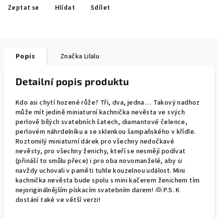
Zeptat se
Hlídat
Sdílet
Popis
Značka
Lilalu
Detailní popis produktu
Kdo asi chytí hozené růže? Tři, dva, jedna… Takový nadhoz
může mít jedině miniaturní kachnička nevěsta ve svých
perlově bílých svatebních šatech, diamantové čelence,
perlovém náhrdelníku a se sklenkou šampaňského v křídle.
Roztomilý miniaturní dárek pro všechny nedočkavé
nevěsty, pro všechny ženichy, kteří se nesmějí podívat
(přináší to smůlu přece) i pro oba novomanželé, aby si
navždy uchovali v paměti tuhle kouzelnou událost. Mini
kachnička nevěsta bude spolu s mini kačerem ženichem tím
nejoriginálnějším pískacím svatebním darem! 👰 P.S. K
dostání také ve větší verzi!