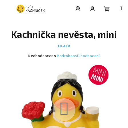
Přejít
na
obsah
Nákupní
Hledat
Přihlášení
Kachnička nevěsta, mini
košík
LILALU
Průměrné
Neohodnoceno
Podrobnosti hodnocení
hodnocení
produktu
je
0,0
z
5
hvězdiček.