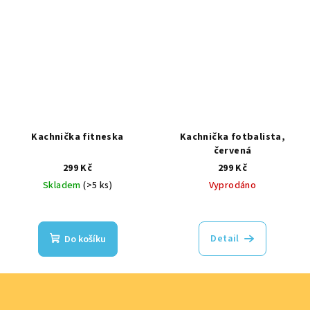
Kachnička fitneska
Kachnička fotbalista,
červená
299 Kč
299 Kč
Skladem
(>5 ks)
Vyprodáno
Detail
Do košíku
Z
á