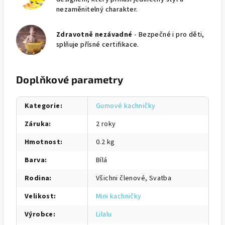
nezaměnitelný charakter.
Zdravotně nezávadné
- Bezpečné i pro děti,
splňuje přísné certifikace.
Doplňkové parametry
Kategorie
:
Gumové kachničky
Záruka
:
2 roky
Hmotnost
:
0.2 kg
Barva
:
Bílá
Rodina
:
Všichni členové, Svatba
Velikost
:
Mini kachničky
Výrobce
:
Lilalu