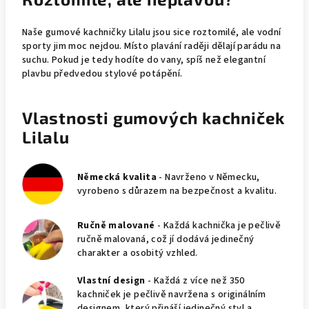
Naše gumové kachničky Lilalu jsou sice roztomilé, ale vodní
sporty jim moc nejdou. Místo plavání raději dělají parádu na
suchu. Pokud je tedy hodíte do vany, spíš než elegantní
plavbu předvedou stylové potápění.
Vlastnosti gumových kachniček
Lilalu
Německá kvalita
- Navrženo v Německu,
vyrobeno s důrazem na bezpečnost a kvalitu.
Ručně malované
- Každá kachnička je pečlivě
ručně malovaná, což jí dodává jedinečný
charakter a osobitý vzhled.
Vlastní design
- Každá z více než 350
kachniček je pečlivě navržena s originálním
designem, který přináší jedinečný styl a