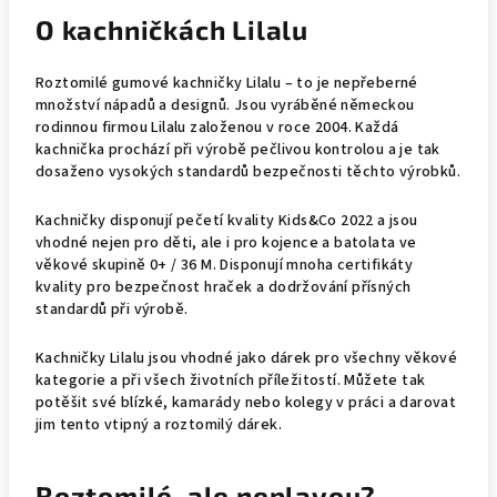
O kachničkách Lilalu
Roztomilé gumové kachničky Lilalu – to je nepřeberné
množství nápadů a designů. Jsou vyráběné německou
rodinnou firmou Lilalu založenou v roce 2004. Každá
kachnička prochází při výrobě pečlivou kontrolou a je tak
dosaženo vysokých standardů bezpečnosti těchto výrobků.
Kachničky disponují pečetí kvality Kids&Co 2022 a jsou
vhodné nejen pro děti, ale i pro kojence a batolata ve
věkové skupině 0+ / 36 M. Disponují mnoha certifikáty
kvality pro bezpečnost hraček a dodržování přísných
standardů při výrobě.
Kachničky Lilalu jsou vhodné jako dárek pro všechny věkové
kategorie a při všech životních příležitostí. Můžete tak
potěšit své blízké, kamarády nebo kolegy v práci a darovat
jim tento vtipný a roztomilý dárek.
Roztomilé, ale neplavou?