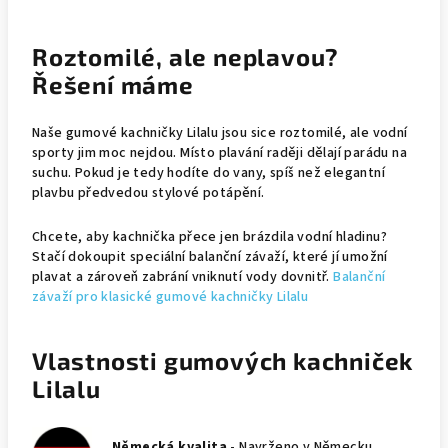
Roztomilé, ale neplavou?
Řešení máme
Naše gumové kachničky Lilalu jsou sice roztomilé, ale vodní
sporty jim moc nejdou. Místo plavání raději dělají parádu na
suchu. Pokud je tedy hodíte do vany, spíš než elegantní
plavbu předvedou stylové potápění.
Chcete, aby kachnička přece jen brázdila vodní hladinu?
Stačí dokoupit speciální balanční závaží, které jí umožní
plavat a zároveň zabrání vniknutí vody dovnitř.
Balanční
závaží pro klasické gumové kachničky Lilalu
Vlastnosti gumových kachniček
Lilalu
Německá kvalita
- Navrženo v Německu,