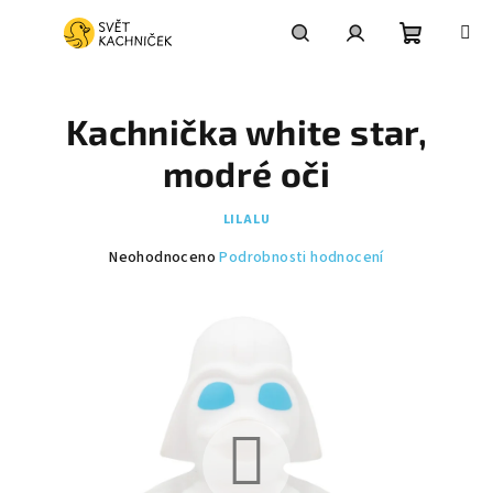
Přejít
na
obsah
Nákupní
Hledat
Přihlášení
Kachnička white star,
košík
modré oči
LILALU
Průměrné
Neohodnoceno
Podrobnosti hodnocení
hodnocení
produktu
je
0,0
z
5
hvězdiček.