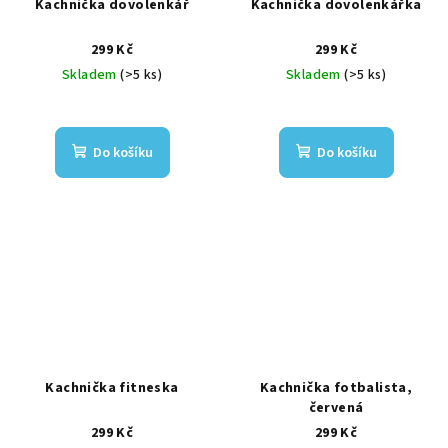
Kachnička dovolenkář
Kachnička dovolenkářka
299 Kč
299 Kč
Skladem
(>5 ks)
Skladem
(>5 ks)
Do košíku
Do košíku
Kachnička fitneska
Kachnička fotbalista,
červená
299 Kč
299 Kč