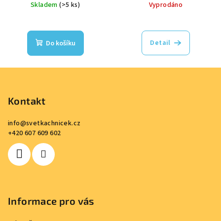
Skladem
(>5 ks)
Vyprodáno
Detail
Do košíku
Z
á
p
Kontakt
a
info
@
svetkachnicek.cz
t
+420 607 609 602
í
Informace pro vás