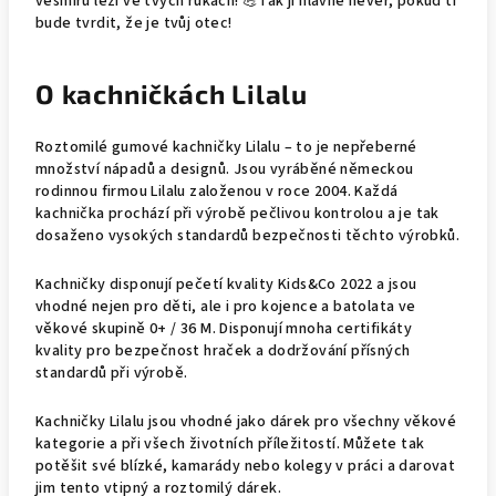
vesmíru leží ve tvých rukách! 💪Tak jí hlavně nevěř, pokud ti
bude tvrdit, že je tvůj otec!
O kachničkách Lilalu
Roztomilé gumové kachničky Lilalu – to je nepřeberné
množství nápadů a designů. Jsou vyráběné německou
rodinnou firmou Lilalu založenou v roce 2004. Každá
kachnička prochází při výrobě pečlivou kontrolou a je tak
dosaženo vysokých standardů bezpečnosti těchto výrobků.
Kachničky disponují pečetí kvality Kids&Co 2022 a jsou
vhodné nejen pro děti, ale i pro kojence a batolata ve
věkové skupině 0+ / 36 M. Disponují mnoha certifikáty
kvality pro bezpečnost hraček a dodržování přísných
standardů při výrobě.
Kachničky Lilalu jsou vhodné jako dárek pro všechny věkové
kategorie a při všech životních příležitostí. Můžete tak
potěšit své blízké, kamarády nebo kolegy v práci a darovat
jim tento vtipný a roztomilý dárek.