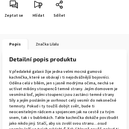
Zeptat se
Hlídat
Sdílet
Popis
Značka
Lilalu
Detailní popis produktu
V předaleké galaxii žije jedna velmi mocná gumová
kachnička, které se obávají i ti nejodvážnější bojovníci.
Oděna celá v bílém, jen s jasně modrýma očima, nechá se
uctívat milióny stoupenců temné strany. Jejím domovem je
vesmírná loď, jejími stoupenci jsou zastánci temné strany
Síly a jejím posláním je uvrhnout celý vesmír do nekonečné
temnoty. Pokud i ty toužíš dobýt svět, bude ti
neocenitelným rádcem a spojencem jak na cestě za tvým
snem, tak i v bublinkách. Tahle kachnička dokáže povzbudit
jako nikdo jiný. Stačí, aby sis zvolil svou stranu…osud