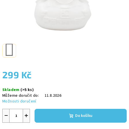
299 Kč
Měrná
Skladem
(>5 ks)
cena:
Můžeme doručit do:
11.8.2026
Možnosti doručení
−
+
Do košíku