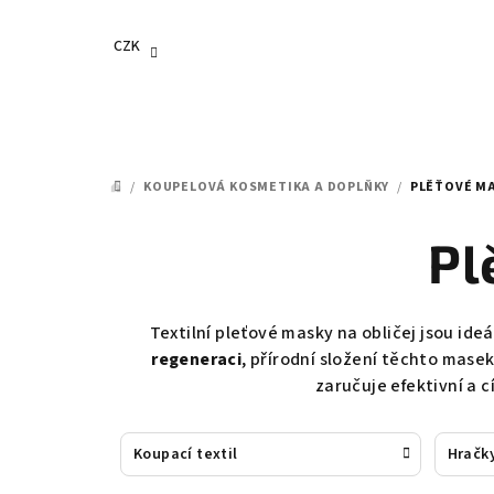
Přejít
na
CZK
obsah
/
KOUPELOVÁ KOSMETIKA A DOPLŇKY
/
PLĚŤOVÉ MA
DOMŮ
Pl
Textilní pleťové masky na obličej jsou ide
regeneraci
, přírodní složení těchto masek
zaručuje efektivní a c
Koupací textil
Hračk