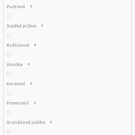
Pudrová
0
Sladké pižmo
0
Květinová
0
Vanilka
0
Karamel
0
Pomeranč
0
Granátové jablko
0