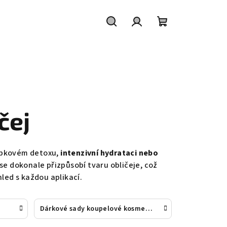
Hledat
Přihlášení
Nákupní
košík
čej
oubkovém detoxu,
intenzivní hydrataci nebo
 se dokonale přizpůsobí tvaru obličeje, což
hled s každou aplikací.
Dárkové sady koupelové kosmetiky