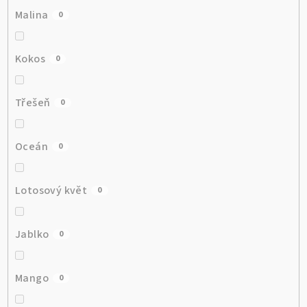
Malina
0
Kokos
0
Třešeň
0
Oceán
0
Lotosový květ
0
Jablko
0
Mango
0