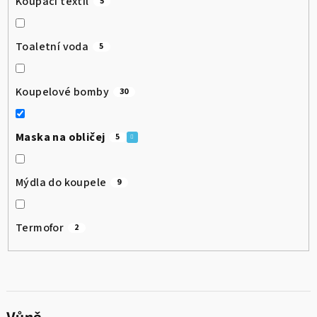
Koupací textil
5
Toaletní voda
5
Koupelové bomby
30
Maska na obličej
5
Mýdla do koupele
9
Termofor
2
Vůně