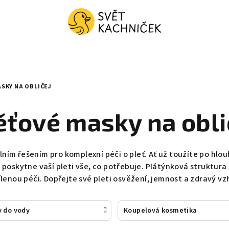
SKY NA OBLIČEJ
ěťové masky na obli
álním řešením pro komplexní péči o pleť. Ať už toužíte po hl
 poskytne vaší pleti vše, co potřebuje. Plátýnková struktura
ílenou péči. Dopřejte své pleti osvěžení, jemnost a zdravý vz
y do vody
Koupelová kosmetika