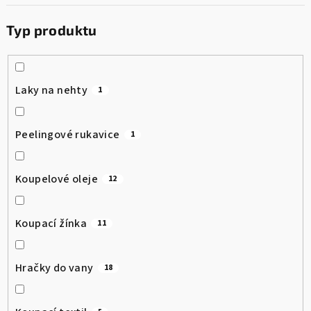
Typ produktu
Laky na nehty
1
Peelingové rukavice
1
Koupelové oleje
12
Koupací žínka
11
Hračky do vany
18