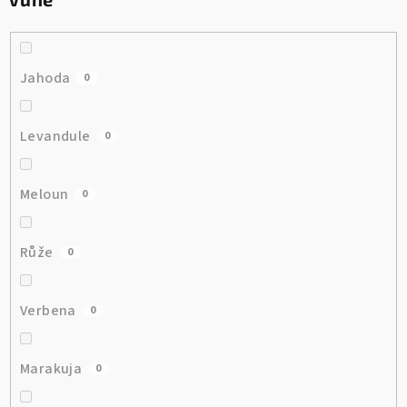
Jahoda
0
Levandule
0
Meloun
0
Růže
0
Verbena
0
Marakuja
0