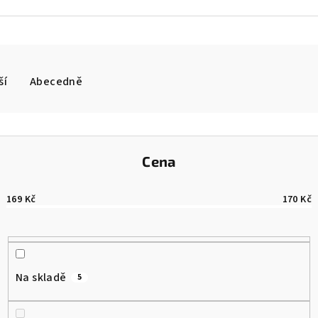
ší
Abecedně
Cena
169
Kč
170
Kč
Na skladě
5