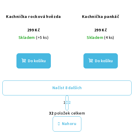
Kachnička rocková hvězda
Kachnička pankáč
299 Kč
299 Kč
Skladem
(>5 ks)
Skladem
(4 ks)
Do košíku
Do košíku
Načíst 8 dalších
S
1
2
t
O
r
32
položek celkem
á
v
n
l
Nahoru
k
á
o