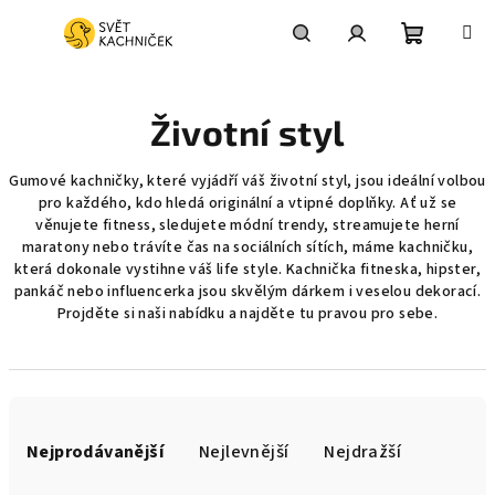
Přejít
na
obsah
Nákupní
Hledat
Přihlášení
Životní styl
košík
Gumové kachničky, které vyjádří váš životní styl, jsou ideální volbou
pro každého, kdo hledá originální a vtipné doplňky. Ať už se
věnujete fitness, sledujete módní trendy, streamujete herní
maratony nebo trávíte čas na sociálních sítích, máme kachničku,
která dokonale vystihne váš life style. Kachnička fitneska, hipster,
pankáč nebo influencerka jsou skvělým dárkem i veselou dekorací.
Projděte si naši nabídku a najděte tu pravou pro sebe.
Ř
a
Nejprodávanější
Nejlevnější
Nejdražší
z