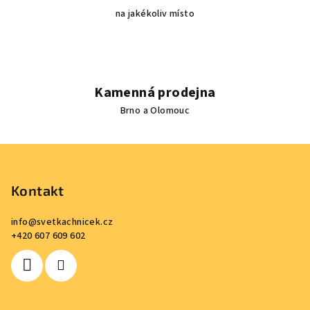
na jakékoliv místo
Kamenná prodejna
Brno a Olomouc
Z
á
p
Kontakt
a
info
@
svetkachnicek.cz
t
+420 607 609 602
í