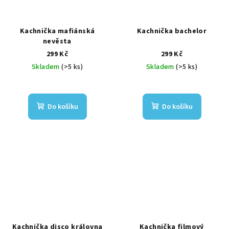
Kachnička mafiánská
Kachnička bachelor
nevěsta
299 Kč
299 Kč
Skladem
(>5 ks)
Skladem
(>5 ks)
Do košíku
Do košíku
Kachnička disco královna
Kachnička filmový