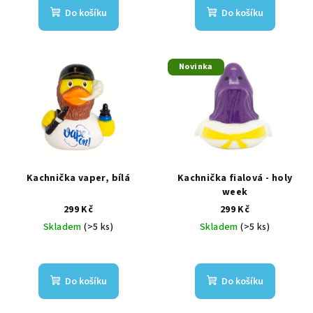
t
Do košíku
Do košíku
ů
Novinka
Kachnička vaper, bílá
Kachnička fialová - holy
week
299 Kč
299 Kč
Skladem
(>5 ks)
Skladem
(>5 ks)
Do košíku
Do košíku