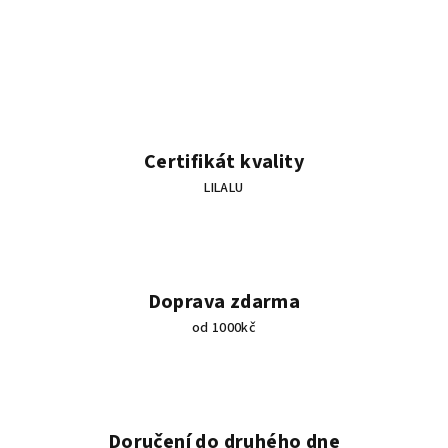
d
v
a
á
n
c
í
í
p
r
v
Certifikát kvality
k
LILALU
y
v
ý
p
i
Doprava zdarma
s
od 1000kč
u
Doručení do druhého dne